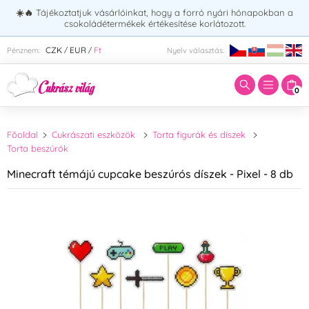
☀️🔥
Tájékoztatjuk vásárlóinkat, hogy a forró nyári hónapokban a
csokoládétermékek értékesítése korlátozott.
Adja meg a keresett kifejezést:
CZK
EUR
Ft
Pénznem:
Nyelv választás:
/
/
0
Főoldal
Cukrászati eszközök
Torta figurák és díszek
Torta beszúrók
Minecraft témájú cupcake beszúrós díszek - Pixel - 8 db