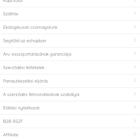
Kapcsolat
Szálítás
Ekologikusan csomagolunk
Segítőid az eshopban
Áru visszajuttatásának garanciája
Szerződési feltételek
Panaszkezelési eljárás
A szerződés felmondásának szabályai
Elállási nyilatkozat
B2B ÁSZF
Affiliate