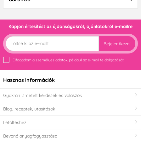
Kapjon értesítést az újdonságokról, ajánlatokról e-mailre
Bejelentkezni
Elfogadom a
személyes adatok
, például az e-mail feldolgozását
Hasznos információk
Gyakran ismételt kérdések és válaszok
Blog, receptek, utasítások
Letöltéshez
Bevonó anyagfogyasztása