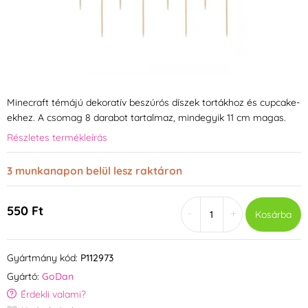
Minecraft témájú dekoratív beszúrós díszek tortákhoz és cupcake-
ekhez. A csomag 8 darabot tartalmaz, mindegyik 11 cm magas.
Részletes termékleírás
3 munkanapon belül lesz raktáron
550 Ft
-
+
Kosárba
Gyártmány kód:
P112973
Gyártó:
GoDan
Érdekli valami?