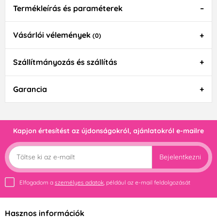
Termékleírás és paraméterek
Vásárlói vélemények
(0)
Szállítmányozás és szállítás
Garancia
Kapjon értesítést az újdonságokról, ajánlatokról e-mailre
Bejelentkezni
Elfogadom a
személyes adatok
, például az e-mail feldolgozását
Hasznos információk