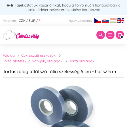
☀️🔥
Tájékoztatjuk vásárlóinkat, hogy a forró nyári hónapokban a
csokoládétermékek értékesítése korlátozott.
Adja meg a keresett kifejezést:
CZK
EUR
Ft
Pénznem:
Nyelv választás:
/
/
0
Főoldal
Cukrászati eszközök
Torta alátétek, állványok, szalagok
Torta szalagok
Tortaszalag átlátszó fólia szélesség 5 cm - hossz 5 m