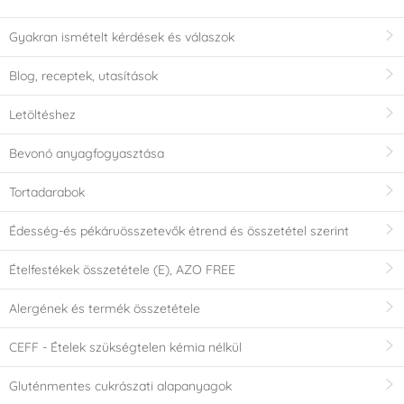
Gyakran ismételt kérdések és válaszok
Blog, receptek, utasítások
Letöltéshez
Bevonó anyagfogyasztása
Tortadarabok
Édesség-és pékáruösszetevők étrend és összetétel szerint
Ételfestékek összetétele (E), AZO FREE
Alergének és termék összetétele
CEFF - Ételek szükségtelen kémia nélkül
Gluténmentes cukrászati alapanyagok