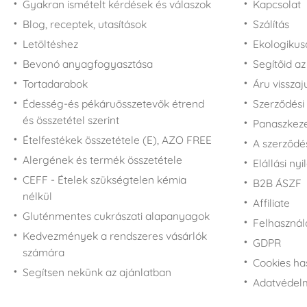
Gyakran ismételt kérdések és válaszok
Kapcsolat
Blog, receptek, utasítások
Szálítás
Letöltéshez
Ekologiku
Bevonó anyagfogyasztása
Segítőid a
Tortadarabok
Áru vissza
Édesség-és pékáruösszetevők étrend
Szerződési 
és összetétel szerint
Panaszkezel
Ételfestékek összetétele (E), AZO FREE
A szerződé
Alergének és termék összetétele
Elállási nyi
CEFF - Ételek szükségtelen kémia
B2B ÁSZF
nélkül
Affiliate
Gluténmentes cukrászati alapanyagok
Felhasználá
Kedvezmények a rendszeres vásárlók
GDPR
számára
Cookies ha
Segítsen nekünk az ajánlatban
Adatvédelm