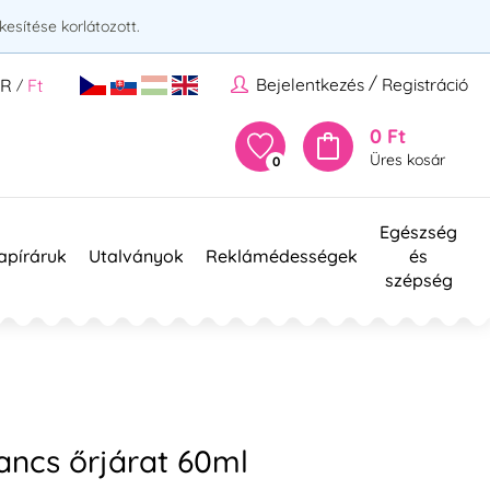
esítése korlátozott.
/
Bejelentkezés
Registráció
UR
Ft
/
0 Ft
Üres kosár
0
Egészség
apíráruk
Utalványok
Reklámédességek
és
szépség
ancs őrjárat 60ml