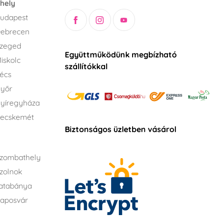
hely
udapest
Debrecen
Szeged
Együttműködünk megbízható
iskolc
szállítókkal
écs
Győr
yíregyháza
Kecskemét
Biztonságos üzletben vásárol
zombathely
zolnok
atabánya
aposvár