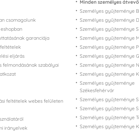
Minden személyes átvevő
Személyes gyűjteménye B
san csomagolunk
Személyes gyűjteménye 
z eshopban
Személyes gyűjteménye 
juttatásának garanciája
Személyes gyűjteménye M
feltételek
Személyes gyűjteménye P
ési eljárás
Személyes gyűjteménye 
s felmondásának szabályai
Személyes gyűjteménye N
latkozat
Személyes gyűjteménye 
Személyes gyűjteménye
Székesfehérvár
Személyes gyűjteménye S
si feltételek webes felületen
Személyes gyűjteménye S
Személyes gyűjteménye T
sználatáról
Személyes gyűjteménye K
i irányelvek