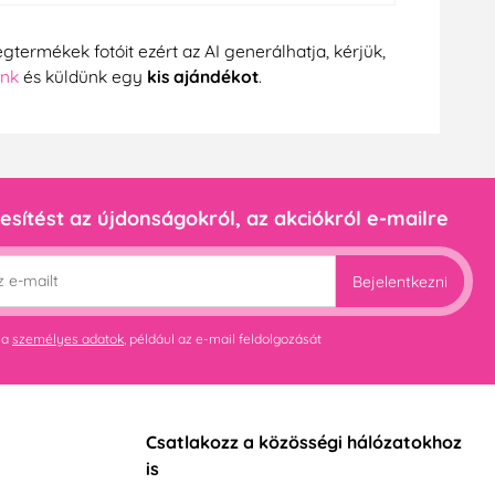
gtermékek fotóit ezért az AI generálhatja, kérjük,
ünk
és küldünk egy
kis ajándékot
.
esítést az újdonságokról, az akciókról e-mailre
Bejelentkezni
 a
személyes adatok
, például az e-mail feldolgozását
Csatlakozz a közösségi hálózatokhoz
is