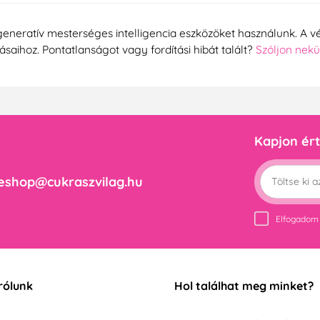
generatív mesterséges intelligencia eszközöket használunk. A vé
tásaihoz. Pontatlanságot vagy fordítási hibát talált?
Szóljon nek
Kapjon ért
eshop@cukraszvilag.hu
Elfogadom
rólunk
Hol találhat meg minket?