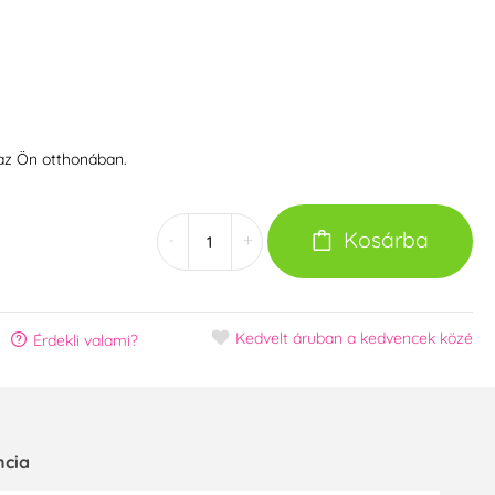
 az Ön otthonában.
Kosárba
-
+
Kedvelt áruban
a kedvencek közé
Érdekli valami?
ncia