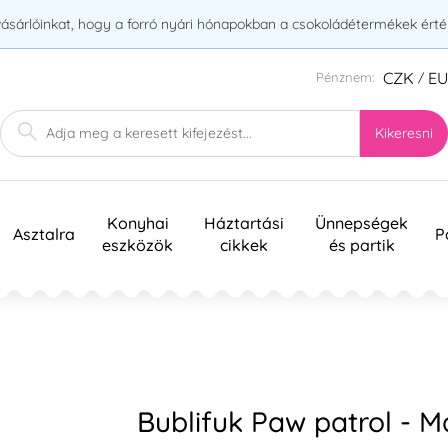
vásárlóinkat, hogy a forró nyári hónapokban a csokoládétermékek érték
CZK
E
Pénznem:
/
Kikeresni
Konyhai
Háztartási
Ünnepségek
Asztalra
P
eszközök
cikkek
és partik
Bublifuk Paw patrol - M