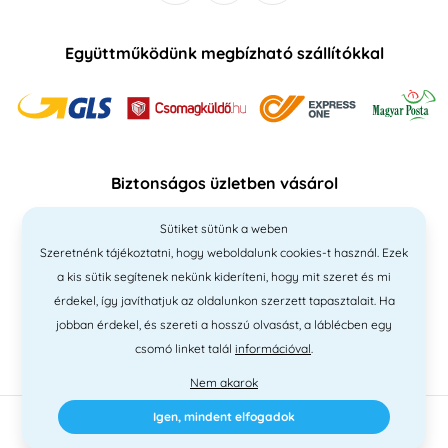
Együttműködünk megbízható szállítókkal
Biztonságos üzletben vásárol
Sütiket sütünk a weben
Szeretnénk tájékoztatni, hogy weboldalunk cookies-t használ. Ezek
a kis sütik segítenek nekünk kideríteni, hogy mit szeret és mi
érdekel, így javíthatjuk az oldalunkon szerzett tapasztalait. Ha
jobban érdekel, és szereti a hosszú olvasást, a láblécben egy
csomó linket talál
információval
.
Nem akarok
Igen, mindent elfogadok
2010 - 2026 © PNM International Kft. • technikai választék
Simplia
•
elgondolás
Litvanyi