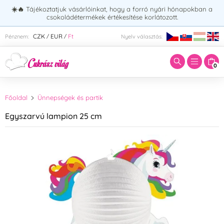
☀️🔥
Tájékoztatjuk vásárlóinkat, hogy a forró nyári hónapokban a
csokoládétermékek értékesítése korlátozott.
Adja meg a keresett kifejezést:
CZK
EUR
Ft
Pénznem:
Nyelv választás:
/
/
0
Főoldal
Ünnepségek és partik
Egyszarvú lampion 25 cm