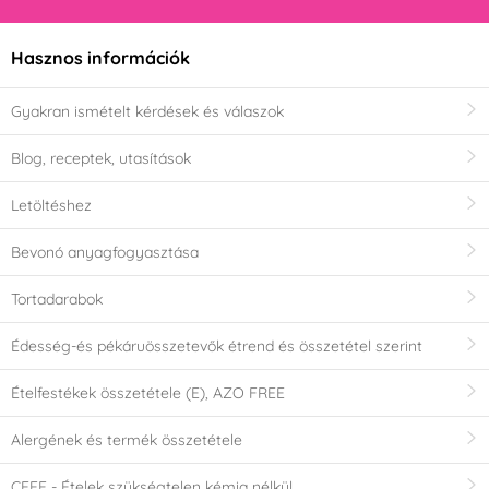
Hasznos információk
Gyakran ismételt kérdések és válaszok
Blog, receptek, utasítások
Letöltéshez
Bevonó anyagfogyasztása
Tortadarabok
Édesség-és pékáruösszetevők étrend és összetétel szerint
Ételfestékek összetétele (E), AZO FREE
Alergének és termék összetétele
CEFF - Ételek szükségtelen kémia nélkül