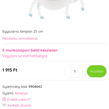
Egyszarvú lampion 25 cm
Részletes termékleírás
5 munkanapon belül készleten
Vigyázni az elérhetőségre
1 915 Ft
-
+
Kosárba
Gyártmány kód:
9904642
Gyártó:
Amscan
Érdekli valami?
Kedvelt áruban