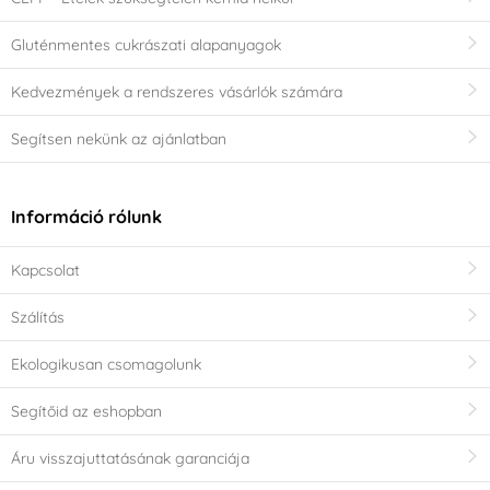
Gluténmentes cukrászati alapanyagok
Kedvezmények a rendszeres vásárlók számára
Segítsen nekünk az ajánlatban
Információ rólunk
Kapcsolat
Szálítás
Ekologikusan csomagolunk
Segítőid az eshopban
Áru visszajuttatásának garanciája