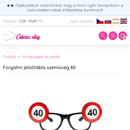
☀️🔥
Tájékoztatjuk vásárlóinkat, hogy a forró nyári hónapokban a
csokoládétermékek értékesítése korlátozott.
Adja meg a keresett kifejezést:
CZK
EUR
Ft
Pénznem:
Nyelv választás:
/
/
0
Főoldal
Ünnepségek és partik
Forgalmi jelzőtábla szemüveg 40