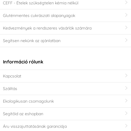
CEFF - Ételek szükségtelen kémia nélkül
Gluténmentes cukrászati alapanyagok
Kedvezmények a rendszeres vásárlók számára
Segítsen nekünk az ajánlatban
Információ rólunk
Kapcsolat
Szálítás
Ekologikusan csomagolunk
Segítőid az eshopban
Áru visszajuttatásának garanciája