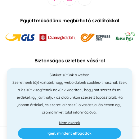
Együttműködünk megbízható szállítókkal
Biztonságos üzletben vásárol
Sütiket sütünk a weben
Szeretnénk tájékoztatni, hogy weboldalunk cookies-t használ. Ezek
a kis sütik segítenek nekünk kideríteni, hogy mit szeret és mi
érdekel, így javíthatjuk az oldalunkon szerzett tapasztalait. Ha
jobban érdekel, és szereti a hosszú olvasást, a láblécben egy
csomó linket talál
információval
.
Nem akarok
Igen, mindent elfogadok
2010 - 2026 © PNM International Kft. • technikai választék
Simplia
•