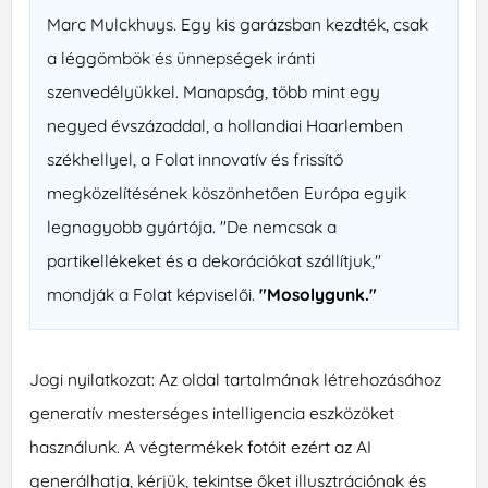
Marc Mulckhuys. Egy kis garázsban kezdték, csak
a léggömbök és ünnepségek iránti
szenvedélyükkel. Manapság, több mint egy
negyed évszázaddal, a hollandiai Haarlemben
székhellyel, a Folat innovatív és frissítő
megközelítésének köszönhetően Európa egyik
legnagyobb gyártója. "De nemcsak a
partikellékeket és a dekorációkat szállítjuk,"
mondják a Folat képviselői.
"Mosolygunk."
Jogi nyilatkozat: Az oldal tartalmának létrehozásához
generatív mesterséges intelligencia eszközöket
használunk. A végtermékek fotóit ezért az AI
generálhatja, kérjük, tekintse őket illusztrációnak és