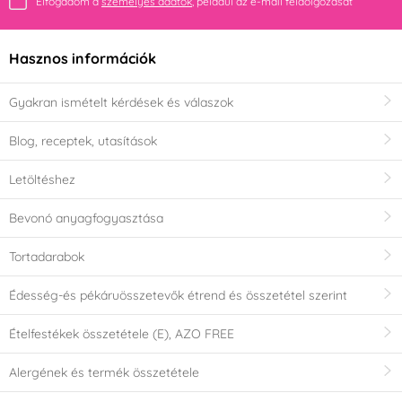
Elfogadom a
személyes adatok
, például az e-mail feldolgozását
Hasznos információk
Gyakran ismételt kérdések és válaszok
Blog, receptek, utasítások
Letöltéshez
Bevonó anyagfogyasztása
Tortadarabok
Édesség-és pékáruösszetevők étrend és összetétel szerint
Ételfestékek összetétele (E), AZO FREE
Alergének és termék összetétele