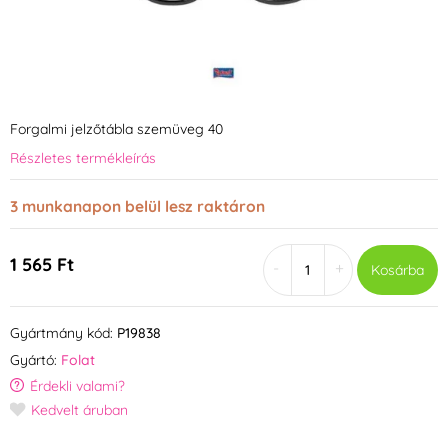
Forgalmi jelzőtábla szemüveg 40
Részletes termékleírás
3 munkanapon belül lesz raktáron
1 565 Ft
-
+
Kosárba
Gyártmány kód:
P19838
Gyártó:
Folat
Érdekli valami?
Kedvelt áruban