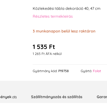
Közlekedési tábla dekoráció 40, 47 cm
Részletes termékleírás
3 munkanapon belül lesz raktáron
1 535 Ft
1 265 Ft ÁFA nélkül
Gyártmány kód:
P19758
Gyártó:
Folat
emények
Szállítmányozás és szállítás
Gara
(0)