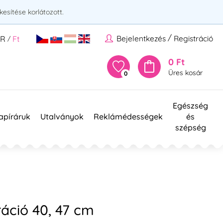
esítése korlátozott.
/
Bejelentkezés
Registráció
UR
Ft
/
0 Ft
Üres kosár
0
Egészség
apíráruk
Utalványok
Reklámédességek
és
szépség
áció 40, 47 cm