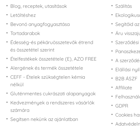
Blog, receptek, utasítások
Szálítás
Letöltéshez
Ekologiku
Bevonó anyagfogyasztása
Segítőid a
Tortadarabok
Áru vissza
Édesség-és pékáruösszetevők étrend
Szerződési 
és összetétel szerint
Panaszkezel
Ételfestékek összetétele (E), AZO FREE
A szerződé
Alergének és termék összetétele
Elállási nyi
CEFF - Ételek szükségtelen kémia
B2B ÁSZF
nélkül
Affiliate
Gluténmentes cukrászati alapanyagok
Felhasználá
Kedvezmények a rendszeres vásárlók
GDPR
számára
Cookies ha
Segítsen nekünk az ajánlatban
Adatvédelm