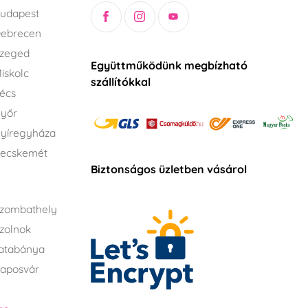
udapest
Debrecen
Szeged
Együttműködünk megbízható
iskolc
szállítókkal
écs
Győr
yíregyháza
Kecskemét
Biztonságos üzletben vásárol
zombathely
zolnok
atabánya
aposvár