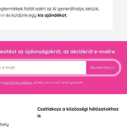
gtermékek fotóit ezért az AI generálhatja, kérjük,
ünk
és küldünk egy
kis ajándékot
.
esítést az újdonságokról, az akciókról e-mailre
Bejelentkezni
 a
személyes adatok
, például az e-mail feldolgozását
Csatlakozz a közösségi hálózatokhoz
is
hely