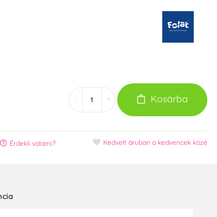
Kosárba
-
+
Kedvelt áruban
a kedvencek közé
Érdekli valami?
ncia