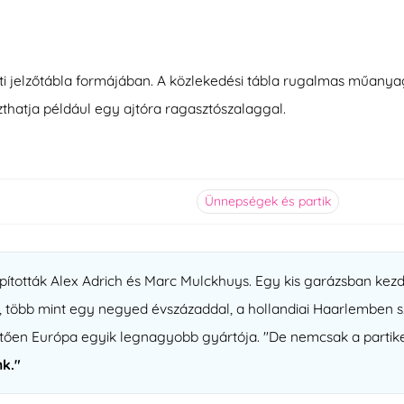
ti jelzőtábla formájában. A közlekedési tábla rugalmas műanyag
thatja például egy ajtóra ragasztószalaggal.
Ünnepségek és partik
pították Alex Adrich és Marc Mulckhuys. Egy kis garázsban kez
öbb mint egy negyed évszázaddal, a hollandiai Haarlemben székh
en Európa egyik legnagyobb gyártója. "De nemcsak a partikell
k."