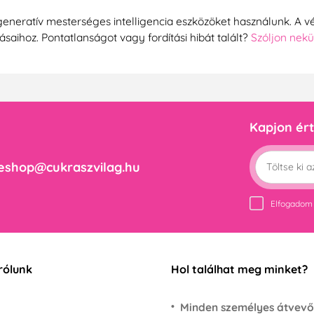
generatív mesterséges intelligencia eszközöket használunk. A vé
tásaihoz. Pontatlanságot vagy fordítási hibát talált?
Szóljon nek
Kapjon ért
eshop@cukraszvilag.hu
Elfogadom
rólunk
Hol találhat meg minket?
Minden személyes átvevő