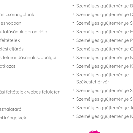
Személyes gyűjteménye B
san csomagolunk
Személyes gyűjteménye 
z eshopban
Személyes gyűjteménye 
juttatásának garanciája
Személyes gyűjteménye M
feltételek
Személyes gyűjteménye P
ési eljárás
Személyes gyűjteménye 
s felmondásának szabályai
Személyes gyűjteménye N
latkozat
Személyes gyűjteménye 
Személyes gyűjteménye
Székesfehérvár
Személyes gyűjteménye S
si feltételek webes felületen
Személyes gyűjteménye S
Személyes gyűjteménye T
sználatáról
Személyes gyűjteménye K
i irányelvek