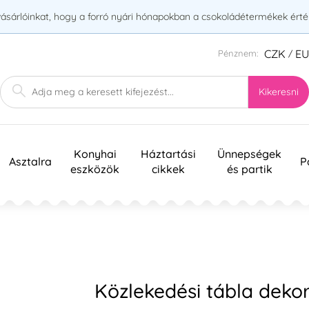
vásárlóinkat, hogy a forró nyári hónapokban a csokoládétermékek érték
CZK
E
Pénznem:
/
Kikeresni
Konyhai
Háztartási
Ünnepségek
Asztalra
P
eszközök
cikkek
és partik
Közlekedési tábla dekor