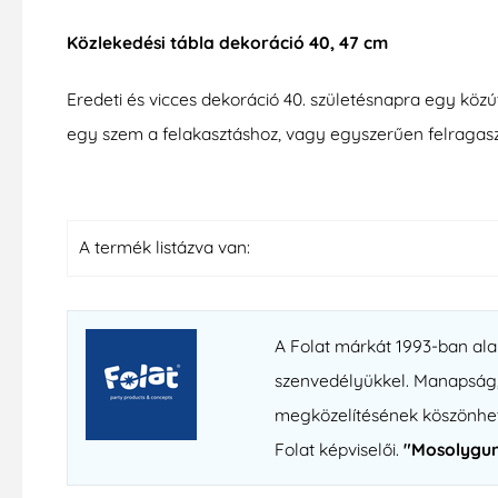
Közlekedési tábla dekoráció 40, 47 cm
Eredeti és vicces dekoráció 40. születésnapra egy közú
egy szem a felakasztáshoz, vagy egyszerűen felragasz
A termék listázva van:
A Folat márkát 1993-ban ala
szenvedélyükkel. Manapság, t
megközelítésének köszönhető
Folat képviselői.
"Mosolygun