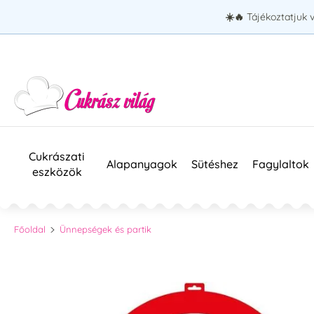
☀️🔥
Tájékoztatjuk 
Cukrászati
Alapanyagok
Sütéshez
Fagylaltok
eszközök
Főoldal
Ünnepségek és partik