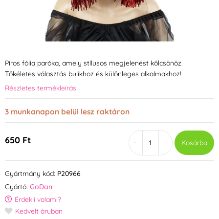
Piros fólia paróka, amely stílusos megjelenést kölcsönöz.
Tökéletes választás bulikhoz és különleges alkalmakhoz!
Részletes termékleírás
3 munkanapon belül lesz raktáron
650 Ft
-
+
Kosárba
Gyártmány kód:
P20966
Gyártó:
GoDan
Érdekli valami?
Kedvelt áruban