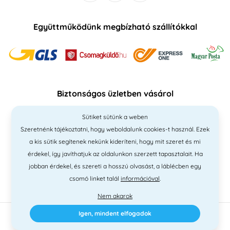
Együttműködünk megbízható szállítókkal
Biztonságos üzletben vásárol
Sütiket sütünk a weben
Szeretnénk tájékoztatni, hogy weboldalunk cookies-t használ. Ezek
a kis sütik segítenek nekünk kideríteni, hogy mit szeret és mi
érdekel, így javíthatjuk az oldalunkon szerzett tapasztalait. Ha
jobban érdekel, és szereti a hosszú olvasást, a láblécben egy
csomó linket talál
információval
.
Nem akarok
Igen, mindent elfogadok
2010 - 2026 © PNM International Kft. • technikai választék
Simplia
•
elgondolás
Litvanyi