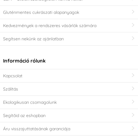
Gluténmentes cukrászati alapanyagok
Kedvezmények a rendszeres vásárlók számára
Segítsen nekünk az ajánlatban
Információ rólunk
Kapcsolat
Szálítás
Ekologikusan csomagolunk
Segítőid az eshopban
Áru visszajuttatásának garanciája