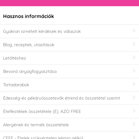
Hasznos információk
Gyakran ismételt kérdések és válaszok
Blog, receptek, utasítások
Letöltéshez
Bevonó anyagfogyasztása
Tortadarabok
Édesség-és pékáruösszetevők étrend és összetétel szerint
Ételfestékek összetétele (E), AZO FREE
Alergének és termék összetétele
CEFF - Ételek szükségtelen kémia nélkül