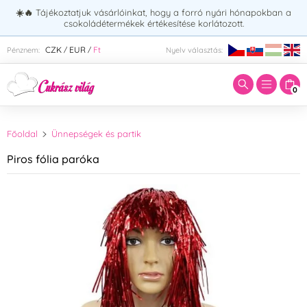
☀️🔥
Tájékoztatjuk vásárlóinkat, hogy a forró nyári hónapokban a
csokoládétermékek értékesítése korlátozott.
Adja meg a keresett kifejezést:
CZK
EUR
Ft
Pénznem:
Nyelv választás:
/
/
0
Főoldal
Ünnepségek és partik
Piros fólia paróka