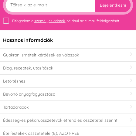
Bejelentkezni
Elfogadom a
személyes adatok
, például az e-mail feldolgozását
Hasznos információk
Gyakran ismételt kérdések és válaszok
Blog, receptek, utasítások
Letöltéshez
Bevonó anyagfogyasztása
Tortadarabok
Édesség-és pékáruösszetevők étrend és összetétel szerint
Ételfestékek összetétele (E), AZO FREE