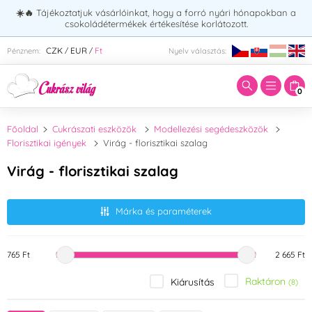
☀️🔥
Tájékoztatjuk vásárlóinkat, hogy a forró nyári hónapokban a
csokoládétermékek értékesítése korlátozott.
Adja meg a keresett kifejezést:
CZK
EUR
Ft
Pénznem:
Nyelv választás:
/
/
0
Főoldal
Cukrászati eszközök
Modellezési segédeszközök
Florisztikai igények
Virág - florisztikai szalag
Virág - florisztikai szalag
Márka és paraméterek
765 Ft
2 665 Ft
Raktáron
Kiárusítás
(8)