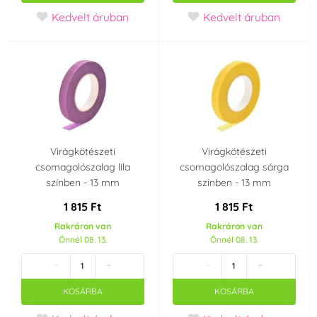
Kedvelt áruban
Kedvelt áruban
Virágkötészeti
Virágkötészeti
csomagolószalag lila
csomagolószalag sárga
színben - 13 mm
színben - 13 mm
1 815 Ft
1 815 Ft
Rakráron van
Rakráron van
Önnél 08. 13.
Önnél 08. 13.
-
+
-
+
KOSÁRBA
KOSÁRBA