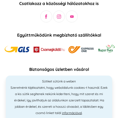
Csatlakozz a közösségi hálózatokhoz is
Együttműködünk megbízható szállítókkal
Biztonságos üzletben vásárol
Sütiket sütünk a weben
Szeretnénk tájékoztatni, hogy weboldalunk cookies-t használ. Ezek
a kis sütik segítenek nekünk kideríteni, hogy mit szeret és mi
érdekel, így javíthatjuk az oldalunkon szerzett tapasztalait. Ha
jobban érdekel, és szereti a hosszú olvasást, a láblécben egy
csomó linket talál
információval
.