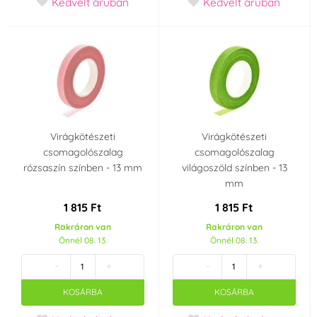
Kedvelt áruban
Kedvelt áruban
Virágkötészeti
Virágkötészeti
csomagolószalag
csomagolószalag
rózsaszín színben - 13 mm
világoszöld színben - 13
mm
1 815 Ft
1 815 Ft
Rakráron van
Rakráron van
Önnél 08. 13.
Önnél 08. 13.
-
+
-
+
KOSÁRBA
KOSÁRBA