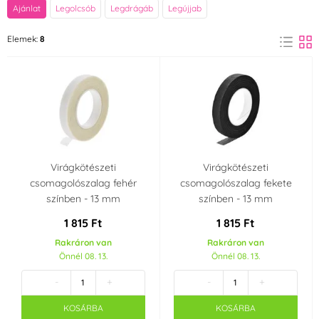
Szín
Ajánlat
Legolcsób
Legdrágáb
Legújjab
Fehér
Fekete
Elemek:
8
(1)
(1)
Lila
Barna
(1)
(1)
Narancssárga
Rózsaszín
(1)
(1)
Zöld
Sárga
(1)
(1)
Virágkötészeti
Virágkötészeti
csomagolószalag fehér
csomagolószalag fekete
ÁRUSÍTÁS - Utolsó esély a vásárlásra
színben - 13 mm
színben - 13 mm
1 815 Ft
1 815 Ft
Rakráron van
Rakráron van
Önnél 08. 13.
Önnél 08. 13.
-
+
-
+
KOSÁRBA
KOSÁRBA