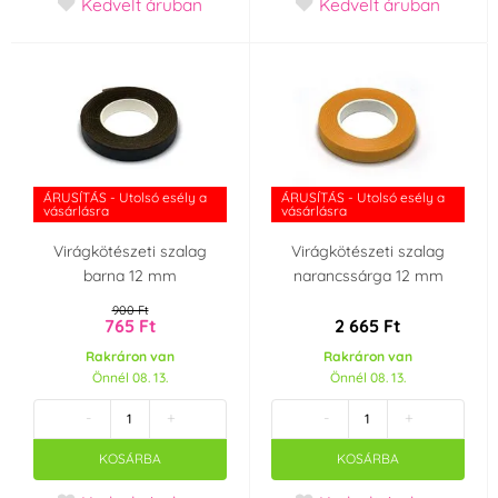
Kedvelt áruban
Kedvelt áruban
ÁRUSÍTÁS - Utolsó esély a
ÁRUSÍTÁS - Utolsó esély a
vásárlásra
vásárlásra
Virágkötészeti szalag
Virágkötészeti szalag
barna 12 mm
narancssárga 12 mm
900 Ft
765 Ft
2 665 Ft
Rakráron van
Rakráron van
Önnél 08. 13.
Önnél 08. 13.
-
+
-
+
KOSÁRBA
KOSÁRBA