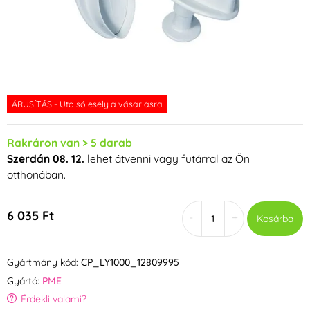
ÁRUSÍTÁS - Utolsó esély a vásárlásra
Rakráron van > 5 darab
Szerdán 08. 12.
lehet átvenni vagy futárral az Ön
otthonában.
6 035 Ft
-
+
Kosárba
Gyártmány kód:
CP_LY1000_12809995
Gyártó:
PME
Érdekli valami?