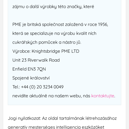
zájmu o další výrobky této značky, které
PME je britská společnost založená v roce 1956,
která se specializuje na výrobu kvalit ních
cukrářských pomůcek a nástro jů.
Výrobce: Knightsbridge PME LTD
Unit 23 Riverwalk Road
Enfield EN3 7QN
Spojené království
Tel.: +44 (0) 20 3234 0049
nevidíte aktuálně na našem webu, nás
kontaktujte
.
Jogi nyilatkozat: Az oldal tartalmának létrehozásához
generatív mesterséges intelligencia eszközöket