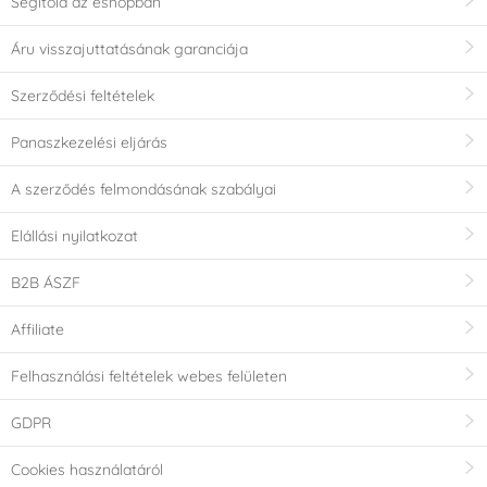
Segítőid az eshopban
Áru visszajuttatásának garanciája
Szerződési feltételek
Panaszkezelési eljárás
A szerződés felmondásának szabályai
Elállási nyilatkozat
B2B ÁSZF
Affiliate
Felhasználási feltételek webes felületen
GDPR
Cookies használatáról