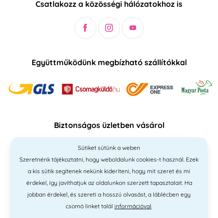
Csatlakozz a közösségi hálózatokhoz is
Együttműködünk megbízható szállítókkal
Biztonságos üzletben vásárol
Sütiket sütünk a weben
Szeretnénk tájékoztatni, hogy weboldalunk cookies-t használ. Ezek
a kis sütik segítenek nekünk kideríteni, hogy mit szeret és mi
érdekel, így javíthatjuk az oldalunkon szerzett tapasztalait. Ha
jobban érdekel, és szereti a hosszú olvasást, a láblécben egy
csomó linket talál
információval
.