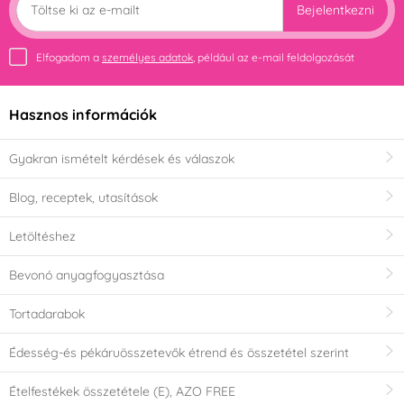
Bejelentkezni
Elfogadom a
személyes adatok
, például az e-mail feldolgozását
Hasznos információk
Gyakran ismételt kérdések és válaszok
Blog, receptek, utasítások
Letöltéshez
Bevonó anyagfogyasztása
Tortadarabok
Édesség-és pékáruösszetevők étrend és összetétel szerint
Ételfestékek összetétele (E), AZO FREE