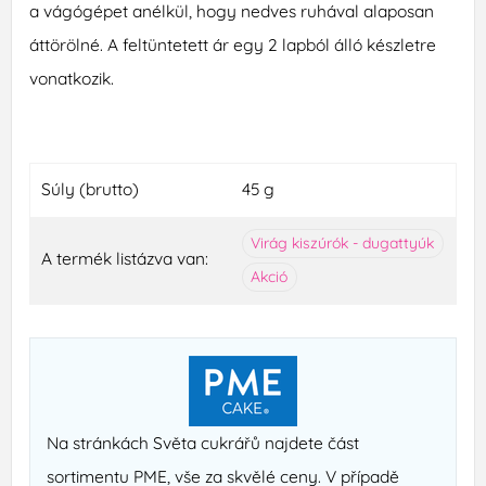
a vágógépet anélkül, hogy nedves ruhával alaposan
áttörölné. A feltüntetett ár egy 2 lapból álló készletre
vonatkozik.
Súly (brutto)
45 g
Virág kiszúrók - dugattyúk
A termék listázva van:
Akció
Na stránkách Světa cukrářů najdete část
sortimentu PME, vše za skvělé ceny. V případě