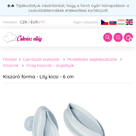
☀️🔥
Tájékoztatjuk vásárlóinkat, hogy a forró nyári hónapokban a
csokoládétermékek értékesítése korlátozott.
Adja meg a keresett kifejezést:
CZK
EUR
Ft
Pénznem:
Nyelv választás:
/
/
0
Főoldal
Cukrászati eszközök
Modellezési segédeszközök
Kiszúrók
Virág kiszúrók - dugattyúk
Kiszúró forma - Lily kicsi - 6 cm