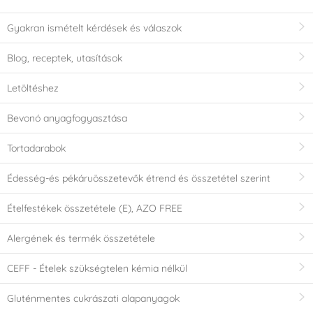
Gyakran ismételt kérdések és válaszok
Blog, receptek, utasítások
Letöltéshez
Bevonó anyagfogyasztása
Tortadarabok
Édesség-és pékáruösszetevők étrend és összetétel szerint
Ételfestékek összetétele (E), AZO FREE
Alergének és termék összetétele
CEFF - Ételek szükségtelen kémia nélkül
Gluténmentes cukrászati alapanyagok