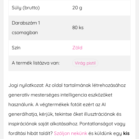
Súly (brutto)
20 g
Darabszám 1
80 ks
csomagban
Szín
Zöld
A termék listázva van:
Virág pistil
Jogi nyilatkozat: Az oldal tartalmának létrehozásához
generatív mesterséges intelligencia eszközöket
használunk. A végtermékek fotóit ezért az AI
generálhatja, kérjük, tekintse őket illusztrációnak és
inspirációnak saját alkotásaihoz. Pontatlanságot vagy
fordítási hibát talált?
Szóljon nekünk
és küldünk egy
kis