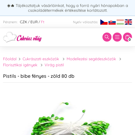
☀️🔥
Tájékoztatjuk vásárlóinkat, hogy a forró nyári hónapokban a
csokoládétermékek értékesítése korlátozott.
Adja meg a keresett kifejezést:
CZK
EUR
Ft
Pénznem:
Nyelv választás:
/
/
0
Főoldal
Cukrászati eszközök
Modellezési segédeszközök
Florisztikai igények
Virág pistil
Pistils - bibe fényes - zöld 80 db