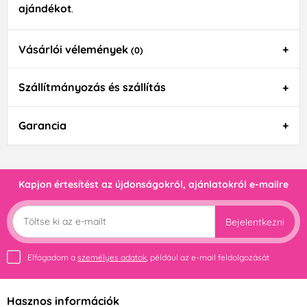
ajándékot
.
Vásárlói vélemények
(0)
Szállítmányozás és szállítás
Garancia
Kapjon értesítést az újdonságokról, ajánlatokról e-mailre
Bejelentkezni
Elfogadom a
személyes adatok
, például az e-mail feldolgozását
Hasznos információk