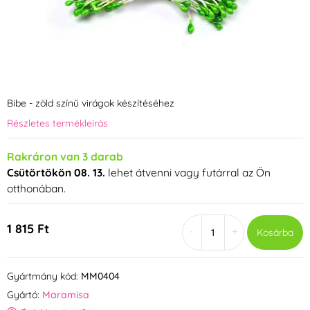
Bibe - zöld színű virágok készítéséhez
Részletes termékleírás
Rakráron van 3 darab
Csütörtökön 08. 13.
lehet átvenni vagy futárral az Ön
otthonában.
1 815 Ft
-
+
Kosárba
Gyártmány kód:
MM0404
Gyártó:
Maramisa