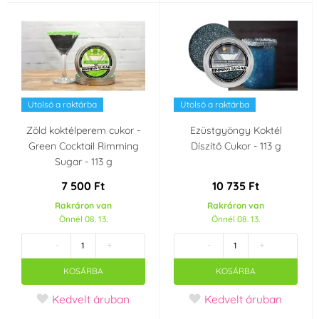
Utolsó a raktárba
Utolsó a raktárba
Zöld koktélperem cukor -
Ezüstgyöngy Koktél
Green Cocktail Rimming
Díszítő Cukor - 113 g
Sugar - 113 g
7 500 Ft
10 735 Ft
Rakráron van
Rakráron van
Önnél 08. 13.
Önnél 08. 13.
-
+
-
+
KOSÁRBA
KOSÁRBA
Kedvelt áruban
Kedvelt áruban