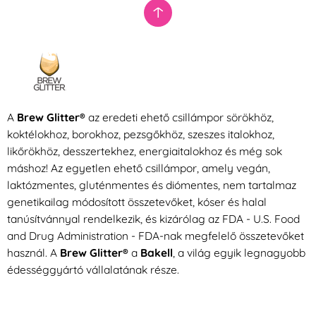
A
Brew Glitter®
az eredeti ehető csillámpor sörökhöz,
koktélokhoz, borokhoz, pezsgőkhöz, szeszes italokhoz,
likőrökhöz, desszertekhez, energiaitalokhoz és még sok
máshoz! Az egyetlen ehető csillámpor, amely vegán,
laktózmentes, gluténmentes és diómentes, nem tartalmaz
genetikailag módosított összetevőket, kóser és halal
tanúsítvánnyal rendelkezik, és kizárólag az FDA - U.S. Food
and Drug Administration - FDA-nak megfelelő összetevőket
használ. A
Brew Glitter®
a
Bakell
, a világ egyik legnagyobb
édességgyártó vállalatának része.