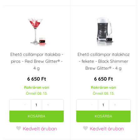
Ehető csillámpor italokba -
Ehető csillámpor italokhoz
piros - Red Brew Glitter® -
- fekete - Black Shimmer
4 g
Brew Glitter® - 4 g
6 650 Ft
6 650 Ft
Rakráron van
Rakráron van
Önnél 08. 13.
Önnél 08. 13.
-
+
-
+
KOSÁRBA
KOSÁRBA
Kedvelt áruban
Kedvelt áruban