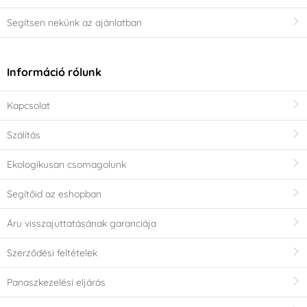
Segítsen nekünk az ajánlatban
Információ rólunk
Kapcsolat
Szálítás
Ekologikusan csomagolunk
Segítőid az eshopban
Áru visszajuttatásának garanciája
Szerződési feltételek
Panaszkezelési eljárás