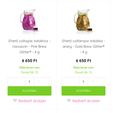
Ehető csillogás italokhoz -
Ehető csillámpor italokba -
rózsaszín - Pink Brew
arany - Gold Brew Glitter®
Glitter® - 4 g
- 4 g
6 650 Ft
6 650 Ft
Rakráron van
Rakráron van
Önnél 08. 13.
Önnél 08. 13.
-
+
-
+
KOSÁRBA
KOSÁRBA
Kedvelt áruban
Kedvelt áruban