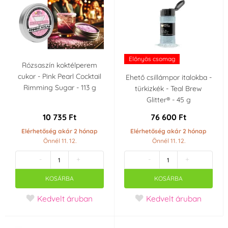
Előnyös csomag
Rózsaszín koktélperem
cukor - Pink Pearl Cocktail
Ehető csillámpor italokba -
Rimming Sugar - 113 g
türkizkék - Teal Brew
Glitter® - 45 g
10 735 Ft
76 600 Ft
Elérhetőség akár 2 hónap
Elérhetőség akár 2 hónap
Önnél 11. 12.
Önnél 11. 12.
-
+
-
+
KOSÁRBA
KOSÁRBA
Kedvelt áruban
Kedvelt áruban