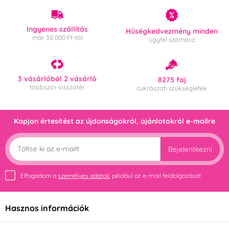
Ingyenes szállítás
Hűségkedvezmény minden
már 30 000 Ft-tól
ügyfél számára
3 vásárlóból 2 vásárló
8275 faj
többször visszatér
cukrászati szükségletek
Kapjon értesítést az újdonságokról, ajánlatokról e-mailre
Bejelentkezni
Elfogadom a
személyes adatok
, például az e-mail feldolgozását
Hasznos információk