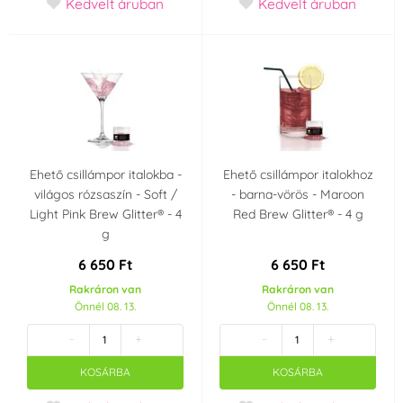
Kedvelt áruban
Kedvelt áruban
Gyártó kijelentetés
Tartósítószerek nélkül
Nem tartalmaz AZO
festékeket ( AZO
(16)
free)
(1)
Gluténmentes termék
Anélkül, genetikailag
- gluténmentes
módosított
Ehető csillámpor italokba -
Ehető csillámpor italokhoz
(Gluten free)
összetevőket (GMO-
(16)
világos rózsaszín - Soft /
- barna-vörös - Maroon
mentes)
(16)
Light Pink Brew Glitter® - 4
Red Brew Glitter® - 4 g
g
Laktózmentes
Alacsony (Low Sugar)
6 650 Ft
6 650 Ft
(Lactose free)
vagy cukormentes
(16)
(16)
Rakráron van
Rakráron van
Önnél 08. 13.
Önnél 08. 13.
Alkalmas vegánok
Kóser (kosher)
(16)
-
+
-
+
számára
(16)
KOSÁRBA
KOSÁRBA
Party témája