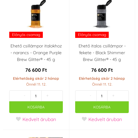
Előnyös csomag
Előnyös csomag
Ehető csillámpor italokhoz
Ehető italos csillámpor -
- narancs - Orange Purple
fekete - Black Shimmer
Brew Glitter® - 45 g
Brew Glitter® - 45 g
76 600 Ft
76 600 Ft
Elérhetőség akár 2 hónap
Elérhetőség akár 2 hónap
Önnél 11. 12.
Önnél 11. 12.
-
+
-
+
KOSÁRBA
KOSÁRBA
Kedvelt áruban
Kedvelt áruban