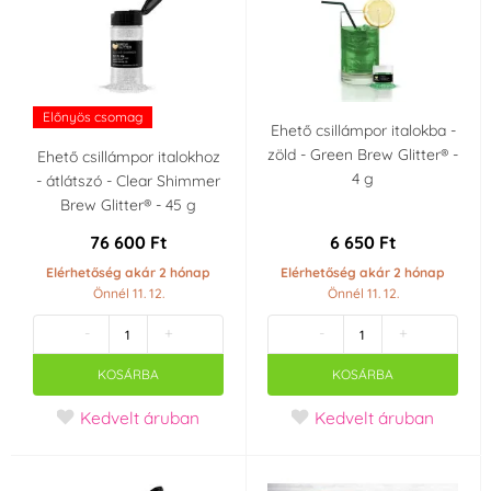
Előnyös csomag
Ehető csillámpor italokba -
zöld - Green Brew Glitter® -
Ehető csillámpor italokhoz
4 g
- átlátszó - Clear Shimmer
Brew Glitter® - 45 g
76 600 Ft
6 650 Ft
Elérhetőség akár 2 hónap
Elérhetőség akár 2 hónap
Önnél 11. 12.
Önnél 11. 12.
-
+
-
+
KOSÁRBA
KOSÁRBA
Kedvelt áruban
Kedvelt áruban