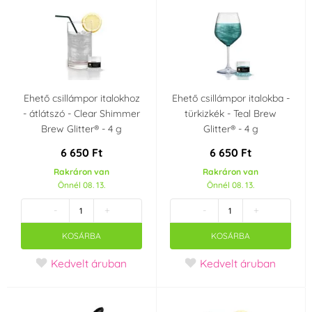
Ehető csillámpor italokhoz
Ehető csillámpor italokba -
- átlátszó - Clear Shimmer
türkizkék - Teal Brew
Brew Glitter® - 4 g
Glitter® - 4 g
6 650 Ft
6 650 Ft
Rakráron van
Rakráron van
Önnél 08. 13.
Önnél 08. 13.
-
+
-
+
KOSÁRBA
KOSÁRBA
Kedvelt áruban
Kedvelt áruban