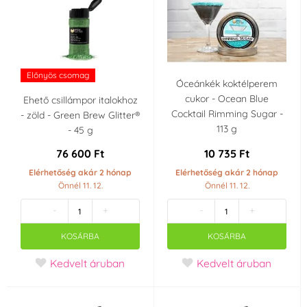
Előnyös csomag
Óceánkék koktélperem
cukor - Ocean Blue
Ehető csillámpor italokhoz
Cocktail Rimming Sugar -
- zöld - Green Brew Glitter®
113 g
- 45 g
76 600 Ft
10 735 Ft
Elérhetőség akár 2 hónap
Elérhetőség akár 2 hónap
Önnél 11. 12.
Önnél 11. 12.
-
+
-
+
KOSÁRBA
KOSÁRBA
Kedvelt áruban
Kedvelt áruban