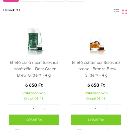
Fehér
Bronz
Elemek:
27
(2)
(1)
Fekete
Piros
(2)
(2)
Lila
Barna
(1)
(1)
Kék
Kékeszöld
(2)
(2)
Ehető csillámpor italokhoz
Ehető csillámpor italokhoz
- sötétzöld - Dark Green
- bronz - Bronze Brew
Narancssárga
Átlátszó
(2)
(3)
Brew Glitter® - 4 g
Glitter® - 4 g
6 650 Ft
6 650 Ft
Rózsaszín
Ezüst
(2)
(3)
Rakráron van
Rakráron van
Önnél 08. 13.
Önnél 08. 13.
Szürke
Zöld
(1)
(3)
-
+
-
+
KOSÁRBA
KOSÁRBA
Arany
Sárga
(4)
(2)