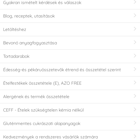
Gyakran ismételt kérdések és válaszok
Blog, receptek, utasítások
Letöltéshez
Bevonó anyagfogyasztása
Tortadarabok
Édesség-és pékáruösszetevők étrend és összetétel szerint
Ételfestékek összetétele (E), AZO FREE
Alergének és termék összetétele
CEFF - Ételek szükségtelen kémia nélkül
Gluténmentes cukrászati alapanyagok
Kedvezmények a rendszeres vásárlók számára