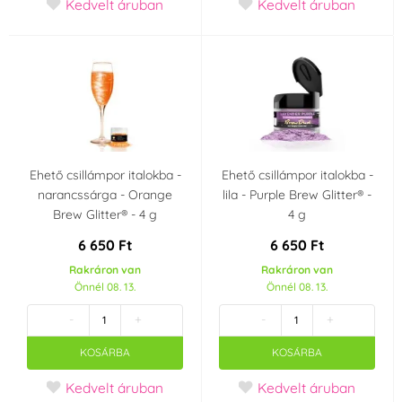
Kedvelt áruban
Kedvelt áruban
Hudební párty
Disco
Legénybúcsú
Világegyetem
Bál
Csillagok
Üzleti célokra
Szív - Valentin-nap
Ehető csillámpor italokba -
Ehető csillámpor italokba -
narancssárga - Orange
lila - Purple Brew Glitter® -
Esküvő
Silvestr
Brew Glitter® - 4 g
4 g
6 650 Ft
6 650 Ft
Rakráron van
Rakráron van
Önnél 08. 13.
Önnél 08. 13.
-
+
-
+
KOSÁRBA
KOSÁRBA
Kedvelt áruban
Kedvelt áruban