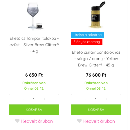
Utolsó a raktárba
Ehető csillámpor italokba -
Előnyös csomag
ezüst - Silver Brew Glitter®
- 4 g
Ehető csillámpor italokhoz
- sárga / arany - Yellow
Brew Glitter® - 45 g
6 650 Ft
76 600 Ft
Rakráron van
Rakráron van
Önnél 08. 13.
Önnél 08. 13.
-
+
-
+
KOSÁRBA
KOSÁRBA
Kedvelt áruban
Kedvelt áruban