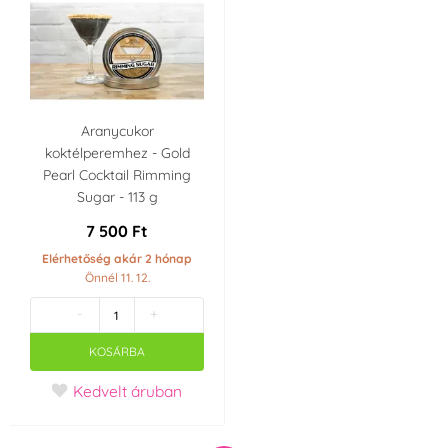
Aranycukor
koktélperemhez - Gold
Pearl Cocktail Rimming
Sugar - 113 g
7 500 Ft
Elérhetőség akár 2 hónap
Önnél 11. 12.
-
+
KOSÁRBA
Kedvelt áruban