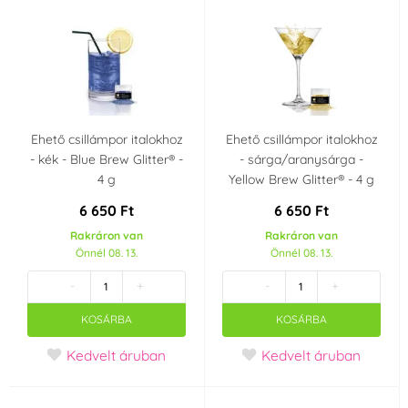
Ehető csillámpor italokhoz
Ehető csillámpor italokhoz
- kék - Blue Brew Glitter® -
- sárga/aranysárga -
4 g
Yellow Brew Glitter® - 4 g
6 650 Ft
6 650 Ft
Rakráron van
Rakráron van
Önnél 08. 13.
Önnél 08. 13.
-
+
-
+
KOSÁRBA
KOSÁRBA
Kedvelt áruban
Kedvelt áruban