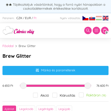
☀️🔥
Tájékoztatjuk vásárlóinkat, hogy a forró nyári hónapokban a
csokoládétermékek értékesítése korlátozott.
Adja meg a keresett kifejezést:
CZK
EUR
Ft
Pénznem:
Nyelv választás:
/
/
0
Főoldal
Brew Glitter
Brew Glitter
Márka és paraméterek
6 650 Ft
76 600 Ft
Raktáron
Akció
Kiárusítás
(18)
Szín
Ajánlat
Legolcsób
Legdrágáb
Legújjab