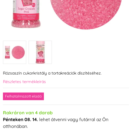
Rózsaszín cukorkristály a tortakreációk díszítéséhez.
Részletes termékleírás
Felhatalmazott eladó
Rakráron van 4 darab
Pénteken 08. 14.
lehet átvenni vagy futárral az Ön
otthonában.