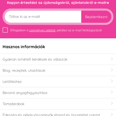
Kapjon értesítést az újdonságokról, ajánlatokról e-mailre
Bejelentkezni
Elfogadom a
személyes adatok
, például az e-mail feldolgozását
Hasznos információk
Gyakran ismételt kérdések és válaszok
Blog, receptek, utasítások
Letöltéshez
Bevonó anyagfogyasztása
Tortadarabok
Édesség-és pékáruösszetevők étrend és összetétel szerint