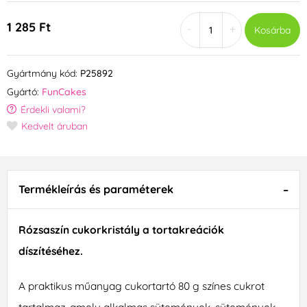
1 285 Ft
-
+
Kosárba
Gyártmány kód:
P25892
Gyártó:
FunCakes
Érdekli valami?
Kedvelt áruban
Termékleírás és paraméterek
Rózsaszín cukorkristály a tortakreációk
díszítéséhez.
A praktikus műanyag cukortartó 80 g színes cukrot