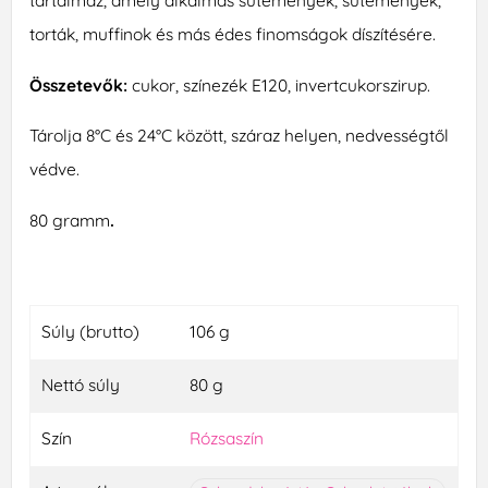
tartalmaz, amely alkalmas sütemények, sütemények,
torták, muffinok és más édes finomságok díszítésére.
Összetevők:
cukor, színezék E120, invertcukorszirup.
Tárolja 8°C és 24°C között, száraz helyen, nedvességtől
védve.
80 gramm
.
Súly (brutto)
106 g
Nettó súly
80 g
Szín
Rózsaszín