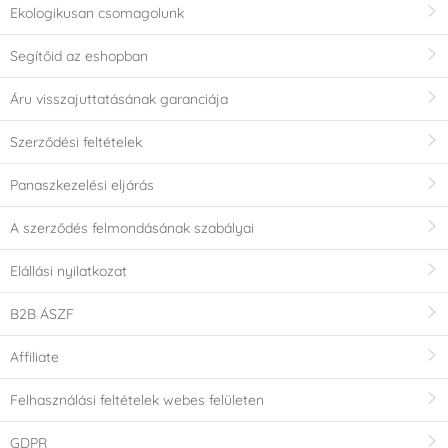
Ekologikusan csomagolunk
Segítőid az eshopban
Áru visszajuttatásának garanciája
Szerződési feltételek
Panaszkezelési eljárás
A szerződés felmondásának szabályai
Elállási nyilatkozat
B2B ÁSZF
Affiliate
Felhasználási feltételek webes felületen
GDPR