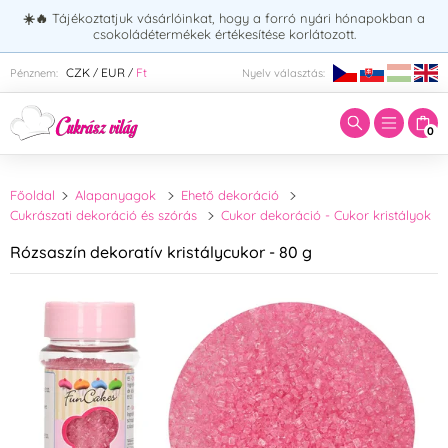
☀️🔥
Tájékoztatjuk vásárlóinkat, hogy a forró nyári hónapokban a
csokoládétermékek értékesítése korlátozott.
Adja meg a keresett kifejezést:
CZK
EUR
Ft
Pénznem:
Nyelv választás:
/
/
0
Főoldal
Alapanyagok
Ehető dekoráció
Cukrászati dekoráció és szórás
Cukor dekoráció - Cukor kristályok
Rózsaszín dekoratív kristálycukor - 80 g