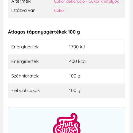
A termék
Cukor dekoráció - Cukor kristályok
listázva van:
Cukor
Átlagos tápanyagértékek 100 g
Energiaérték
1700 kJ
Energiaérték
400 kcal
Szénhidrátok
100 g
- ebből cukok
100 g