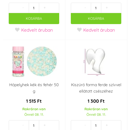
-
+
-
+
KOSÁRBA
KOSÁRBA
Kedvelt áruban
Kedvelt áruban
Hópelyhek kék és fehér 50
Kiszúró forma ferde szívvel
g
ellátott csészéhez
1 515 Ft
1 300 Ft
Rakráron van
Rakráron van
Önnél 08. 11.
Önnél 08. 11.
-
+
-
+