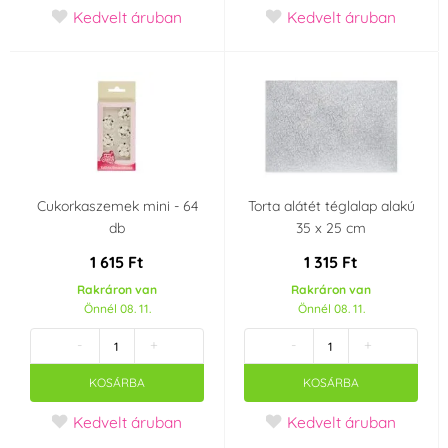
Kedvelt áruban
Kedvelt áruban
Cukorkaszemek mini - 64
Torta alátét téglalap alakú
db
35 x 25 cm
1 615 Ft
1 315 Ft
Rakráron van
Rakráron van
Önnél 08. 11.
Önnél 08. 11.
-
+
-
+
KOSÁRBA
KOSÁRBA
Kedvelt áruban
Kedvelt áruban