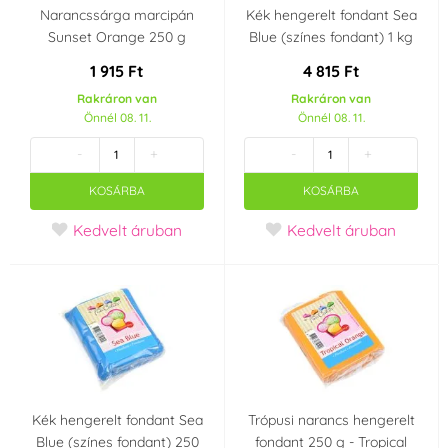
Narancssárga marcipán
Kék hengerelt fondant Sea
Sunset Orange 250 g
Blue (színes fondant) 1 kg
1 915 Ft
4 815 Ft
Rakráron van
Rakráron van
Önnél 08. 11.
Önnél 08. 11.
-
+
-
+
KOSÁRBA
KOSÁRBA
Kedvelt áruban
Kedvelt áruban
Kék hengerelt fondant Sea
Trópusi narancs hengerelt
Blue (színes fondant) 250
fondant 250 g - Tropical