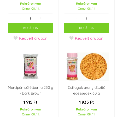
Rakráron van
Rakráron van
Önnél 08. 11.
Önnél 08. 11.
-
+
-
+
KOSÁRBA
KOSÁRBA
Kedvelt áruban
Kedvelt áruban
Marcipán sötétbarna 250 g
Csillagok arany díszítő
- Dark Brown
édességek 60 g
1 915 Ft
1 935 Ft
Rakráron van
Rakráron van
Önnél 08. 11.
Önnél 08. 11.