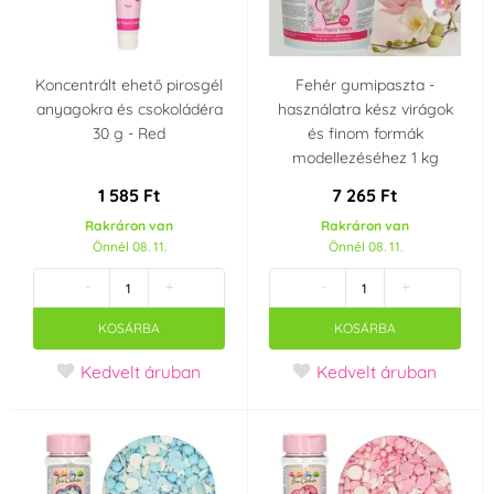
Koncentrált ehető pirosgél
Fehér gumipaszta -
anyagokra és csokoládéra
használatra kész virágok
30 g - Red
és finom formák
modellezéséhez 1 kg
1 585 Ft
7 265 Ft
Rakráron van
Rakráron van
Önnél 08. 11.
Önnél 08. 11.
-
+
-
+
KOSÁRBA
KOSÁRBA
Kedvelt áruban
Kedvelt áruban