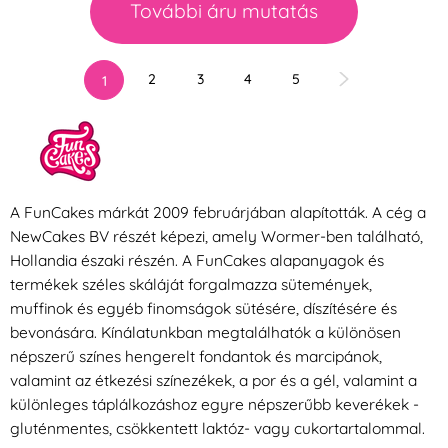
További áru mutatás
2
3
4
5
1
A FunCakes márkát 2009 februárjában alapították. A cég a
NewCakes BV részét képezi, amely Wormer-ben található,
Hollandia északi részén. A FunCakes alapanyagok és
termékek széles skáláját forgalmazza sütemények,
muffinok és egyéb finomságok sütésére, díszítésére és
bevonására. Kínálatunkban megtalálhatók a különösen
népszerű színes hengerelt fondantok és marcipánok,
valamint az étkezési színezékek, a por és a gél, valamint a
különleges táplálkozáshoz egyre népszerűbb keverékek -
gluténmentes, csökkentett laktóz- vagy cukortartalommal.