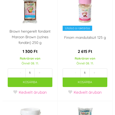
Mesei hercegnők
Halloween
Íz
Utolsó a raktárba
Brown hengerelt fondant
csokis
eper
Maroon Brown (színes
Finom mandulaliszt 125 g
fondán) 250 g
Származási ország
1 300 Ft
2 615 Ft
BE
CN
Rakráron van
Rakráron van
Önnél 08. 11.
Önnél 08. 11.
TH
IT
-
+
-
+
KOSÁRBA
KOSÁRBA
NL
HU
Kedvelt áruban
Kedvelt áruban
Hollandia
Térfogata