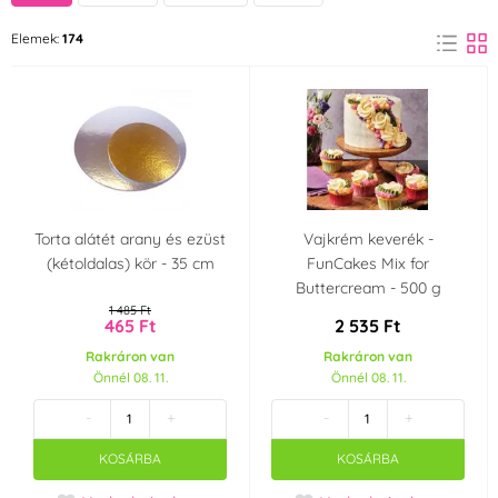
Szív
Elemek:
174
(1)
Íz (aroma)
Vanília
Mandula
(6)
(3)
Eper
Csokoládé
(1)
(2)
Torta alátét arany és ezüst
Vajkrém keverék -
Szín
(kétoldalas) kör - 35 cm
FunCakes Mix for
Buttercream - 500 g
Fehér
Bordó
(15)
(2)
1 485 Ft
465 Ft
2 535 Ft
Rakráron van
Rakráron van
Fekete
Piros
(10)
(21)
Önnél 08. 11.
Önnél 08. 11.
-
+
-
+
Lila
Barna
(4)
(5)
KOSÁRBA
KOSÁRBA
Barack
Kék
(2)
(20)