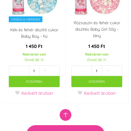
Utolsó a raktárba
Rózsaszín és fehér cukor
díszítés Baby Girl 50g -
Kék és fehér díszítő cukor
lány
Baby Boy - fiú
1 450 Ft
1 450 Ft
Rakráron van
Rakráron van
Önnél 08. 11.
Önnél 08. 11.
-
+
-
+
KOSÁRBA
KOSÁRBA
Kedvelt áruban
Kedvelt áruban