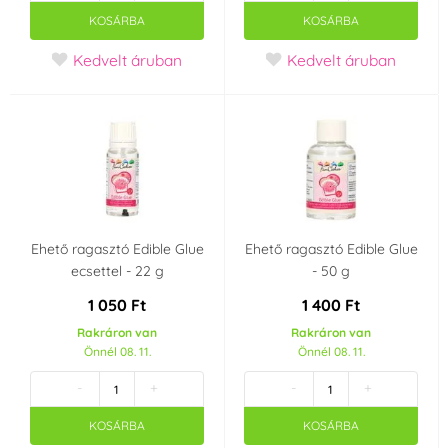
KOSÁRBA
KOSÁRBA
Kedvelt áruban
Kedvelt áruban
Ehető ragasztó Edible Glue
Ehető ragasztó Edible Glue
ecsettel - 22 g
- 50 g
1 050 Ft
1 400 Ft
Rakráron van
Rakráron van
Önnél 08. 11.
Önnél 08. 11.
-
+
-
+
KOSÁRBA
KOSÁRBA