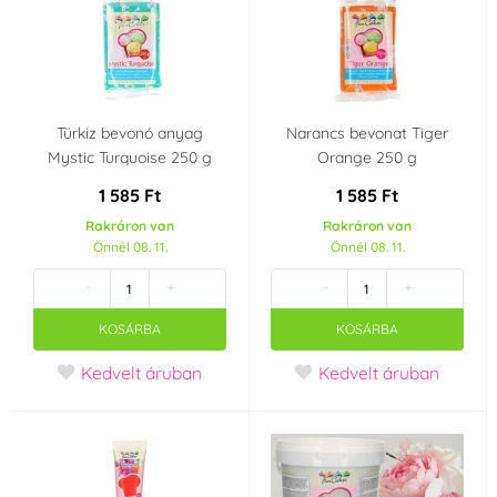
Türkiz bevonó anyag
Narancs bevonat Tiger
Mystic Turquoise 250 g
Orange 250 g
1 585 Ft
1 585 Ft
Rakráron van
Rakráron van
Önnél 08. 11.
Önnél 08. 11.
-
+
-
+
KOSÁRBA
KOSÁRBA
Kedvelt áruban
Kedvelt áruban