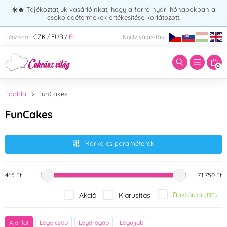
☀️🔥
Tájékoztatjuk vásárlóinkat, hogy a forró nyári hónapokban a
csokoládétermékek értékesítése korlátozott.
Adja meg a keresett kifejezést:
CZK
EUR
Ft
Pénznem:
Nyelv választás:
/
/
0
Főoldal
FunCakes
FunCakes
Márka és paraméterek
465 Ft
71 750 Ft
Raktáron
Akció
Kiárusítás
(130)
Kiszúró alakja
Ajánlat
Legolcsób
Legdrágáb
Legújjab