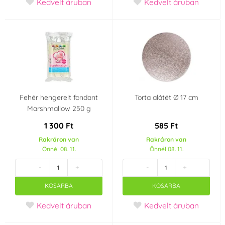
Kedvelt áruban
Kedvelt áruban
Kékeszöld
Narancssárga
(2)
(7)
Átlátszó
Rózsaszín
(2)
(15)
Elefántcsont
Ezüst
(2)
(7)
Fehér hengerelt fondant
Torta alátét Ø 17 cm
Szürke
Test szín
(2)
(2)
Marshmallow 250 g
1 300 Ft
585 Ft
Zöld
Arany
(17)
(6)
Rakráron van
Rakráron van
Önnél 08. 11.
Önnél 08. 11.
Sárga
(10)
-
+
-
+
Anyag
KOSÁRBA
KOSÁRBA
Cukortömeg
Marcipán
Kedvelt áruban
Kedvelt áruban
(1)
(8)