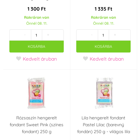
1 300 Ft
1 335 Ft
Rakráron van
Rakráron van
Önnél 08. 11.
Önnél 08. 11.
-
+
-
+
KOSÁRBA
KOSÁRBA
Kedvelt áruban
Kedvelt áruban
Rózsaszín hengerelt
Lila hengerelt fondant
fondant Sweet Pink (színes
Pastel Lilac (barevný
fondant) 250 g
fondán) 250 g - világos lila