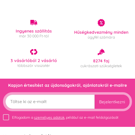
Ingyenes szállítás
Hűségkedvezmény minden
már 30 000 Ft-tól
ügyfél számára
3 vásárlóból 2 vásárló
8274 faj
többször visszatér
cukrászati szükségletek
Kapjon értesítést az újdonságokról, ajánlatokról e-mailre
Bejelentkezni
Elfogadom a
személyes adatok
, például az e-mail feldolgozását