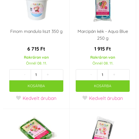
30 ml
500 ml
Finom mandula liszt 350 g
Marcipán kék - Aqua Blue
250 g
6 715 Ft
1 915 Ft
Rakráron van
Rakráron van
Önnél 08. 11.
Önnél 08. 11.
-
+
-
+
KOSÁRBA
KOSÁRBA
Kedvelt áruban
Kedvelt áruban