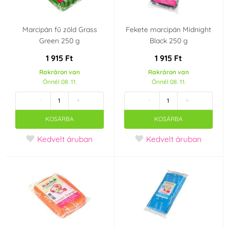
Marcipán fű zöld Grass
Fekete marcipán Midnight
Green 250 g
Black 250 g
1 915 Ft
1 915 Ft
Rakráron van
Rakráron van
Önnél 08. 11.
Önnél 08. 11.
-
+
-
+
KOSÁRBA
KOSÁRBA
Kedvelt áruban
Kedvelt áruban