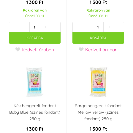
1 300 Ft
1 300 Ft
Rakráron van
Rakráron van
Önnél 08. 11.
Önnél 08. 11.
-
+
-
+
KOSÁRBA
KOSÁRBA
Kedvelt áruban
Kedvelt áruban
Kék hengerelt fondant
Sárga hengerelt fondant
Baby Blue (színes fondant)
Mellow Yellow (színes
250 g
fondant) 250 g
1 300 Ft
1 300 Ft