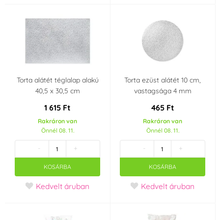
Torta alátét téglalap alakú
Torta ezüst alátét 10 cm,
40,5 x 30,5 cm
vastagsága 4 mm
1 615 Ft
465 Ft
Rakráron van
Rakráron van
Önnél 08. 11.
Önnél 08. 11.
-
+
-
+
KOSÁRBA
KOSÁRBA
Kedvelt áruban
Kedvelt áruban