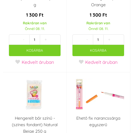
g
Orange
1 300 Ft
1 300 Ft
Rakráron van
Rakráron van
Önnél 08. 11.
Önnél 08. 11.
-
+
-
+
KOSÁRBA
KOSÁRBA
Kedvelt áruban
Kedvelt áruban
Hengerelt bőr színű -
Ehető fix narancssárga
(színes fondant) Natural
egyszerű
Beige 250 g