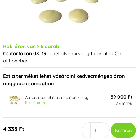
Rakráron van > 5 darab
Csütörtökön 08. 13.
lehet átvenni vagy futárral az Ön
otthonában.
Ezt a terméket lehet vásárolni kedvezményeb áron
nagyobb csomagban
39 000 Ft
Arabesque fehér csokoládé - 5 kg
Rakráron van
Akció 10%
4 335 Ft
-
+
Kosárba