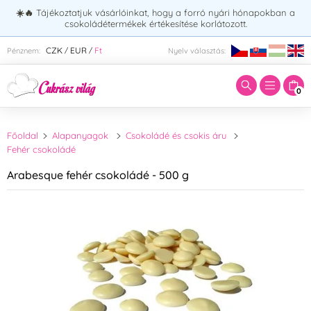
☀️🔥
Tájékoztatjuk vásárlóinkat, hogy a forró nyári hónapokban a
csokoládétermékek értékesítése korlátozott.
Adja meg a keresett kifejezést:
CZK
EUR
Ft
Pénznem:
Nyelv választás:
/
/
0
Főoldal
Alapanyagok
Csokoládé és csokis áru
Fehér csokoládé
Arabesque fehér csokoládé - 500 g