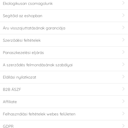
Ekologikusan csomagolunk
Segítőid az eshopban
Áru visszajuttatásának garanciája
Szerződési feltételek
Panaszkezelési eljárás
A szerződés felmondásának szabályai
Elállási nyilatkozat
B2B ÁSZF
Affiliate
Felhasználási feltételek webes felületen
GDPR