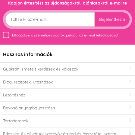
Kapjon értesítést az újdonságokról, ajánlatokról e-mailre
Bejelentkezni
Elfogadom a
személyes adatok
, például az e-mail feldolgozását
Hasznos információk
Gyakran ismételt kérdések és válaszok
Blog, receptek, utasítások
Letöltéshez
Bevonó anyagfogyasztása
Tortadarabok
Édesség-és pékáruösszetevők étrend és összetétel szerint