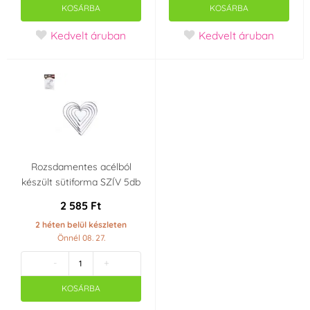
KOSÁRBA
KOSÁRBA
Halloween
Kedvelt áruban
Kedvelt áruban
Áru alkalmas használatra
a grillen
mosogatógépben
nem mosható
mosogatógépben
mikrohullámú
mosható
sütőben
Rozsdamentes acélból
készült sütiforma SZÍV 5db
nem alkalmas
elektromos sütőben
2 585 Ft
mikrohullámú
2 héten belül készleten
sütőkhöz
Önnél 08. 27.
-
+
gáz sütőben
forró levegős sütőben
KOSÁRBA
hűtőben
fagyasztóban