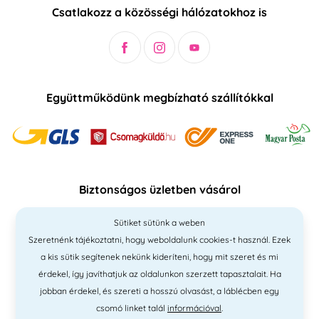
Csatlakozz a közösségi hálózatokhoz is
Együttműködünk megbízható szállítókkal
Biztonságos üzletben vásárol
Sütiket sütünk a weben
Szeretnénk tájékoztatni, hogy weboldalunk cookies-t használ. Ezek
a kis sütik segítenek nekünk kideríteni, hogy mit szeret és mi
érdekel, így javíthatjuk az oldalunkon szerzett tapasztalait. Ha
jobban érdekel, és szereti a hosszú olvasást, a láblécben egy
csomó linket talál
információval
.