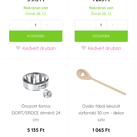
Smolík
Städter
Rakráron van
Rakráron van
(0)
(0)
Önnél 08. 12.
Önnél 08. 12.
-
+
-
+
SvětCukrářů.cz
UNIQUE
(0)
(0)
KOSÁRBA
KOSÁRBA
Wilton
(0)
Kedvelt áruban
Kedvelt áruban
Kiszúró alakja
Szív
Szöglet
(0)
(0)
Angyal
Üstökös
(0)
(0)
Virág
(0)
Ónozott forma
Ovális fából készült
DORT/SRDCE átmérő 24
vízforraló 30 cm - dekor
Szín
cm
szív
5 135 Ft
1 065 Ft
Fehér
Bézs
(0)
(0)