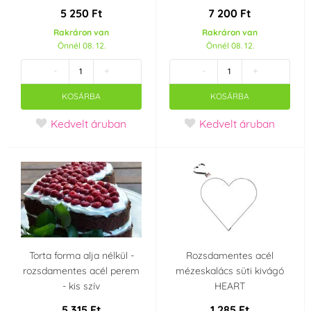
5 250 Ft
7 200 Ft
Ibili
Kela
(0)
(0)
Rakráron van
Rakráron van
Önnél 08. 12.
Önnél 08. 12.
Kovovýroba Jeníkov
Martellato
(0)
-
+
-
+
(1)
KOSÁRBA
KOSÁRBA
Modecor
OFI Česko
(0)
(0)
Kedvelt áruban
Kedvelt áruban
ORION
Ostatní
(9)
(0)
Patisse
PME
(0)
(0)
Rosa Viacava de
Siliconflex
(0)
Ortega Designs
(RVO)
(0)
Torta forma alja nélkül -
Rozsdamentes acél
rozsdamentes acél perem
mézeskalács süti kivágó
- kis szív
HEART
Silikomart
Smart Cook
(2)
(0)
5 315 Ft
1 285 Ft