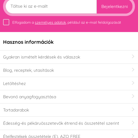
Bejelentkezni
Elfogadom a
személyes adatok
, például az e-mail feldolgozását
Tartomány (mérési kapacitás)
Hasznos információk
tól
Gyakran ismételt kérdések és válaszok
Blog, receptek, utasítások
hogy
Letöltéshez
Bevonó anyagfogyasztása
ÁRUSÍTÁS - Utolsó esély a vásárlásra
Tortadarabok
Édesség-és pékáruösszetevők étrend és összetétel szerint
Ételfestékek összetétele (E), AZO FREE