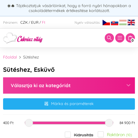
☀️🔥
Tájékoztatjuk vásárlóinkat, hogy a forró nyári hónapokban a
csokoládétermékek értékesítése korlátozott.
Adja meg a keresett kifejezést:
CZK
EUR
Ft
Pénznem:
Nyelv választás:
/
/
0
Főoldal
Sütéshez
Sütéshez, Esküvő
Választja ki az kategóriát
Márka és paraméterek
400 Ft
84 900 Ft
Raktáron
Kiárusítás
(10)