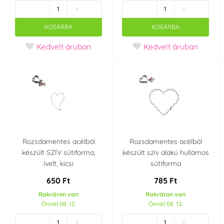
Fa
Alumínium
(1)
(0)
-
+
-
+
KOSÁRBA
KOSÁRBA
Kerámia
Fém
(0)
(2)
Kedvelt áruban
Kedvelt áruban
Öntöttvas
Nem tapadó felület
(0)
(0)
Rozsdamentes acél
Papir
(0)
(5)
Műanyag
Bádog
(0)
(1)
Rozsdamentes acélból
Rozsdamentes acélból
Porcelán
Szilikon
készült SZÍV sütiforma,
készült szív alakú hullámos
(0)
(2)
ívelt, kicsi
sütiforma
Üveg
Zománc
650 Ft
785 Ft
(0)
(0)
Rakráron van
Rakráron van
Önnél 08. 12.
Önnél 08. 12.
Teflon
Textíliák
(0)
(0)
-
+
-
+