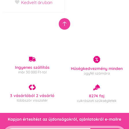
Kedvelt áruban
Származási ország
CN
-
Csehország
USA
Térfogata
500 ml
9 000 ml
Ingyenes szállítás
Hűségkedvezmény minden
már 30 000 Ft-tól
ügyfél számára
Minimális lépés
3 vásárlóból 2 vásárló
8274 faj
többször visszatér
tól
cukrászati szükségletek
Kapjon értesítést az újdonságokról, ajánlatokról e-mailre
hogy