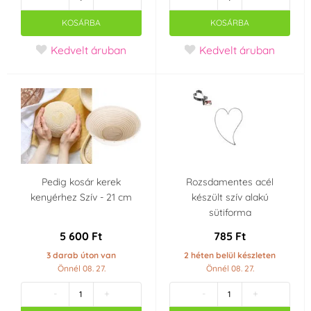
Gyártó kijelentetés
KOSÁRBA
KOSÁRBA
Gluténmentes termék
Kedvelt áruban
Kedvelt áruban
- gluténmentes
(Gluten free)
(0)
Kenyér forma alaka
Kerek forma
Ovális forma
(0)
(0)
Party témája
Pedig kosár kerek
Rozsdamentes acél
Minecraft
Szív - Valentin-nap
kenyérhez Szív - 21 cm
készült szív alakú
sütiforma
Esküvő
Húsvét
5 600 Ft
785 Ft
3 darab úton van
2 héten belül készleten
Paw Patrol
Unikornis - Unicorn
Önnél 08. 27.
Önnél 08. 27.
-
+
-
+
Mesei hercegnők
Futball - labdarúgó