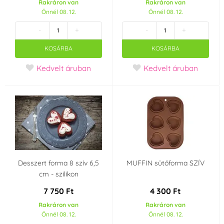
Rakráron van
Rakráron van
Önnél 08. 12.
Önnél 08. 12.
Fekete
Piros
(0)
(0)
-
+
-
+
Lila
Barna
(0)
(0)
KOSÁRBA
KOSÁRBA
Kedvelt áruban
Kedvelt áruban
Kék
Narancssárga
(0)
(0)
Rózsaszín
Ezüst
(0)
(0)
Szürke
Zöld
(0)
(0)
Arany
Sárga
(0)
(0)
Desszert forma 8 szív 6,5
MUFFIN sütőforma SZÍV
cm - szilikon
Anyag
7 750 Ft
4 300 Ft
Pamut
Bambusz
(0)
(0)
Rakráron van
Rakráron van
Önnél 08. 12.
Önnél 08. 12.