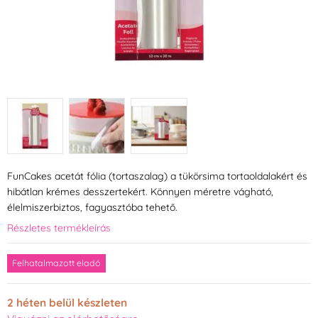
FunCakes acetát fólia (tortaszalag) a tükörsima tortaoldalakért és
hibátlan krémes desszertekért. Könnyen méretre vágható,
élelmiszerbiztos, fagyasztóba tehető.
Részletes termékleírás
Felhatalmazott eladó
2 héten belül készleten