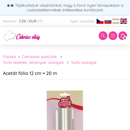
☀️🔥
Tájékoztatjuk vásárlóinkat, hogy a forró nyári hónapokban a
csokoládétermékek értékesítése korlátozott.
Adja meg a keresett kifejezést:
CZK
EUR
Ft
Pénznem:
Nyelv választás:
/
/
0
Főoldal
Cukrászati eszközök
Torta alátétek, állványok, szalagok
Torta szalagok
Acetát fólia 12 cm × 20 m