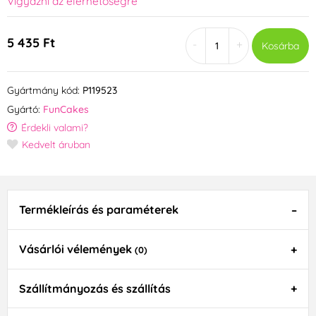
Vigyázni az elérhetőségre
5 435 Ft
-
+
Kosárba
Gyártmány kód:
P119523
Gyártó:
FunCakes
Érdekli valami?
Kedvelt áruban
Termékleírás és paraméterek
Vásárlói vélemények
(0)
Szállítmányozás és szállítás