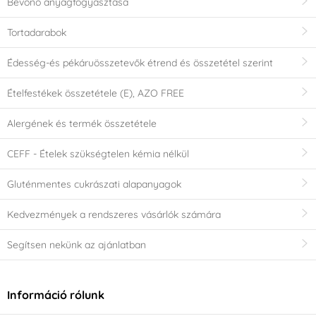
Bevonó anyagfogyasztása
Tortadarabok
Édesség-és pékáruösszetevők étrend és összetétel szerint
Ételfestékek összetétele (E), AZO FREE
Alergének és termék összetétele
CEFF - Ételek szükségtelen kémia nélkül
Gluténmentes cukrászati alapanyagok
Kedvezmények a rendszeres vásárlók számára
Segítsen nekünk az ajánlatban
Információ rólunk