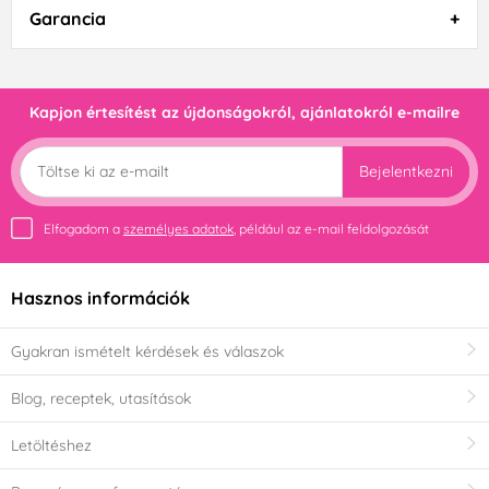
Garancia
Kapjon értesítést az újdonságokról, ajánlatokról e-mailre
Bejelentkezni
Elfogadom a
személyes adatok
, például az e-mail feldolgozását
Hasznos információk
Gyakran ismételt kérdések és válaszok
Blog, receptek, utasítások
Letöltéshez