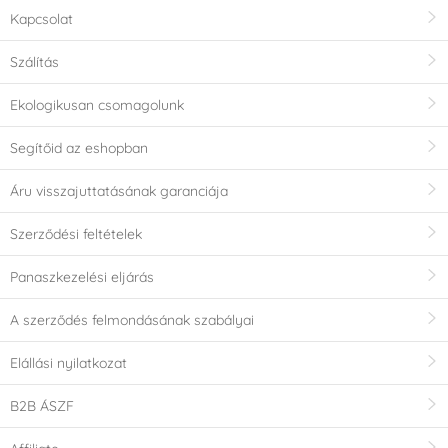
Kapcsolat
Szálítás
Ekologikusan csomagolunk
Segítőid az eshopban
Áru visszajuttatásának garanciája
Szerződési feltételek
Panaszkezelési eljárás
A szerződés felmondásának szabályai
Elállási nyilatkozat
B2B ÁSZF