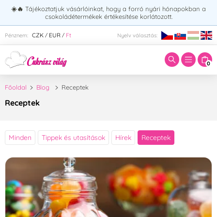
☀️🔥
Tájékoztatjuk vásárlóinkat, hogy a forró nyári hónapokban a
csokoládétermékek értékesítése korlátozott.
Adja meg a keresett kifejezést:
CZK
EUR
Ft
Pénznem:
Nyelv választás:
/
/
0
Főoldal
Blog
Receptek
Receptek
Minden
Tippek és utasítások
Hírek
Receptek