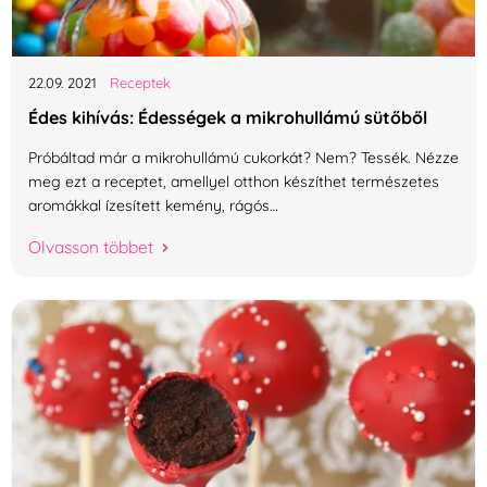
22.09.
2021
Receptek
Édes kihívás: Édességek a mikrohullámú sütőből
Próbáltad már a mikrohullámú cukorkát? Nem? Tessék. Nézze
meg ezt a receptet, amellyel otthon készíthet természetes
aromákkal ízesített kemény, rágós…
Olvasson többet