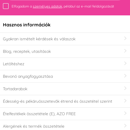
Elfogadom a
személyes adatok
, például az e-mail feldolgozását
Hasznos információk
Gyakran ismételt kérdések és válaszok
Blog, receptek, utasítások
Letöltéshez
Bevonó anyagfogyasztása
Tortadarabok
Édesség-és pékáruösszetevők étrend és összetétel szerint
Ételfestékek összetétele (E), AZO FREE
Alergének és termék összetétele