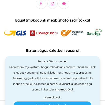
Együttműködünk megbízható szállítókkal
Biztonságos üzletben vásárol
Sütiket sütünk a weben
Szeretnénk tájékoztatni, hogy weboldalunk cookies-t használ. Ezek
a kis sütik segítenek nekünk kideríteni, hogy mit szeret és mi
érdekel, így javíthatjuk az oldalunkon szerzett tapasztalait. Ha
jobban érdekel, és szereti a hosszú olvasást, a láblécben egy
csomó linket talál
információval
.
Nem akarok