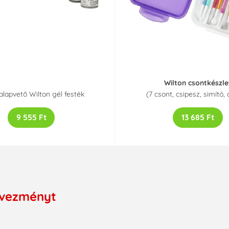
Wilton csontkészle
alapvető Wilton gél festék
(7 csont, csipesz, simító,
9 555 Ft
13 685 Ft
dvezményt