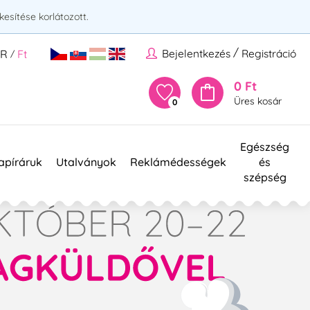
esítése korlátozott.
/
Bejelentkezés
Registráció
UR
Ft
/
0 Ft
Üres kosár
0
Egészség
apíráruk
Utalványok
Reklámédességek
és
szépség