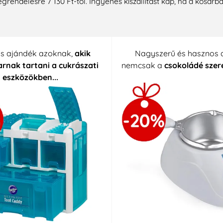
rendelésre 7 130 Ft-tól. Ingyenes kiszállítást kap, ha a kosárb
us ajándék azoknak,
akik
Nagyszerű és hasznos 
rnak tartani a cukrászati ​​
nemcsak a
csokoládé szer
eszközökben...