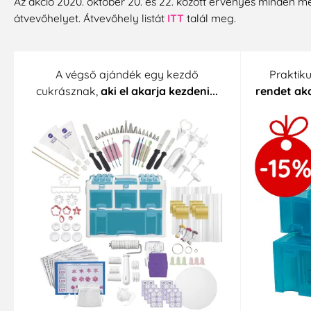
Az akció 2020. október 20. és 22. között érvényes minden meg
átvevőhelyet. Átvevőhely listát
ITT
talál meg.
A végső ajándék egy kezdő
Praktik
cukrásznak,
aki el akarja kezdeni...
rendet aka