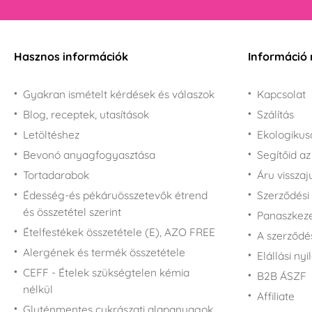
Hasznos információk
Információ 
Gyakran ismételt kérdések és válaszok
Kapcsolat
Blog, receptek, utasítások
Szálítás
Letöltéshez
Ekologiku
Bevonó anyagfogyasztása
Segítőid a
Tortadarabok
Áru vissza
Édesség-és pékáruösszetevők étrend
Szerződési 
és összetétel szerint
Panaszkezel
Ételfestékek összetétele (E), AZO FREE
A szerződé
Alergének és termék összetétele
Elállási nyi
CEFF - Ételek szükségtelen kémia
B2B ÁSZF
nélkül
Affiliate
Gluténmentes cukrászati alapanyagok