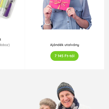
t
 doboz)
Ajándék utalvány
7 145 Ft-tól