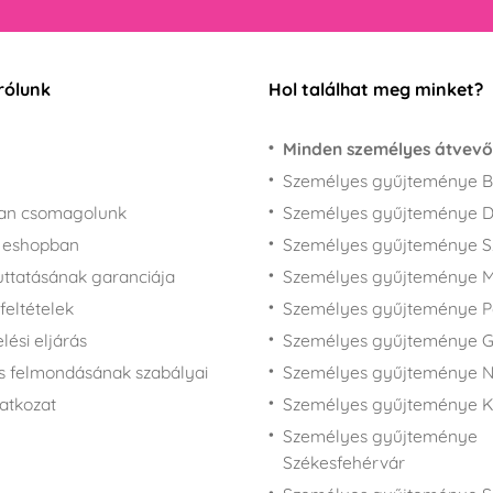
rólunk
Hol találhat meg minket?
Minden személyes átvevő
Személyes gyűjteménye B
san csomagolunk
Személyes gyűjteménye 
z eshopban
Személyes gyűjteménye 
juttatásának garanciája
Személyes gyűjteménye M
feltételek
Személyes gyűjteménye P
ési eljárás
Személyes gyűjteménye 
s felmondásának szabályai
Személyes gyűjteménye N
latkozat
Személyes gyűjteménye 
Személyes gyűjteménye
Székesfehérvár