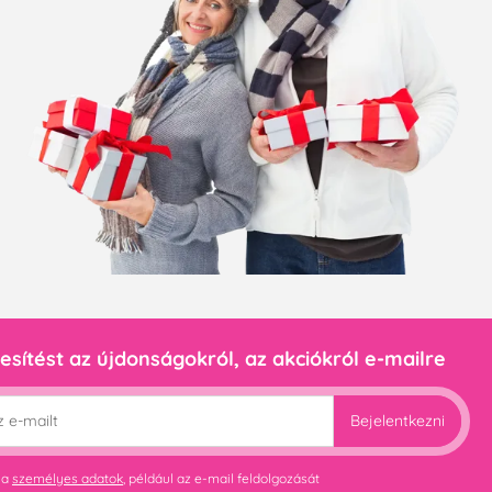
esítést az újdonságokról, az akciókról e-mailre
Bejelentkezni
 a
személyes adatok
, például az e-mail feldolgozását