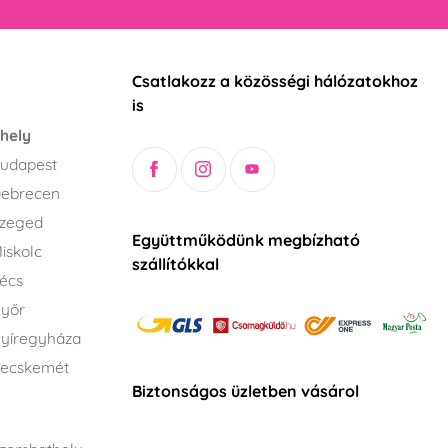
Csatlakozz a közösségi hálózatokhoz
is
hely
udapest
Debrecen
Szeged
Együttműködünk megbízható
iskolc
szállítókkal
écs
Győr
yíregyháza
Kecskemét
Biztonságos üzletben vásárol