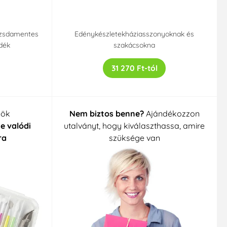
ozsdamentes
Edénykészletekháziasszonyoknak és
dék
szakácsokna
31 270 Ft-tól
zök
Nem biztos benne?
Ajándékozzon
e valódi
utalványt, hogy kiválaszthassa, amire
ra
szüksége van