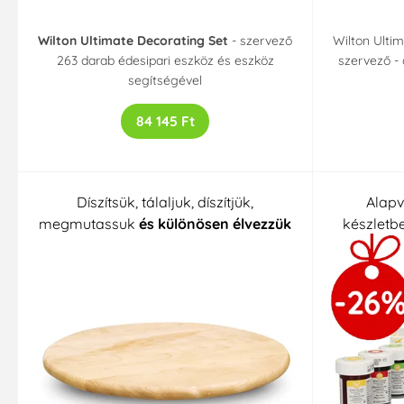
Wilton Ultimate Decorating Set
- szervező
Wilton Ultim
263 darab édesipari eszköz és eszköz
szervező -
segítségével
84 145 Ft
Díszítsük, tálaljuk, díszítjük,
Alapv
megmutassuk
és különösen élvezzük
készletb