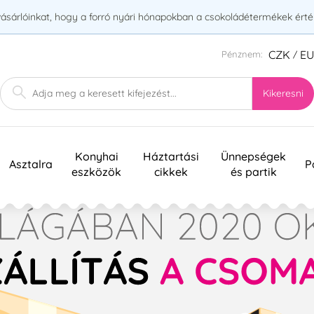
vásárlóinkat, hogy a forró nyári hónapokban a csokoládétermékek érték
CZK
E
Pénznem:
/
Kikeresni
Konyhai
Háztartási
Ünnepségek
Asztalra
P
eszközök
cikkek
és partik