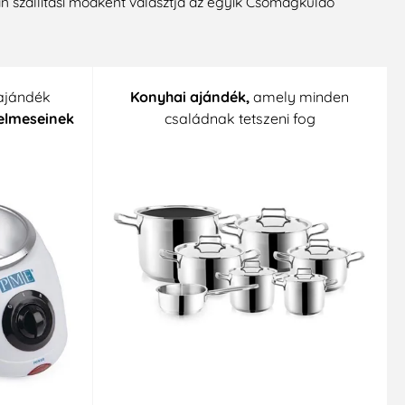
an szállítási módként választja az egyik Csomagküldő
ajándék
Konyhai ajándék,
amely minden
elmeseinek
családnak tetszeni fog