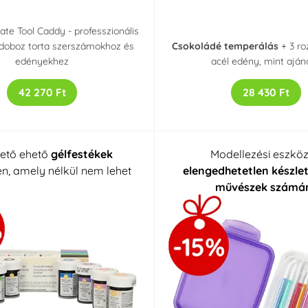
ate Tool Caddy - professzionális
 doboz torta szerszámokhoz és
Csokoládé temperálás
+ 3 r
edényekhez
acél edény, mint aján
42 270 Ft
28 430 Ft
ető ehető
gélfestékek
Modellezési eszkö
en, amely nélkül nem lehet
elengedhetetlen készlet
művészek számá