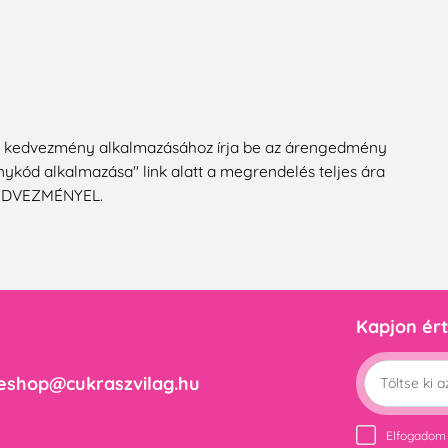
A kedvezmény alkalmazásához írja be az árengedmény
nykód alkalmazása" link alatt a megrendelés teljes ára
 KEDVEZMÉNYEL.
Kapjon ért
eshop@cukraszvilag.hu
Elfogadom