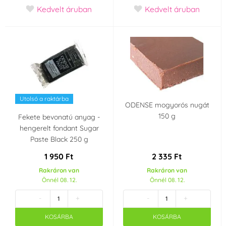
Kedvelt áruban
Kedvelt áruban
Utolsó a raktárba
ODENSE mogyorós nugát
150 g
Fekete bevonatú anyag -
hengerelt fondant Sugar
Paste Black 250 g
1 950 Ft
2 335 Ft
Rakráron van
Rakráron van
Önnél 08. 12.
Önnél 08. 12.
-
+
-
+
KOSÁRBA
KOSÁRBA