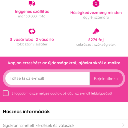
Ingyenes szállítás
Hűségkedvezmény minden
már 30 000 Ft-tól
ügyfél számára
3 vásárlóból 2 vásárló
8274 faj
többször visszatér
cukrászati szükségletek
Kapjon értesítést az újdonságokról, ajánlatokról e-mailre
Bejelentkezni
Elfogadom a
személyes adatok
, például az e-mail feldolgozását
Hasznos információk
Gyakran ismételt kérdések és válaszok