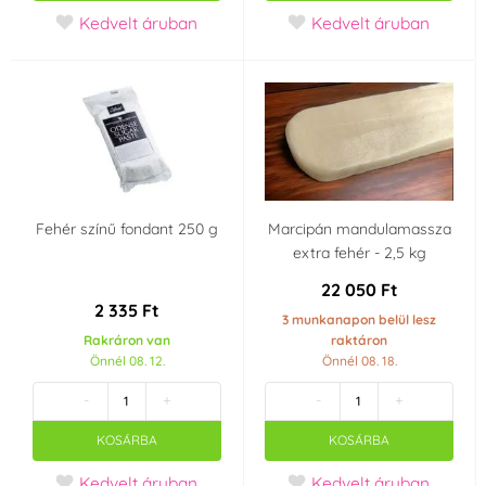
Kedvelt áruban
Kedvelt áruban
Fehér színű fondant 250 g
Marcipán mandulamassza
extra fehér - 2,5 kg
22 050 Ft
2 335 Ft
3 munkanapon belül lesz
Rakráron van
raktáron
Önnél 08. 12.
Önnél 08. 18.
-
+
-
+
KOSÁRBA
KOSÁRBA
Kedvelt áruban
Kedvelt áruban