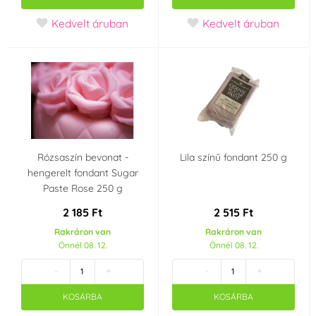
LOL Surprise babák
Kedvelt áruban
Kedvelt áruban
Íz
mandula
csokis
Származási ország
Dánia
Rózsaszín bevonat -
Lila színű fondant 250 g
hengerelt fondant Sugar
Paste Rose 250 g
2 185 Ft
2 515 Ft
Rakráron van
Rakráron van
Önnél 08. 12.
Önnél 08. 12.
-
+
-
+
KOSÁRBA
KOSÁRBA