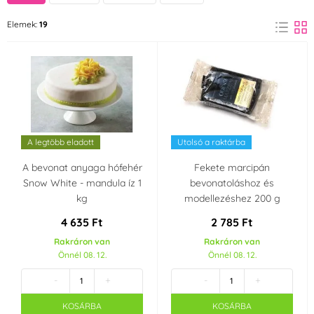
Mandula
Csokoládé
Elemek:
19
(3)
(1)
Szín
Fehér
Fekete
(6)
(2)
Piros
Lila
(1)
(1)
A legtöbb eladott
Utolsó a raktárba
Barna
Kék
(1)
(2)
A bevonat anyaga hófehér
Fekete marcipán
Snow White - mandula íz 1
bevonatoláshoz és
kg
modellezéshez 200 g
Narancssárga
Rózsaszín
(1)
(1)
4 635 Ft
2 785 Ft
Sárga
Rakráron van
Rakráron van
(1)
Önnél 08. 12.
Önnél 08. 12.
Anyag
-
+
-
+
Marcipán
(4)
KOSÁRBA
KOSÁRBA