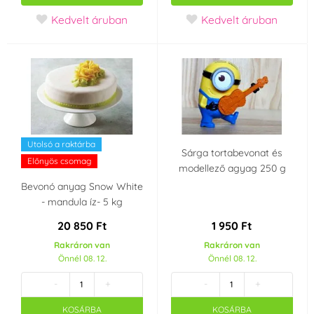
Kedvelt áruban
Kedvelt áruban
Gyártó kijelentetés
Nem tartalmaz AZO
Anélkül, genetikailag
festékeket ( AZO
módosított
free)
összetevőket (GMO-
(1)
mentes)
(1)
Party témája
Utolsó a raktárba
Sárga tortabevonat és
Előnyös csomag
Esküvő
Unikornis - Unicorn
modellező agyag 250 g
Bevonó anyag Snow White
Barbie
Minions
- mandula íz- 5 kg
20 850 Ft
1 950 Ft
Vakand
Mickey a Minnie
Rakráron van
Rakráron van
Mouse
Önnél 08. 12.
Önnél 08. 12.
-
+
-
+
Cars
Mesei hercegnők
KOSÁRBA
KOSÁRBA