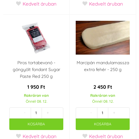
Kedvelt áruban
Kedvelt áruban
Piros tortabevonó -
Marcipán mandulamassza
göngyölt fondant Sugar
extra fehér - 250 g
Paste Red 250 g
1 950 Ft
2 450 Ft
Rakráron van
Rakráron van
Önnél 08. 12.
Önnél 08. 12.
-
+
-
+
KOSÁRBA
KOSÁRBA
Kedvelt áruban
Kedvelt áruban