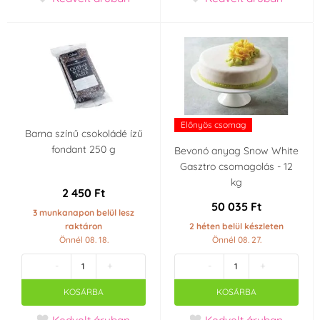
Előnyös csomag
Barna színű csokoládé ízű
fondant 250 g
Bevonó anyag Snow White
Gasztro csomagolás - 12
kg
2 450 Ft
50 035 Ft
3 munkanapon belül lesz
raktáron
2 héten belül készleten
Önnél 08. 18.
Önnél 08. 27.
-
+
-
+
KOSÁRBA
KOSÁRBA
Kedvelt áruban
Kedvelt áruban