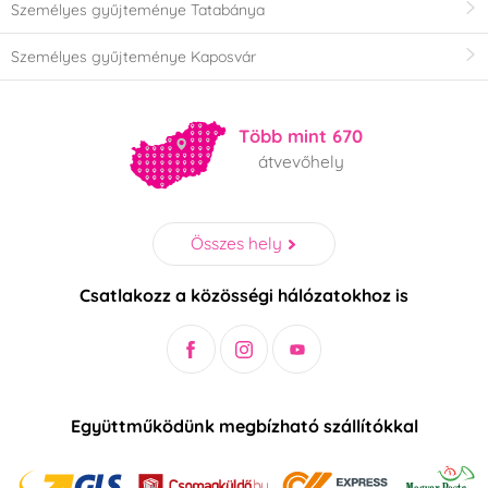
Személyes gyűjteménye Tatabánya
Személyes gyűjteménye Kaposvár
Több mint 670
átvevőhely
Összes hely
Csatlakozz a közösségi hálózatokhoz is
Együttműködünk megbízható szállítókkal