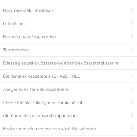
Blog, receptek, utasítások
Letöltéshez
Bevonó anyagfogyasztása
Tortadarabok
Édesség-és pékáruösszetevők étrend és összetétel szerint
Ételfestékek összetétele (E), AZO FREE
Alergének és termék összetétele
CEFF - Ételek szükségtelen kémia nélkül
Gluténmentes cukrászati alapanyagok
Kedvezmények a rendszeres vásárlók számára