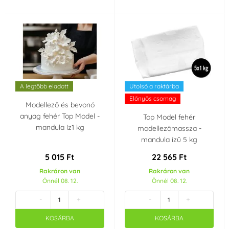
A legtöbb eladott
Utolsó a raktárba
Előnyös csomag
Modellező és bevonó
anyag fehér Top Model -
Top Model fehér
mandula íz1 kg
modellezőmassza -
mandula ízű 5 kg
5 015 Ft
22 565 Ft
Rakráron van
Rakráron van
Önnél 08. 12.
Önnél 08. 12.
-
+
-
+
KOSÁRBA
KOSÁRBA