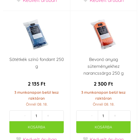
Sötétkék színű fondant 250
Bevonó anyag
g
süteményekhez
narancssárga 250 g
2 135 Ft
2 300 Ft
3 munkanapon belül lesz
3 munkanapon belül lesz
raktáron
raktáron
Önnél 08. 18.
Önnél 08. 18.
-
+
-
+
KOSÁRBA
KOSÁRBA
Kedvelt áruban
Kedvelt áruban