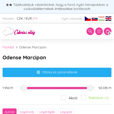
☀️🔥
Tájékoztatjuk vásárlóinkat, hogy a forró nyári hónapokban a
csokoládétermékek értékesítése korlátozott.
Adja meg a keresett kifejezést:
CZK
EUR
Ft
Pénznem:
Nyelv választás:
/
/
0
Főoldal
Odense Marcipan
Odense Marcipan
Márka és paraméterek
1 950 Ft
50 035 Ft
Raktáron
Akció
(13)
Íz (aroma)
Ajánlat
Legolcsób
Legdrágáb
Legújjab