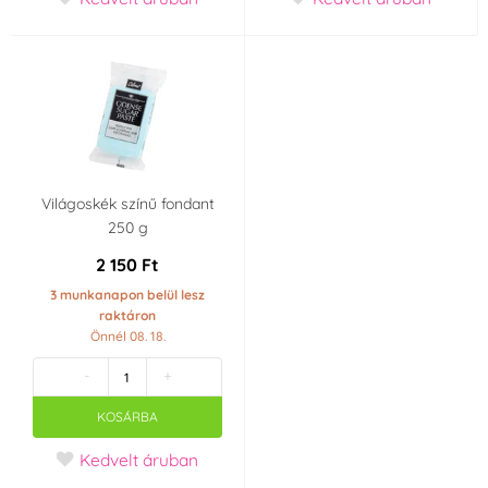
Világoskék színű fondant
250 g
2 150 Ft
3 munkanapon belül lesz
raktáron
Önnél 08. 18.
-
+
KOSÁRBA
Kedvelt áruban