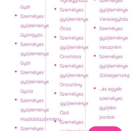
Nyíregyháza
Személyes
Gyál
Személyes
gyűjteménye
Személyes
gyűjteménye
Veresegyház
gyűjteménye
Ócsa
Személyes
Gyöngyös
Személyes
gyűjteménye
Személyes
gyűjteménye
Veszprém
gyűjteménye
Orosháza
Személyes
Győr
Személyes
gyűjteménye
Személyes
gyűjteménye
Zalaegerszeg
gyűjteménye
Oroszlány
...és egyéb
Gyula
Személyes
személyes
Személyes
gyűjteménye
gyűjtési
gyűjteménye
Ózd
pontok
Hajdúböszörmény
Személyes
Személyes