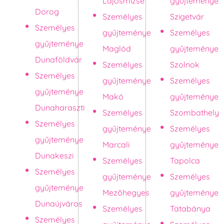
Lajosmizse
gyűjteménye
Dorog
Személyes
Szigetvár
Személyes
gyűjteménye
Személyes
gyűjteménye
Maglód
gyűjteménye
Dunaföldvár
Személyes
Szolnok
Személyes
gyűjteménye
Személyes
gyűjteménye
Makó
gyűjteménye
Dunaharaszti
Személyes
Szombathely
Személyes
gyűjteménye
Személyes
gyűjteménye
Marcali
gyűjteménye
Dunakeszi
Személyes
Tapolca
Személyes
gyűjteménye
Személyes
gyűjteménye
Mezőhegyes
gyűjteménye
Dunaújváros
Személyes
Tatabánya
Személyes