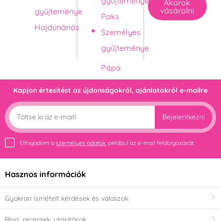
gyűjteménye
Akarok
vásárolni
gyűjteménye
Paks
Hajdúnánás
Személyes
gyűjteménye
Kapjon értesítést az újdonságokról, ajánlatokról e-mailre
Bejelentkezni
Elfogadom a
személyes adatok
, például az e-mail feldolgozását
Hasznos információk
Gyakran ismételt kérdések és válaszok
Blog, receptek, utasítások