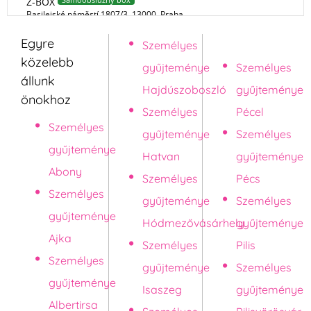
Egyre
Személyes
Pápa
közelebb
gyűjteménye
Személyes
állunk
Hajdúszoboszló
gyűjteménye
önokhoz
Személyes
Pécel
Személyes
gyűjteménye
Személyes
gyűjteménye
Hatvan
gyűjteménye
Abony
Személyes
Pécs
Személyes
gyűjteménye
Személyes
gyűjteménye
Hódmezővásárhely
gyűjteménye
Ajka
Személyes
Pilis
Személyes
gyűjteménye
Személyes
gyűjteménye
Isaszeg
gyűjteménye
Albertirsa