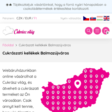
☀️🔥
Tájékoztatjuk vásárlóinkat, hogy a forró nyári hónapokban a
csokoládétermékek értékesítése korlátozott.
Adja meg a keresett kifejezést:
CZK
EUR
Ft
Pénznem:
Nyelv választás:
/
/
0
Főoldal
Cukrászati kellékek Balmazújváros
Cukrászati kellékek Balmazújváros
Webáruházunkban
online vásárolhat a
Cukrász világ, és
átveheti a cukrászati
terméket az Ön
városában. Csak
annyit kell tennie,