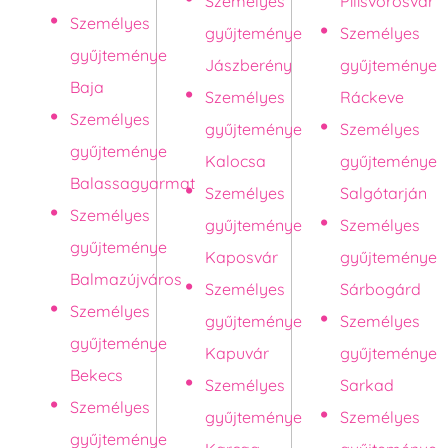
Személyes
Pilisvörösvár
Személyes
gyűjteménye
Személyes
gyűjteménye
Jászberény
gyűjteménye
Baja
Személyes
Ráckeve
Személyes
gyűjteménye
Személyes
gyűjteménye
Kalocsa
gyűjteménye
Balassagyarmat
Személyes
Salgótarján
Személyes
gyűjteménye
Személyes
gyűjteménye
Kaposvár
gyűjteménye
Balmazújváros
Személyes
Sárbogárd
Személyes
gyűjteménye
Személyes
gyűjteménye
Kapuvár
gyűjteménye
Bekecs
Személyes
Sarkad
Személyes
gyűjteménye
Személyes
gyűjteménye