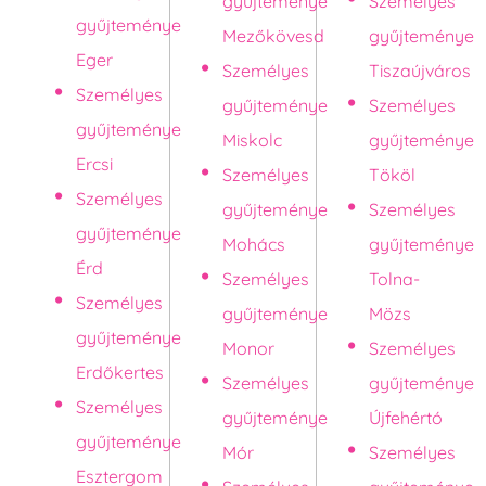
gyűjteménye
Személyes
gyűjteménye
Mezőkövesd
gyűjteménye
Eger
Személyes
Tiszaújváros
Személyes
gyűjteménye
Személyes
gyűjteménye
Miskolc
gyűjteménye
Ercsi
Személyes
Tököl
Személyes
gyűjteménye
Személyes
gyűjteménye
Mohács
gyűjteménye
Érd
Személyes
Tolna-
Személyes
gyűjteménye
Mözs
gyűjteménye
Monor
Személyes
Erdőkertes
Személyes
gyűjteménye
Személyes
gyűjteménye
Újfehértó
gyűjteménye
Mór
Személyes
Esztergom