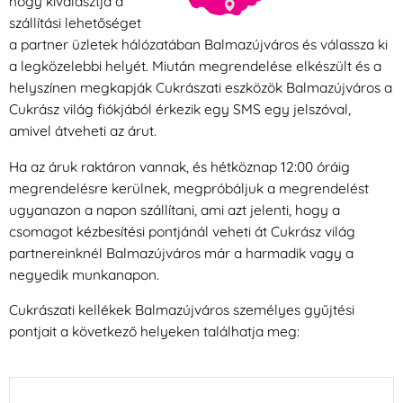
hogy kiválasztja a
szállítási lehetőséget
a partner üzletek hálózatában Balmazújváros és válassza ki
a legközelebbi helyét. Miután megrendelése elkészült és a
helyszínen megkapják Cukrászati eszközök Balmazújváros a
Cukrász világ fiókjából érkezik egy SMS egy jelszóval,
amivel átveheti az árut.
Ha az áruk raktáron vannak, és hétköznap 12:00 óráig
megrendelésre kerülnek, megpróbáljuk a megrendelést
ugyanazon a napon szállítani, ami azt jelenti, hogy a
csomagot kézbesítési pontjánál veheti át Cukrász világ
partnereinknél Balmazújváros már a harmadik vagy a
negyedik munkanapon.
Cukrászati kellékek Balmazújváros személyes gyűjtési
pontjait a következő helyeken találhatja meg: