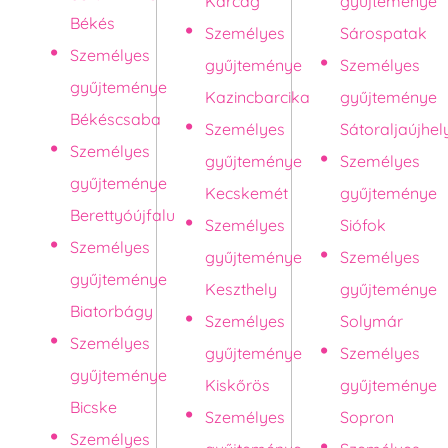
Karcag
gyűjteménye
Békés
Személyes
Sárospatak
Személyes
gyűjteménye
Személyes
gyűjteménye
Kazincbarcika
gyűjteménye
Békéscsaba
Személyes
Sátoraljaújhel
Személyes
gyűjteménye
Személyes
gyűjteménye
Kecskemét
gyűjteménye
Berettyóújfalu
Személyes
Siófok
Személyes
gyűjteménye
Személyes
gyűjteménye
Keszthely
gyűjteménye
Biatorbágy
Személyes
Solymár
Személyes
gyűjteménye
Személyes
gyűjteménye
Kiskőrös
gyűjteménye
Bicske
Személyes
Sopron
Személyes