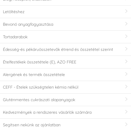
Letöltéshez
Bevonó anyagfogyasztása
Tortadarabok
Édesség-és pékáruösszetevők étrend és összetétel szerint
Ételfestékek összetétele (E), AZO FREE
Alergének és termék összetétele
CEFF - Ételek szükségtelen kémia nélkül
Gluténmentes cukrászati alapanyagok
Kedvezmények a rendszeres vásárlók számára
Segítsen nekünk az ajánlatban