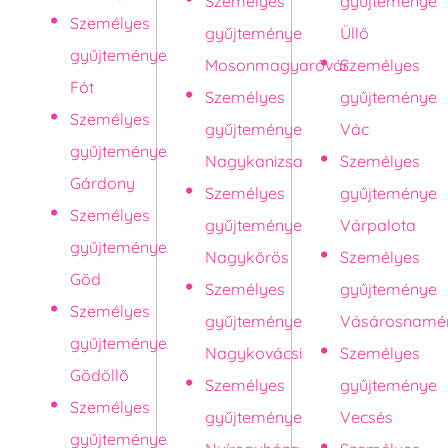
Személyes
gyűjteménye
Személyes
gyűjteménye
Üllő
gyűjteménye
Mosonmagyaróvár
Személyes
Fót
Személyes
gyűjteménye
Személyes
gyűjteménye
Vác
gyűjteménye
Nagykanizsa
Személyes
Gárdony
Személyes
gyűjteménye
Személyes
gyűjteménye
Várpalota
gyűjteménye
Nagykőrös
Személyes
Göd
Személyes
gyűjteménye
Személyes
gyűjteménye
Vásárosnamé
gyűjteménye
Nagykovácsi
Személyes
Gödöllő
Személyes
gyűjteménye
Személyes
gyűjteménye
Vecsés
gyűjteménye