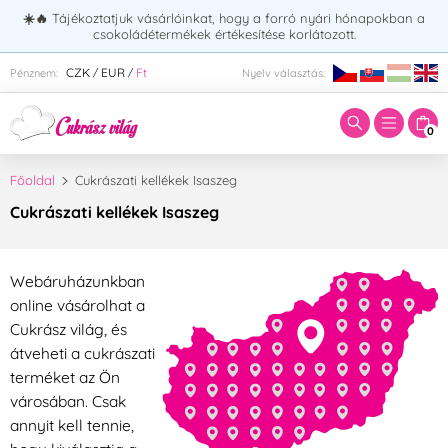
☀️🔥
Tájékoztatjuk vásárlóinkat, hogy a forró nyári hónapokban a
csokoládétermékek értékesítése korlátozott.
Adja meg a keresett kifejezést:
CZK
EUR
Ft
Pénznem:
Nyelv választás:
/
/
0
Főoldal
Cukrászati kellékek Isaszeg
Cukrászati kellékek Isaszeg
Webáruházunkban
online vásárolhat a
Cukrász világ, és
átveheti a cukrászati
terméket az Ön
városában. Csak
annyit kell tennie,