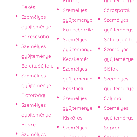
Karcag
gyűjteménye
Békés
Személyes
Sárospatak
Személyes
gyűjteménye
Személyes
gyűjteménye
Kazincbarcika
gyűjteménye
Békéscsaba
Személyes
Sátoraljaújhel
Személyes
gyűjteménye
Személyes
gyűjteménye
Kecskemét
gyűjteménye
Berettyóújfalu
Személyes
Siófok
Személyes
gyűjteménye
Személyes
gyűjteménye
Keszthely
gyűjteménye
Biatorbágy
Személyes
Solymár
Személyes
gyűjteménye
Személyes
gyűjteménye
Kiskőrös
gyűjteménye
Bicske
Személyes
Sopron
Személyes