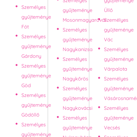
Személyes
gyűjteménye
Személyes
gyűjteménye
Üllő
gyűjteménye
Mosonmagyaróvár
Személyes
Fót
Személyes
gyűjteménye
Személyes
gyűjteménye
Vác
gyűjteménye
Nagykanizsa
Személyes
Gárdony
Személyes
gyűjteménye
Személyes
gyűjteménye
Várpalota
gyűjteménye
Nagykőrös
Személyes
Göd
Személyes
gyűjteménye
Személyes
gyűjteménye
Vásárosnamé
gyűjteménye
Nagykovácsi
Személyes
Gödöllő
Személyes
gyűjteménye
Személyes
gyűjteménye
Vecsés
gyűjteménye