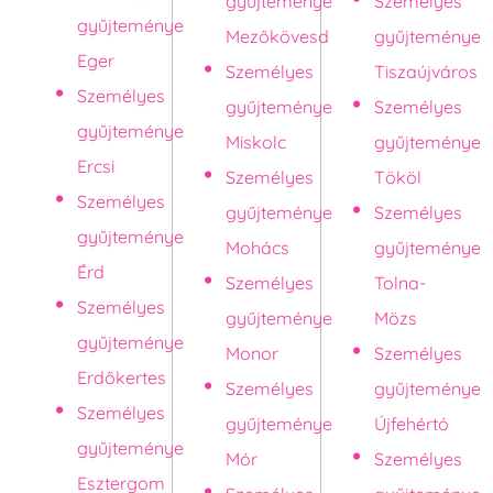
gyűjteménye
Személyes
gyűjteménye
Mezőkövesd
gyűjteménye
Eger
Személyes
Tiszaújváros
Személyes
gyűjteménye
Személyes
gyűjteménye
Miskolc
gyűjteménye
Ercsi
Személyes
Tököl
Személyes
gyűjteménye
Személyes
gyűjteménye
Mohács
gyűjteménye
Érd
Személyes
Tolna-
Személyes
gyűjteménye
Mözs
gyűjteménye
Monor
Személyes
Erdőkertes
Személyes
gyűjteménye
Személyes
gyűjteménye
Újfehértó
gyűjteménye
Mór
Személyes
Esztergom