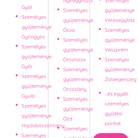
Nyíregyháza
Személyes
Gyál
Személyes
gyűjteménye
Személyes
gyűjteménye
Veresegyház
gyűjteménye
Ócsa
Személyes
Gyöngyös
Személyes
gyűjteménye
Személyes
gyűjteménye
Veszprém
gyűjteménye
Orosháza
Személyes
Győr
Személyes
gyűjteménye
Személyes
gyűjteménye
Zalaegerszeg
gyűjteménye
Oroszlány
...és egyéb
Gyula
Személyes
személyes
Személyes
gyűjteménye
gyűjtési
gyűjteménye
Ózd
pontok
Hajdúböszörmény
Személyes
Személyes