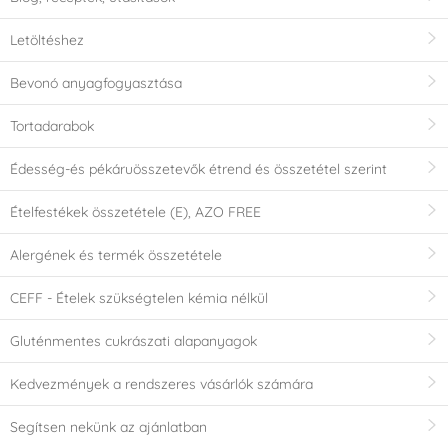
Letöltéshez
Bevonó anyagfogyasztása
Tortadarabok
Édesség-és pékáruösszetevők étrend és összetétel szerint
Ételfestékek összetétele (E), AZO FREE
Alergének és termék összetétele
CEFF - Ételek szükségtelen kémia nélkül
Gluténmentes cukrászati alapanyagok
Kedvezmények a rendszeres vásárlók számára
Segítsen nekünk az ajánlatban