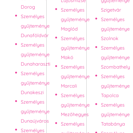
Lajosmizse
gyűjteménye
Dorog
Személyes
Szigetvár
Személyes
gyűjteménye
Személyes
gyűjteménye
Maglód
gyűjteménye
Dunaföldvár
Személyes
Szolnok
Személyes
gyűjteménye
Személyes
gyűjteménye
Makó
gyűjteménye
Dunaharaszti
Személyes
Szombathely
Személyes
gyűjteménye
Személyes
gyűjteménye
Marcali
gyűjteménye
Dunakeszi
Személyes
Tapolca
Személyes
gyűjteménye
Személyes
gyűjteménye
Mezőhegyes
gyűjteménye
Dunaújváros
Személyes
Tatabánya
Személyes