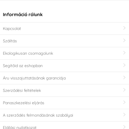
Információ rólunk
Kapcsolat
Szálítás
Ekologikusan csomagolunk
Segítőid az eshopban
Áru visszajuttatásának garanciája
Szerződési feltételek
Panaszkezelési eljárás
A szerződés felmondásának szabályai
Elállási nyilatkozat