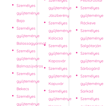
Személyes
Pilisvörösvár
Személyes
gyűjteménye
Személyes
gyűjteménye
Jászberény
gyűjteménye
Baja
Személyes
Ráckeve
Személyes
gyűjteménye
Személyes
gyűjteménye
Kalocsa
gyűjteménye
Balassagyarmat
Személyes
Salgótarján
Személyes
gyűjteménye
Személyes
gyűjteménye
Kaposvár
gyűjteménye
Balmazújváros
Személyes
Sárbogárd
Személyes
gyűjteménye
Személyes
gyűjteménye
Kapuvár
gyűjteménye
Bekecs
Személyes
Sarkad
Személyes
gyűjteménye
Személyes
gyűjteménye