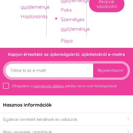
gyűjteménye
Akarok
vásárolni
gyűjteménye
Paks
Hajdúnánás
Személyes
gyűjteménye
Kapjon értesítést az újdonságokról, ajánlatokról e-mailre
Bejelentkezni
Elfogadom a
személyes adatok
, például az e-mail feldolgozását
Hasznos információk
Gyakran ismételt kérdések és válaszok
Blog, receptek, utasítások