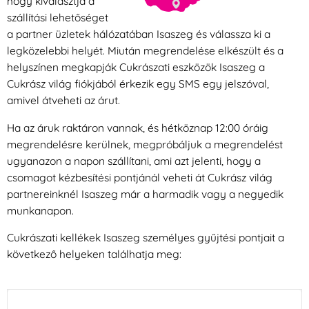
hogy kiválasztja a
szállítási lehetőséget
a partner üzletek hálózatában Isaszeg és válassza ki a
legközelebbi helyét. Miután megrendelése elkészült és a
helyszínen megkapják Cukrászati eszközök Isaszeg a
Cukrász világ fiókjából érkezik egy SMS egy jelszóval,
amivel átveheti az árut.
Ha az áruk raktáron vannak, és hétköznap 12:00 óráig
megrendelésre kerülnek, megpróbáljuk a megrendelést
ugyanazon a napon szállítani, ami azt jelenti, hogy a
csomagot kézbesítési pontjánál veheti át Cukrász világ
partnereinknél Isaszeg már a harmadik vagy a negyedik
munkanapon.
Cukrászati kellékek Isaszeg személyes gyűjtési pontjait a
következő helyeken találhatja meg: