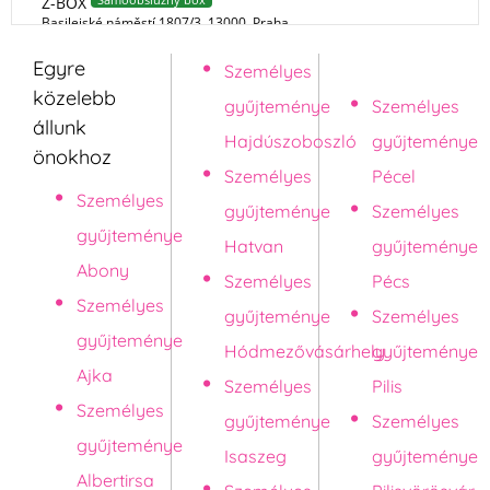
Egyre
Személyes
Pápa
közelebb
gyűjteménye
Személyes
állunk
Hajdúszoboszló
gyűjteménye
önokhoz
Személyes
Pécel
Személyes
gyűjteménye
Személyes
gyűjteménye
Hatvan
gyűjteménye
Abony
Személyes
Pécs
Személyes
gyűjteménye
Személyes
gyűjteménye
Hódmezővásárhely
gyűjteménye
Ajka
Személyes
Pilis
Személyes
gyűjteménye
Személyes
gyűjteménye
Isaszeg
gyűjteménye
Albertirsa