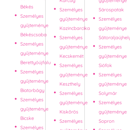
Karcag
gyűjteménye
Békés
Személyes
Sárospatak
Személyes
gyűjteménye
Személyes
gyűjteménye
Kazincbarcika
gyűjteménye
Békéscsaba
Személyes
Sátoraljaújhel
Személyes
gyűjteménye
Személyes
gyűjteménye
Kecskemét
gyűjteménye
Berettyóújfalu
Személyes
Siófok
Személyes
gyűjteménye
Személyes
gyűjteménye
Keszthely
gyűjteménye
Biatorbágy
Személyes
Solymár
Személyes
gyűjteménye
Személyes
gyűjteménye
Kiskőrös
gyűjteménye
Bicske
Személyes
Sopron
Személyes