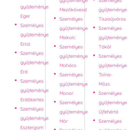
gyűjteménye
Személyes
gyűjteménye
Mezőkövesd
gyűjteménye
Eger
Személyes
Tiszaújváros
Személyes
gyűjteménye
Személyes
gyűjteménye
Miskolc
gyűjteménye
Ercsi
Személyes
Tököl
Személyes
gyűjteménye
Személyes
gyűjteménye
Mohács
gyűjteménye
Érd
Személyes
Tolna-
Személyes
gyűjteménye
Mözs
gyűjteménye
Monor
Személyes
Erdőkertes
Személyes
gyűjteménye
Személyes
gyűjteménye
Újfehértó
gyűjteménye
Mór
Személyes
Esztergom