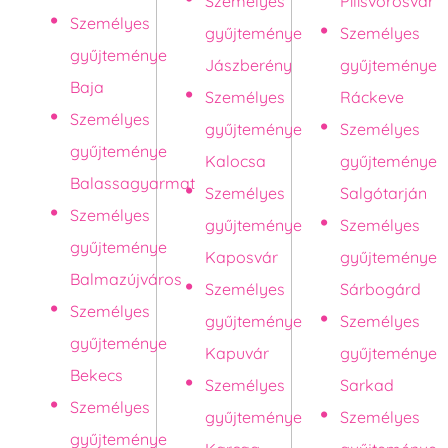
Személyes
Pilisvörösvár
Személyes
gyűjteménye
Személyes
gyűjteménye
Jászberény
gyűjteménye
Baja
Személyes
Ráckeve
Személyes
gyűjteménye
Személyes
gyűjteménye
Kalocsa
gyűjteménye
Balassagyarmat
Személyes
Salgótarján
Személyes
gyűjteménye
Személyes
gyűjteménye
Kaposvár
gyűjteménye
Balmazújváros
Személyes
Sárbogárd
Személyes
gyűjteménye
Személyes
gyűjteménye
Kapuvár
gyűjteménye
Bekecs
Személyes
Sarkad
Személyes
gyűjteménye
Személyes
gyűjteménye