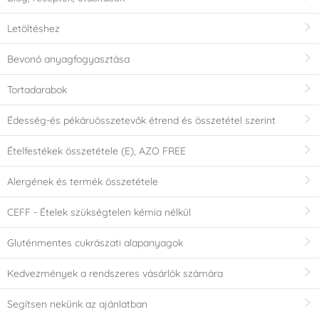
Letöltéshez
Bevonó anyagfogyasztása
Tortadarabok
Édesség-és pékáruösszetevők étrend és összetétel szerint
Ételfestékek összetétele (E), AZO FREE
Alergének és termék összetétele
CEFF - Ételek szükségtelen kémia nélkül
Gluténmentes cukrászati alapanyagok
Kedvezmények a rendszeres vásárlók számára
Segítsen nekünk az ajánlatban