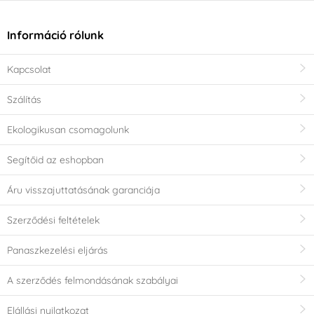
Információ rólunk
Kapcsolat
Szálítás
Ekologikusan csomagolunk
Segítőid az eshopban
Áru visszajuttatásának garanciája
Szerződési feltételek
Panaszkezelési eljárás
A szerződés felmondásának szabályai
Elállási nyilatkozat