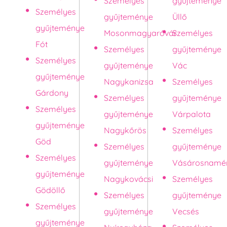
Személyes
gyűjteménye
Személyes
gyűjteménye
Üllő
gyűjteménye
Mosonmagyaróvár
Személyes
Fót
Személyes
gyűjteménye
Személyes
gyűjteménye
Vác
gyűjteménye
Nagykanizsa
Személyes
Gárdony
Személyes
gyűjteménye
Személyes
gyűjteménye
Várpalota
gyűjteménye
Nagykőrös
Személyes
Göd
Személyes
gyűjteménye
Személyes
gyűjteménye
Vásárosnamé
gyűjteménye
Nagykovácsi
Személyes
Gödöllő
Személyes
gyűjteménye
Személyes
gyűjteménye
Vecsés
gyűjteménye