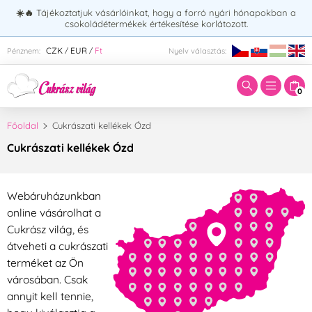
☀️🔥
Tájékoztatjuk vásárlóinkat, hogy a forró nyári hónapokban a
csokoládétermékek értékesítése korlátozott.
Adja meg a keresett kifejezést:
CZK
EUR
Ft
Pénznem:
Nyelv választás:
/
/
0
Főoldal
Cukrászati kellékek Ózd
Cukrászati kellékek Ózd
Webáruházunkban
online vásárolhat a
Cukrász világ, és
átveheti a cukrászati
terméket az Ön
városában. Csak
annyit kell tennie,