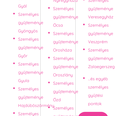
Nyíregyháza
Személyes
Gyál
Személyes
gyűjteménye
Személyes
gyűjteménye
Veresegyház
gyűjteménye
Ócsa
Személyes
Gyöngyös
Személyes
gyűjteménye
Személyes
gyűjteménye
Veszprém
gyűjteménye
Orosháza
Személyes
Győr
Személyes
gyűjteménye
Személyes
gyűjteménye
Zalaegerszeg
gyűjteménye
Oroszlány
...és egyéb
Gyula
Személyes
személyes
Személyes
gyűjteménye
gyűjtési
gyűjteménye
Ózd
pontok
Hajdúböszörmény
Személyes
Személyes