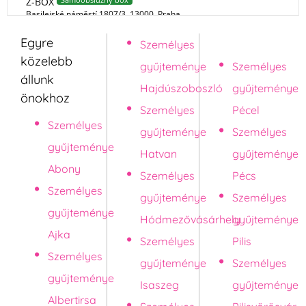
Egyre
Személyes
Pápa
közelebb
gyűjteménye
Személyes
állunk
Hajdúszoboszló
gyűjteménye
önokhoz
Személyes
Pécel
Személyes
gyűjteménye
Személyes
gyűjteménye
Hatvan
gyűjteménye
Abony
Személyes
Pécs
Személyes
gyűjteménye
Személyes
gyűjteménye
Hódmezővásárhely
gyűjteménye
Ajka
Személyes
Pilis
Személyes
gyűjteménye
Személyes
gyűjteménye
Isaszeg
gyűjteménye
Albertirsa