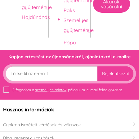
gyűjteménye
Akarok
vásárolni
gyűjteménye
Paks
Hajdúnánás
Személyes
gyűjteménye
Kapjon értesítést az újdonságokról, ajánlatokról e-mailre
Bejelentkezni
Elfogadom a
személyes adatok
, például az e-mail feldolgozását
Hasznos információk
Gyakran ismételt kérdések és válaszok
Blog, receptek, utasítások