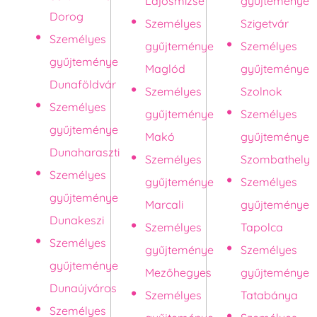
Lajosmizse
gyűjteménye
Dorog
Személyes
Szigetvár
Személyes
gyűjteménye
Személyes
gyűjteménye
Maglód
gyűjteménye
Dunaföldvár
Személyes
Szolnok
Személyes
gyűjteménye
Személyes
gyűjteménye
Makó
gyűjteménye
Dunaharaszti
Személyes
Szombathely
Személyes
gyűjteménye
Személyes
gyűjteménye
Marcali
gyűjteménye
Dunakeszi
Személyes
Tapolca
Személyes
gyűjteménye
Személyes
gyűjteménye
Mezőhegyes
gyűjteménye
Dunaújváros
Személyes
Tatabánya
Személyes