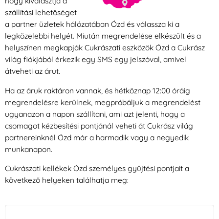
hogy kiválasztja a
szállítási lehetőséget
a partner üzletek hálózatában Ózd és válassza ki a
legközelebbi helyét. Miután megrendelése elkészült és a
helyszínen megkapják Cukrászati eszközök Ózd a Cukrász
világ fiókjából érkezik egy SMS egy jelszóval, amivel
átveheti az árut.
Ha az áruk raktáron vannak, és hétköznap 12:00 óráig
megrendelésre kerülnek, megpróbáljuk a megrendelést
ugyanazon a napon szállítani, ami azt jelenti, hogy a
csomagot kézbesítési pontjánál veheti át Cukrász világ
partnereinknél Ózd már a harmadik vagy a negyedik
munkanapon.
Cukrászati kellékek Ózd személyes gyűjtési pontjait a
következő helyeken találhatja meg: