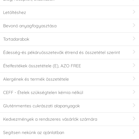
Letöltéshez
Bevonó anyagfogyasztása
Tortadarabok
Édesség-és pékáruösszetevők étrend és összetétel szerint
Ételfestékek összetétele (E), AZO FREE
Alergének és termék összetétele
CEFF - Ételek szükségtelen kémia nélkül
Gluténmentes cukrászati alapanyagok
Kedvezmények a rendszeres vásárlók számára
Segítsen nekünk az ajánlatban