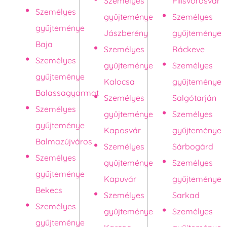
Személyes
Pilisvörösvár
Személyes
gyűjteménye
Személyes
gyűjteménye
Jászberény
gyűjteménye
Baja
Személyes
Ráckeve
Személyes
gyűjteménye
Személyes
gyűjteménye
Kalocsa
gyűjteménye
Balassagyarmat
Személyes
Salgótarján
Személyes
gyűjteménye
Személyes
gyűjteménye
Kaposvár
gyűjteménye
Balmazújváros
Személyes
Sárbogárd
Személyes
gyűjteménye
Személyes
gyűjteménye
Kapuvár
gyűjteménye
Bekecs
Személyes
Sarkad
Személyes
gyűjteménye
Személyes
gyűjteménye