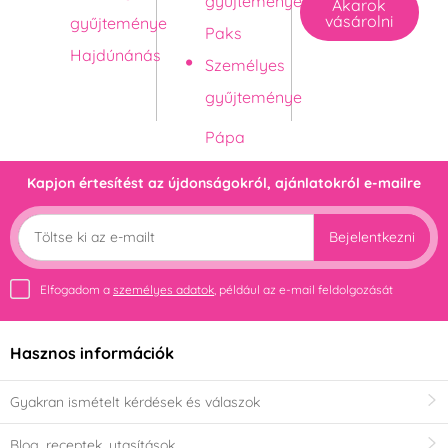
gyűjteménye
Akarok
vásárolni
gyűjteménye
Paks
Hajdúnánás
Személyes
gyűjteménye
Kapjon értesítést az újdonságokról, ajánlatokról e-mailre
Bejelentkezni
Elfogadom a
személyes adatok
, például az e-mail feldolgozását
Hasznos információk
Gyakran ismételt kérdések és válaszok
Blog, receptek, utasítások