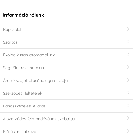
Információ rólunk
Kapcsolat
Szálítás
Ekologikusan csomagolunk
Segítőid az eshopban
Áru visszajuttatásának garanciája
Szerződési feltételek
Panaszkezelési eljárás
A szerződés felmondásának szabályai
Elállási nyilatkozat