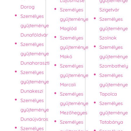
Lajosmizse
gyűjteménye
Dorog
Személyes
Szigetvár
Személyes
gyűjteménye
Személyes
gyűjteménye
Maglód
gyűjteménye
Dunaföldvár
Személyes
Szolnok
Személyes
gyűjteménye
Személyes
gyűjteménye
Makó
gyűjteménye
Dunaharaszti
Személyes
Szombathely
Személyes
gyűjteménye
Személyes
gyűjteménye
Marcali
gyűjteménye
Dunakeszi
Személyes
Tapolca
Személyes
gyűjteménye
Személyes
gyűjteménye
Mezőhegyes
gyűjteménye
Dunaújváros
Személyes
Tatabánya
Személyes