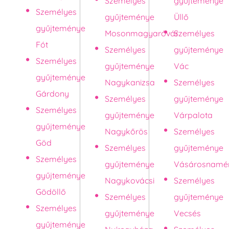
Személyes
gyűjteménye
Személyes
gyűjteménye
Üllő
gyűjteménye
Mosonmagyaróvár
Személyes
Fót
Személyes
gyűjteménye
Személyes
gyűjteménye
Vác
gyűjteménye
Nagykanizsa
Személyes
Gárdony
Személyes
gyűjteménye
Személyes
gyűjteménye
Várpalota
gyűjteménye
Nagykőrös
Személyes
Göd
Személyes
gyűjteménye
Személyes
gyűjteménye
Vásárosnamé
gyűjteménye
Nagykovácsi
Személyes
Gödöllő
Személyes
gyűjteménye
Személyes
gyűjteménye
Vecsés
gyűjteménye