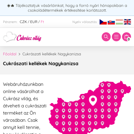
☀️🔥
Tájékoztatjuk vásárlóinkat, hogy a forró nyári hónapokban a
csokoládétermékek értékesítése korlátozott.
Adja meg a keresett kifejezést:
CZK
EUR
Ft
Pénznem:
Nyelv választás:
/
/
0
Főoldal
Cukrászati kellékek Nagykanizsa
Cukrászati kellékek Nagykanizsa
Webáruházunkban
online vásárolhat a
Cukrász világ, és
átveheti a cukrászati
terméket az Ön
városában. Csak
annyit kell tennie,