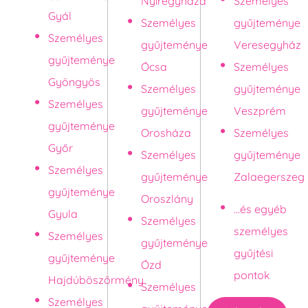
Nyíregyháza
Személyes
Gyál
Személyes
gyűjteménye
Személyes
gyűjteménye
Veresegyház
gyűjteménye
Ócsa
Személyes
Gyöngyös
Személyes
gyűjteménye
Személyes
gyűjteménye
Veszprém
gyűjteménye
Orosháza
Személyes
Győr
Személyes
gyűjteménye
Személyes
gyűjteménye
Zalaegerszeg
gyűjteménye
Oroszlány
...és egyéb
Gyula
Személyes
személyes
Személyes
gyűjteménye
gyűjtési
gyűjteménye
Ózd
pontok
Hajdúböszörmény
Személyes
Személyes