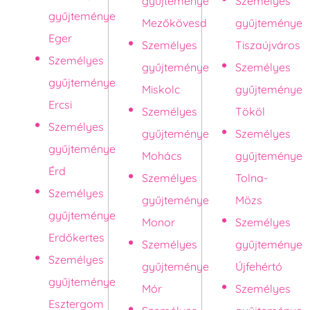
gyűjteménye
Személyes
gyűjteménye
Mezőkövesd
gyűjteménye
Eger
Személyes
Tiszaújváros
Személyes
gyűjteménye
Személyes
gyűjteménye
Miskolc
gyűjteménye
Ercsi
Személyes
Tököl
Személyes
gyűjteménye
Személyes
gyűjteménye
Mohács
gyűjteménye
Érd
Személyes
Tolna-
Személyes
gyűjteménye
Mözs
gyűjteménye
Monor
Személyes
Erdőkertes
Személyes
gyűjteménye
Személyes
gyűjteménye
Újfehértó
gyűjteménye
Mór
Személyes
Esztergom