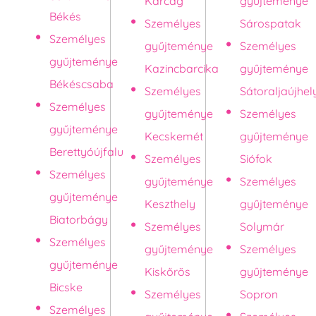
Karcag
gyűjteménye
Békés
Személyes
Sárospatak
Személyes
gyűjteménye
Személyes
gyűjteménye
Kazincbarcika
gyűjteménye
Békéscsaba
Személyes
Sátoraljaújhel
Személyes
gyűjteménye
Személyes
gyűjteménye
Kecskemét
gyűjteménye
Berettyóújfalu
Személyes
Siófok
Személyes
gyűjteménye
Személyes
gyűjteménye
Keszthely
gyűjteménye
Biatorbágy
Személyes
Solymár
Személyes
gyűjteménye
Személyes
gyűjteménye
Kiskőrös
gyűjteménye
Bicske
Személyes
Sopron
Személyes