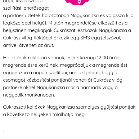
hogy kiválasztja a
szállítási lehetőséget
a partner üzletek hálózatában Nagykanizsa és válassza ki a
legközelebbi helyét. Miután megrendelése elkészült és a
helyszínen megkapják Cukrászati eszközök Nagykanizsa a
Cukrász világ fiókjából érkezik egy SMS egy jelszóval,
amivel átveheti az árut.
Ha az áruk raktáron vannak, és hétköznap 12:00 óráig
megrendelésre kerülnek, megpróbáljuk a megrendelést
ugyanazon a napon szállítani, ami azt jelenti, hogy a
csomagot kézbesítési pontjánál veheti át Cukrász világ
partnereinknél Nagykanizsa már a harmadik vagy a
negyedik munkanapon.
Cukrászati kellékek Nagykanizsa személyes gyűjtési pontjait
a következő helyeken találhatja meg: