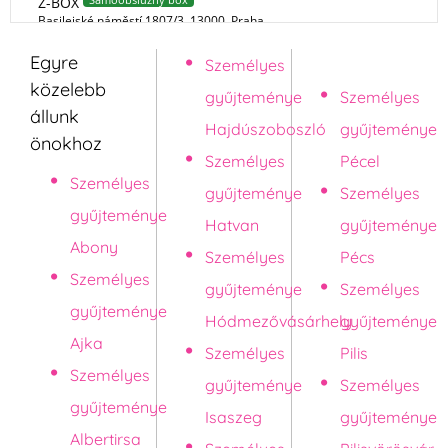
Egyre
Személyes
Pápa
közelebb
gyűjteménye
Személyes
állunk
Hajdúszoboszló
gyűjteménye
önokhoz
Személyes
Pécel
Személyes
gyűjteménye
Személyes
gyűjteménye
Hatvan
gyűjteménye
Abony
Személyes
Pécs
Személyes
gyűjteménye
Személyes
gyűjteménye
Hódmezővásárhely
gyűjteménye
Ajka
Személyes
Pilis
Személyes
gyűjteménye
Személyes
gyűjteménye
Isaszeg
gyűjteménye
Albertirsa