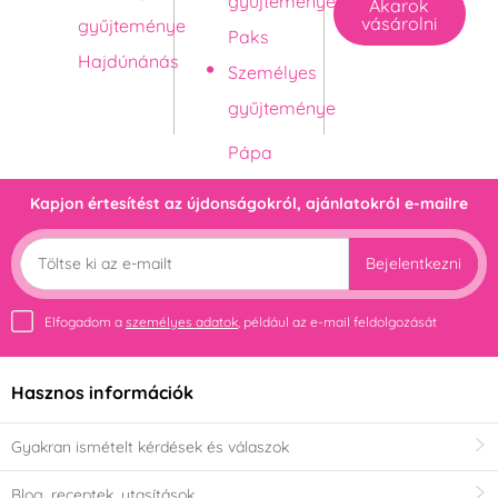
gyűjteménye
Akarok
vásárolni
gyűjteménye
Paks
Hajdúnánás
Személyes
gyűjteménye
Kapjon értesítést az újdonságokról, ajánlatokról e-mailre
Bejelentkezni
Elfogadom a
személyes adatok
, például az e-mail feldolgozását
Hasznos információk
Gyakran ismételt kérdések és válaszok
Blog, receptek, utasítások