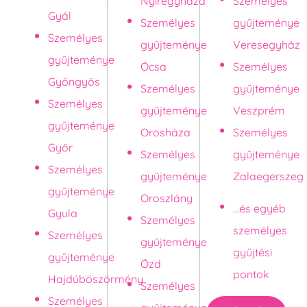
Nyíregyháza
Személyes
Gyál
Személyes
gyűjteménye
Személyes
gyűjteménye
Veresegyház
gyűjteménye
Ócsa
Személyes
Gyöngyös
Személyes
gyűjteménye
Személyes
gyűjteménye
Veszprém
gyűjteménye
Orosháza
Személyes
Győr
Személyes
gyűjteménye
Személyes
gyűjteménye
Zalaegerszeg
gyűjteménye
Oroszlány
...és egyéb
Gyula
Személyes
személyes
Személyes
gyűjteménye
gyűjtési
gyűjteménye
Ózd
pontok
Hajdúböszörmény
Személyes
Személyes