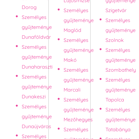
Lajosmizse
gyűjteménye
Dorog
Személyes
Szigetvár
Személyes
gyűjteménye
Személyes
gyűjteménye
Maglód
gyűjteménye
Dunaföldvár
Személyes
Szolnok
Személyes
gyűjteménye
Személyes
gyűjteménye
Makó
gyűjteménye
Dunaharaszti
Személyes
Szombathely
Személyes
gyűjteménye
Személyes
gyűjteménye
Marcali
gyűjteménye
Dunakeszi
Személyes
Tapolca
Személyes
gyűjteménye
Személyes
gyűjteménye
Mezőhegyes
gyűjteménye
Dunaújváros
Személyes
Tatabánya
Személyes