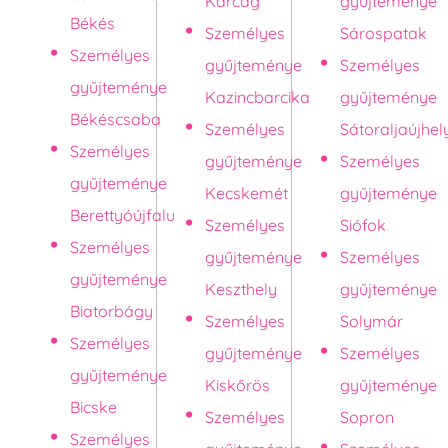
Karcag
gyűjteménye
Békés
Személyes
Sárospatak
Személyes
gyűjteménye
Személyes
gyűjteménye
Kazincbarcika
gyűjteménye
Békéscsaba
Személyes
Sátoraljaújhel
Személyes
gyűjteménye
Személyes
gyűjteménye
Kecskemét
gyűjteménye
Berettyóújfalu
Személyes
Siófok
Személyes
gyűjteménye
Személyes
gyűjteménye
Keszthely
gyűjteménye
Biatorbágy
Személyes
Solymár
Személyes
gyűjteménye
Személyes
gyűjteménye
Kiskőrös
gyűjteménye
Bicske
Személyes
Sopron
Személyes