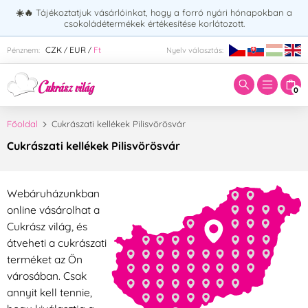
☀️🔥
Tájékoztatjuk vásárlóinkat, hogy a forró nyári hónapokban a
csokoládétermékek értékesítése korlátozott.
Adja meg a keresett kifejezést:
CZK
EUR
Ft
Pénznem:
Nyelv választás:
/
/
0
Főoldal
Cukrászati kellékek Pilisvörösvár
Cukrászati kellékek Pilisvörösvár
Webáruházunkban
online vásárolhat a
Cukrász világ, és
átveheti a cukrászati
terméket az Ön
városában. Csak
annyit kell tennie,