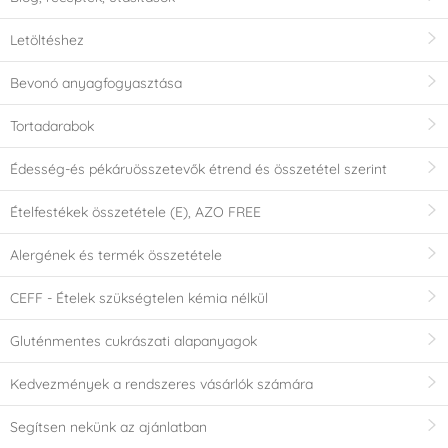
Letöltéshez
Bevonó anyagfogyasztása
Tortadarabok
Édesség-és pékáruösszetevők étrend és összetétel szerint
Ételfestékek összetétele (E), AZO FREE
Alergének és termék összetétele
CEFF - Ételek szükségtelen kémia nélkül
Gluténmentes cukrászati alapanyagok
Kedvezmények a rendszeres vásárlók számára
Segítsen nekünk az ajánlatban