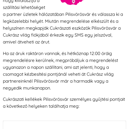
hogy kiválasztja a
szállítási lehetőséget
a partner üzletek hálózatában Pilisvörösvár és válassza ki a
legközelebbi helyét. Miután megrendelése elkészült és a
helyszínen megkapják Cukrászati eszközök Pilisvörösvár a
Cukrász világ fiókjából érkezik egy SMS egy jelszóval,
amivel átveheti az árut.
Ha az áruk raktáron vannak, és hétköznap 12:00 óráig
megrendelésre kerülnek, megpróbáljuk a megrendelést
ugyanazon a napon szállítani, ami azt jelenti, hogy a
csomagot kézbesítési pontjánál veheti át Cukrász világ
partnereinknél Pilisvörösvár már a harmadik vagy a
negyedik munkanapon.
Cukrászati kellékek Pilisvörösvár személyes gyűjtési pontjait
a következő helyeken találhatja meg: