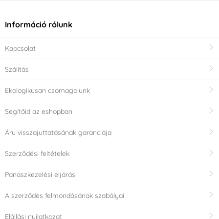
Információ rólunk
Kapcsolat
Szálítás
Ekologikusan csomagolunk
Segítőid az eshopban
Áru visszajuttatásának garanciája
Szerződési feltételek
Panaszkezelési eljárás
A szerződés felmondásának szabályai
Elállási nyilatkozat