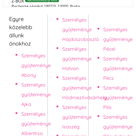
Egyre
Személyes
Pápa
közelebb
gyűjteménye
Személyes
állunk
Hajdúszoboszló
gyűjteménye
önokhoz
Személyes
Pécel
Személyes
gyűjteménye
Személyes
gyűjteménye
Hatvan
gyűjteménye
Abony
Személyes
Pécs
Személyes
gyűjteménye
Személyes
gyűjteménye
Hódmezővásárhely
gyűjteménye
Ajka
Személyes
Pilis
Személyes
gyűjteménye
Személyes
gyűjteménye
Isaszeg
gyűjteménye
Albertirsa