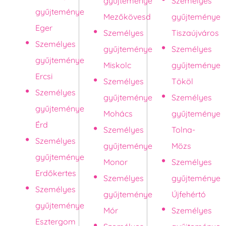
gyűjteménye
Személyes
gyűjteménye
Mezőkövesd
gyűjteménye
Eger
Személyes
Tiszaújváros
Személyes
gyűjteménye
Személyes
gyűjteménye
Miskolc
gyűjteménye
Ercsi
Személyes
Tököl
Személyes
gyűjteménye
Személyes
gyűjteménye
Mohács
gyűjteménye
Érd
Személyes
Tolna-
Személyes
gyűjteménye
Mözs
gyűjteménye
Monor
Személyes
Erdőkertes
Személyes
gyűjteménye
Személyes
gyűjteménye
Újfehértó
gyűjteménye
Mór
Személyes
Esztergom