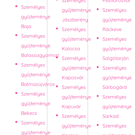
Személyes
Pilisvörösvár
Személyes
gyűjteménye
Személyes
gyűjteménye
Jászberény
gyűjteménye
Baja
Személyes
Ráckeve
Személyes
gyűjteménye
Személyes
gyűjteménye
Kalocsa
gyűjteménye
Balassagyarmat
Személyes
Salgótarján
Személyes
gyűjteménye
Személyes
gyűjteménye
Kaposvár
gyűjteménye
Balmazújváros
Személyes
Sárbogárd
Személyes
gyűjteménye
Személyes
gyűjteménye
Kapuvár
gyűjteménye
Bekecs
Személyes
Sarkad
Személyes
gyűjteménye
Személyes
gyűjteménye