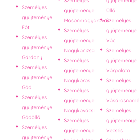
Személyes
gyűjteménye
Személyes
gyűjteménye
Üllő
gyűjteménye
Mosonmagyaróvár
Személyes
Fót
Személyes
gyűjteménye
Személyes
gyűjteménye
Vác
gyűjteménye
Nagykanizsa
Személyes
Gárdony
Személyes
gyűjteménye
Személyes
gyűjteménye
Várpalota
gyűjteménye
Nagykőrös
Személyes
Göd
Személyes
gyűjteménye
Személyes
gyűjteménye
Vásárosnamé
gyűjteménye
Nagykovácsi
Személyes
Gödöllő
Személyes
gyűjteménye
Személyes
gyűjteménye
Vecsés
gyűjteménye