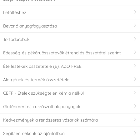
Letöltéshez
Bevonó anyagfogyasztása
Tortadarabok
Édesség-és pékáruösszetevők étrend és összetétel szerint
Ételfestékek összetétele (E), AZO FREE
Alergének és termék összetétele
CEFF - Ételek szükségtelen kémia nélkül
Gluténmentes cukrászati alapanyagok
Kedvezmények a rendszeres vásárlók számára
Segítsen nekünk az ajánlatban