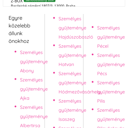
Egyre
Személyes
Pápa
közelebb
gyűjteménye
Személyes
állunk
Hajdúszoboszló
gyűjteménye
önokhoz
Személyes
Pécel
Személyes
gyűjteménye
Személyes
gyűjteménye
Hatvan
gyűjteménye
Abony
Személyes
Pécs
Személyes
gyűjteménye
Személyes
gyűjteménye
Hódmezővásárhely
gyűjteménye
Ajka
Személyes
Pilis
Személyes
gyűjteménye
Személyes
gyűjteménye
Isaszeg
gyűjteménye
Albertirsa