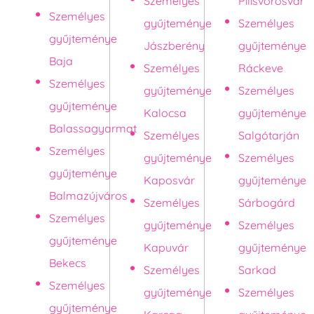
Személyes
Pilisvörösvár
Személyes
gyűjteménye
Személyes
gyűjteménye
Jászberény
gyűjteménye
Baja
Személyes
Ráckeve
Személyes
gyűjteménye
Személyes
gyűjteménye
Kalocsa
gyűjteménye
Balassagyarmat
Személyes
Salgótarján
Személyes
gyűjteménye
Személyes
gyűjteménye
Kaposvár
gyűjteménye
Balmazújváros
Személyes
Sárbogárd
Személyes
gyűjteménye
Személyes
gyűjteménye
Kapuvár
gyűjteménye
Bekecs
Személyes
Sarkad
Személyes
gyűjteménye
Személyes
gyűjteménye