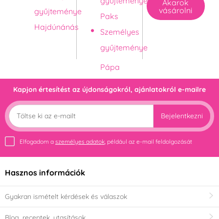
gyűjteménye
Akarok
vásárolni
gyűjteménye
Paks
Hajdúnánás
Személyes
gyűjteménye
Kapjon értesítést az újdonságokról, ajánlatokról e-mailre
Bejelentkezni
Elfogadom a
személyes adatok
, például az e-mail feldolgozását
Hasznos információk
Gyakran ismételt kérdések és válaszok
Blog, receptek, utasítások