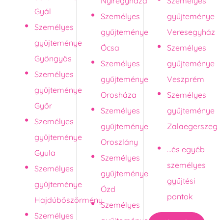
Nyíregyháza
Személyes
Gyál
Személyes
gyűjteménye
Személyes
gyűjteménye
Veresegyház
gyűjteménye
Ócsa
Személyes
Gyöngyös
Személyes
gyűjteménye
Személyes
gyűjteménye
Veszprém
gyűjteménye
Orosháza
Személyes
Győr
Személyes
gyűjteménye
Személyes
gyűjteménye
Zalaegerszeg
gyűjteménye
Oroszlány
...és egyéb
Gyula
Személyes
személyes
Személyes
gyűjteménye
gyűjtési
gyűjteménye
Ózd
pontok
Hajdúböszörmény
Személyes
Személyes