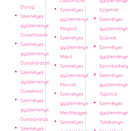
Lajosmizse
gyűjteménye
Dorog
Személyes
Szigetvár
Személyes
gyűjteménye
Személyes
gyűjteménye
Maglód
gyűjteménye
Dunaföldvár
Személyes
Szolnok
Személyes
gyűjteménye
Személyes
gyűjteménye
Makó
gyűjteménye
Dunaharaszti
Személyes
Szombathely
Személyes
gyűjteménye
Személyes
gyűjteménye
Marcali
gyűjteménye
Dunakeszi
Személyes
Tapolca
Személyes
gyűjteménye
Személyes
gyűjteménye
Mezőhegyes
gyűjteménye
Dunaújváros
Személyes
Tatabánya
Személyes