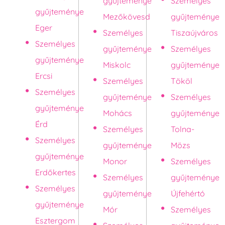
gyűjteménye
Személyes
gyűjteménye
Mezőkövesd
gyűjteménye
Eger
Személyes
Tiszaújváros
Személyes
gyűjteménye
Személyes
gyűjteménye
Miskolc
gyűjteménye
Ercsi
Személyes
Tököl
Személyes
gyűjteménye
Személyes
gyűjteménye
Mohács
gyűjteménye
Érd
Személyes
Tolna-
Személyes
gyűjteménye
Mözs
gyűjteménye
Monor
Személyes
Erdőkertes
Személyes
gyűjteménye
Személyes
gyűjteménye
Újfehértó
gyűjteménye
Mór
Személyes
Esztergom