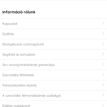
Információ rólunk
Kapcsolat
Szálítás
Ekologikusan csomagolunk
Segítőid az eshopban
Áru visszajuttatásának garanciája
Szerződési feltételek
Panaszkezelési eljárás
A szerződés felmondásának szabályai
Elállási nyilatkozat