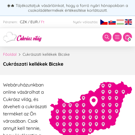
☀️🔥
Tájékoztatjuk vásárlóinkat, hogy a forró nyári hónapokban a
csokoládétermékek értékesítése korlátozott.
Adja meg a keresett kifejezést:
CZK
EUR
Ft
Pénznem:
Nyelv választás:
/
/
0
Főoldal
Cukrászati kellékek Bicske
Cukrászati kellékek Bicske
Webáruházunkban
online vásárolhat a
Cukrász világ, és
átveheti a cukrászati
terméket az Ön
városában. Csak
annyit kell tennie,