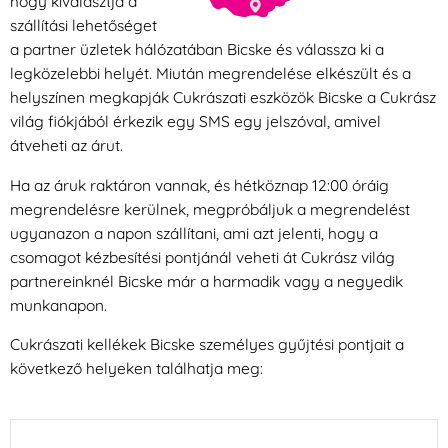
hogy kiválasztja a
szállítási lehetőséget
a partner üzletek hálózatában Bicske és válassza ki a
legközelebbi helyét. Miután megrendelése elkészült és a
helyszínen megkapják Cukrászati eszközök Bicske a Cukrász
világ fiókjából érkezik egy SMS egy jelszóval, amivel
átveheti az árut.
Ha az áruk raktáron vannak, és hétköznap 12:00 óráig
megrendelésre kerülnek, megpróbáljuk a megrendelést
ugyanazon a napon szállítani, ami azt jelenti, hogy a
csomagot kézbesítési pontjánál veheti át Cukrász világ
partnereinknél Bicske már a harmadik vagy a negyedik
munkanapon.
Cukrászati kellékek Bicske személyes gyűjtési pontjait a
következő helyeken találhatja meg: