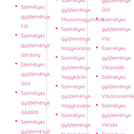
Személyes
gyűjteménye
Személyes
gyűjteménye
Üllő
gyűjteménye
Mosonmagyaróvár
Személyes
Fót
Személyes
gyűjteménye
Személyes
gyűjteménye
Vác
gyűjteménye
Nagykanizsa
Személyes
Gárdony
Személyes
gyűjteménye
Személyes
gyűjteménye
Várpalota
gyűjteménye
Nagykőrös
Személyes
Göd
Személyes
gyűjteménye
Személyes
gyűjteménye
Vásárosnamé
gyűjteménye
Nagykovácsi
Személyes
Gödöllő
Személyes
gyűjteménye
Személyes
gyűjteménye
Vecsés
gyűjteménye