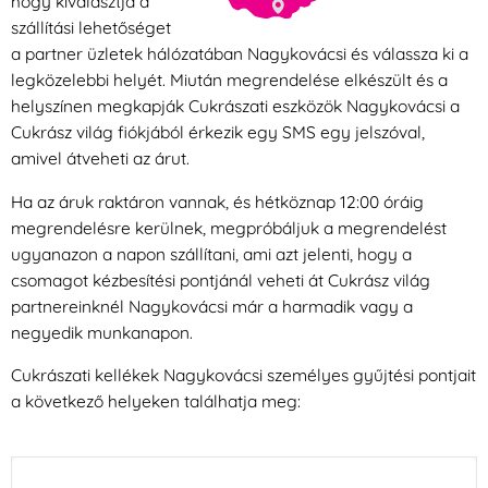
hogy kiválasztja a
szállítási lehetőséget
a partner üzletek hálózatában Nagykovácsi és válassza ki a
legközelebbi helyét. Miután megrendelése elkészült és a
helyszínen megkapják Cukrászati eszközök Nagykovácsi a
Cukrász világ fiókjából érkezik egy SMS egy jelszóval,
amivel átveheti az árut.
Ha az áruk raktáron vannak, és hétköznap 12:00 óráig
megrendelésre kerülnek, megpróbáljuk a megrendelést
ugyanazon a napon szállítani, ami azt jelenti, hogy a
csomagot kézbesítési pontjánál veheti át Cukrász világ
partnereinknél Nagykovácsi már a harmadik vagy a
negyedik munkanapon.
Cukrászati kellékek Nagykovácsi személyes gyűjtési pontjait
a következő helyeken találhatja meg: