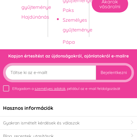
gyűjteménye
Akarok
vásárolni
gyűjteménye
Paks
Hajdúnánás
Személyes
gyűjteménye
Kapjon értesítést az újdonságokról, ajánlatokról e-mailre
Bejelentkezni
Elfogadom a
személyes adatok
, például az e-mail feldolgozását
Hasznos információk
Gyakran ismételt kérdések és válaszok
Blog, receptek, utasítások