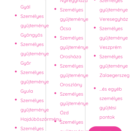
Nyíregyháza
Személyes
Gyál
Személyes
gyűjteménye
Személyes
gyűjteménye
Veresegyház
gyűjteménye
Ócsa
Személyes
Gyöngyös
Személyes
gyűjteménye
Személyes
gyűjteménye
Veszprém
gyűjteménye
Orosháza
Személyes
Győr
Személyes
gyűjteménye
Személyes
gyűjteménye
Zalaegerszeg
gyűjteménye
Oroszlány
...és egyéb
Gyula
Személyes
személyes
Személyes
gyűjteménye
gyűjtési
gyűjteménye
Ózd
pontok
Hajdúböszörmény
Személyes
Személyes