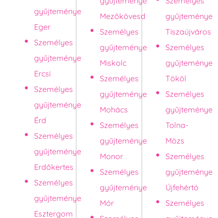
gyűjteménye
Személyes
gyűjteménye
Mezőkövesd
gyűjteménye
Eger
Személyes
Tiszaújváros
Személyes
gyűjteménye
Személyes
gyűjteménye
Miskolc
gyűjteménye
Ercsi
Személyes
Tököl
Személyes
gyűjteménye
Személyes
gyűjteménye
Mohács
gyűjteménye
Érd
Személyes
Tolna-
Személyes
gyűjteménye
Mözs
gyűjteménye
Monor
Személyes
Erdőkertes
Személyes
gyűjteménye
Személyes
gyűjteménye
Újfehértó
gyűjteménye
Mór
Személyes
Esztergom