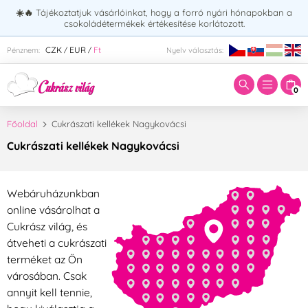
☀️🔥
Tájékoztatjuk vásárlóinkat, hogy a forró nyári hónapokban a
csokoládétermékek értékesítése korlátozott.
Adja meg a keresett kifejezést:
CZK
EUR
Ft
Pénznem:
Nyelv választás:
/
/
0
Főoldal
Cukrászati kellékek Nagykovácsi
Cukrászati kellékek Nagykovácsi
Webáruházunkban
online vásárolhat a
Cukrász világ, és
átveheti a cukrászati
terméket az Ön
városában. Csak
annyit kell tennie,