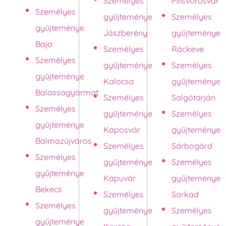
Személyes
Pilisvörösvár
Személyes
gyűjteménye
Személyes
gyűjteménye
Jászberény
gyűjteménye
Baja
Személyes
Ráckeve
Személyes
gyűjteménye
Személyes
gyűjteménye
Kalocsa
gyűjteménye
Balassagyarmat
Személyes
Salgótarján
Személyes
gyűjteménye
Személyes
gyűjteménye
Kaposvár
gyűjteménye
Balmazújváros
Személyes
Sárbogárd
Személyes
gyűjteménye
Személyes
gyűjteménye
Kapuvár
gyűjteménye
Bekecs
Személyes
Sarkad
Személyes
gyűjteménye
Személyes
gyűjteménye