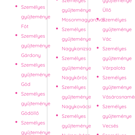
Személyes
gyűjteménye
Személyes
gyűjteménye
Üllő
gyűjteménye
Mosonmagyaróvár
Személyes
Fót
Személyes
gyűjteménye
Személyes
gyűjteménye
Vác
gyűjteménye
Nagykanizsa
Személyes
Gárdony
Személyes
gyűjteménye
Személyes
gyűjteménye
Várpalota
gyűjteménye
Nagykőrös
Személyes
Göd
Személyes
gyűjteménye
Személyes
gyűjteménye
Vásárosnamé
gyűjteménye
Nagykovácsi
Személyes
Gödöllő
Személyes
gyűjteménye
Személyes
gyűjteménye
Vecsés
gyűjteménye