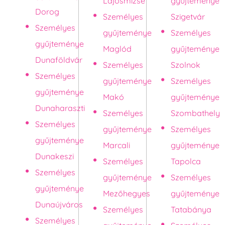
Lajosmizse
gyűjteménye
Dorog
Személyes
Szigetvár
Személyes
gyűjteménye
Személyes
gyűjteménye
Maglód
gyűjteménye
Dunaföldvár
Személyes
Szolnok
Személyes
gyűjteménye
Személyes
gyűjteménye
Makó
gyűjteménye
Dunaharaszti
Személyes
Szombathely
Személyes
gyűjteménye
Személyes
gyűjteménye
Marcali
gyűjteménye
Dunakeszi
Személyes
Tapolca
Személyes
gyűjteménye
Személyes
gyűjteménye
Mezőhegyes
gyűjteménye
Dunaújváros
Személyes
Tatabánya
Személyes