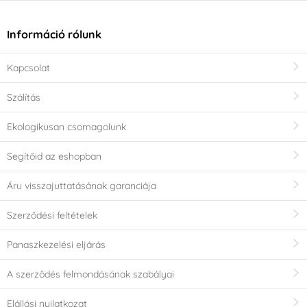
Információ rólunk
Kapcsolat
Szálítás
Ekologikusan csomagolunk
Segítőid az eshopban
Áru visszajuttatásának garanciája
Szerződési feltételek
Panaszkezelési eljárás
A szerződés felmondásának szabályai
Elállási nyilatkozat