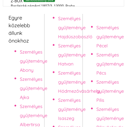
Egyre
Személyes
Pápa
közelebb
gyűjteménye
Személyes
állunk
Hajdúszoboszló
gyűjteménye
önokhoz
Személyes
Pécel
Személyes
gyűjteménye
Személyes
gyűjteménye
Hatvan
gyűjteménye
Abony
Személyes
Pécs
Személyes
gyűjteménye
Személyes
gyűjteménye
Hódmezővásárhely
gyűjteménye
Ajka
Személyes
Pilis
Személyes
gyűjteménye
Személyes
gyűjteménye
Isaszeg
gyűjteménye
Albertirsa