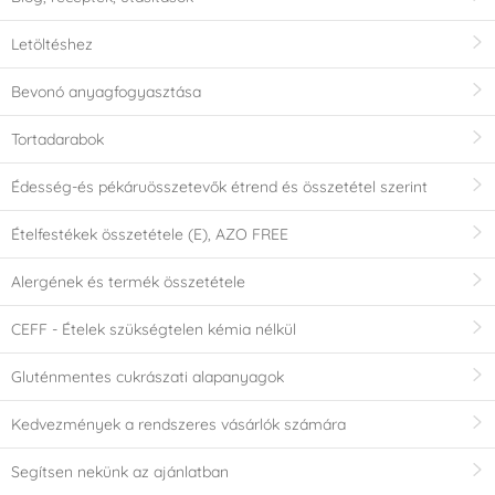
Letöltéshez
Bevonó anyagfogyasztása
Tortadarabok
Édesség-és pékáruösszetevők étrend és összetétel szerint
Ételfestékek összetétele (E), AZO FREE
Alergének és termék összetétele
CEFF - Ételek szükségtelen kémia nélkül
Gluténmentes cukrászati alapanyagok
Kedvezmények a rendszeres vásárlók számára
Segítsen nekünk az ajánlatban