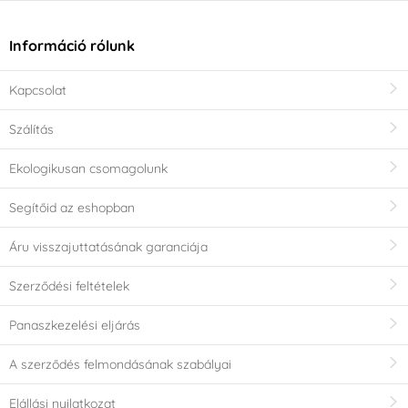
Információ rólunk
Kapcsolat
Szálítás
Ekologikusan csomagolunk
Segítőid az eshopban
Áru visszajuttatásának garanciája
Szerződési feltételek
Panaszkezelési eljárás
A szerződés felmondásának szabályai
Elállási nyilatkozat