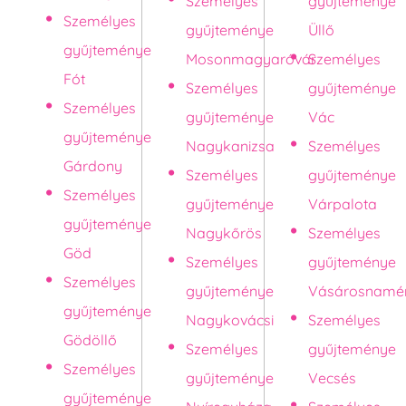
Személyes
gyűjteménye
Személyes
gyűjteménye
Üllő
gyűjteménye
Mosonmagyaróvár
Személyes
Fót
Személyes
gyűjteménye
Személyes
gyűjteménye
Vác
gyűjteménye
Nagykanizsa
Személyes
Gárdony
Személyes
gyűjteménye
Személyes
gyűjteménye
Várpalota
gyűjteménye
Nagykőrös
Személyes
Göd
Személyes
gyűjteménye
Személyes
gyűjteménye
Vásárosnamé
gyűjteménye
Nagykovácsi
Személyes
Gödöllő
Személyes
gyűjteménye
Személyes
gyűjteménye
Vecsés
gyűjteménye