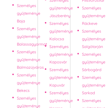
Személyes
Pilisvörösvár
Személyes
gyűjteménye
Személyes
gyűjteménye
Jászberény
gyűjteménye
Baja
Személyes
Ráckeve
Személyes
gyűjteménye
Személyes
gyűjteménye
Kalocsa
gyűjteménye
Balassagyarmat
Személyes
Salgótarján
Személyes
gyűjteménye
Személyes
gyűjteménye
Kaposvár
gyűjteménye
Balmazújváros
Személyes
Sárbogárd
Személyes
gyűjteménye
Személyes
gyűjteménye
Kapuvár
gyűjteménye
Bekecs
Személyes
Sarkad
Személyes
gyűjteménye
Személyes
gyűjteménye