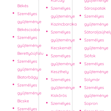
Karcag
gyűjteménye
Békés
Személyes
Sárospatak
Személyes
gyűjteménye
Személyes
gyűjteménye
Kazincbarcika
gyűjteménye
Békéscsaba
Személyes
Sátoraljaújhel
Személyes
gyűjteménye
Személyes
gyűjteménye
Kecskemét
gyűjteménye
Berettyóújfalu
Személyes
Siófok
Személyes
gyűjteménye
Személyes
gyűjteménye
Keszthely
gyűjteménye
Biatorbágy
Személyes
Solymár
Személyes
gyűjteménye
Személyes
gyűjteménye
Kiskőrös
gyűjteménye
Bicske
Személyes
Sopron
Személyes