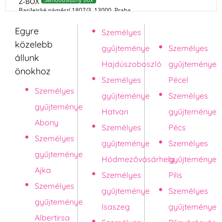
Egyre
Személyes
Pápa
közelebb
gyűjteménye
Személyes
állunk
Hajdúszoboszló
gyűjteménye
önokhoz
Személyes
Pécel
Személyes
gyűjteménye
Személyes
gyűjteménye
Hatvan
gyűjteménye
Abony
Személyes
Pécs
Személyes
gyűjteménye
Személyes
gyűjteménye
Hódmezővásárhely
gyűjteménye
Ajka
Személyes
Pilis
Személyes
gyűjteménye
Személyes
gyűjteménye
Isaszeg
gyűjteménye
Albertirsa