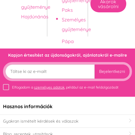
gyűjteménye
Akarok
vásárolni
gyűjteménye
Paks
Hajdúnánás
Személyes
gyűjteménye
Kapjon értesítést az újdonságokról, ajánlatokról e-mailre
Bejelentkezni
Elfogadom a
személyes adatok
, például az e-mail feldolgozását
Hasznos információk
Gyakran ismételt kérdések és válaszok
Blog, receptek, utasítások