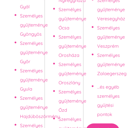
Nyíregyháza
Személyes
Gyál
Személyes
gyűjteménye
Személyes
gyűjteménye
Veresegyház
gyűjteménye
Ócsa
Személyes
Gyöngyös
Személyes
gyűjteménye
Személyes
gyűjteménye
Veszprém
gyűjteménye
Orosháza
Személyes
Győr
Személyes
gyűjteménye
Személyes
gyűjteménye
Zalaegerszeg
gyűjteménye
Oroszlány
...és egyéb
Gyula
Személyes
személyes
Személyes
gyűjteménye
gyűjtési
gyűjteménye
Ózd
pontok
Hajdúböszörmény
Személyes
Személyes