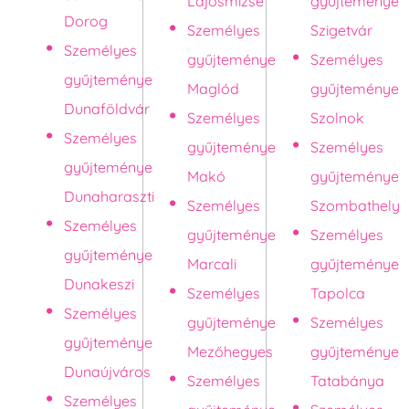
Lajosmizse
gyűjteménye
Dorog
Személyes
Szigetvár
Személyes
gyűjteménye
Személyes
gyűjteménye
Maglód
gyűjteménye
Dunaföldvár
Személyes
Szolnok
Személyes
gyűjteménye
Személyes
gyűjteménye
Makó
gyűjteménye
Dunaharaszti
Személyes
Szombathely
Személyes
gyűjteménye
Személyes
gyűjteménye
Marcali
gyűjteménye
Dunakeszi
Személyes
Tapolca
Személyes
gyűjteménye
Személyes
gyűjteménye
Mezőhegyes
gyűjteménye
Dunaújváros
Személyes
Tatabánya
Személyes