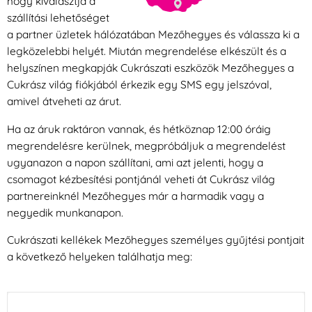
hogy kiválasztja a
szállítási lehetőséget
a partner üzletek hálózatában Mezőhegyes és válassza ki a
legközelebbi helyét. Miután megrendelése elkészült és a
helyszínen megkapják Cukrászati eszközök Mezőhegyes a
Cukrász világ fiókjából érkezik egy SMS egy jelszóval,
amivel átveheti az árut.
Ha az áruk raktáron vannak, és hétköznap 12:00 óráig
megrendelésre kerülnek, megpróbáljuk a megrendelést
ugyanazon a napon szállítani, ami azt jelenti, hogy a
csomagot kézbesítési pontjánál veheti át Cukrász világ
partnereinknél Mezőhegyes már a harmadik vagy a
negyedik munkanapon.
Cukrászati kellékek Mezőhegyes személyes gyűjtési pontjait
a következő helyeken találhatja meg: