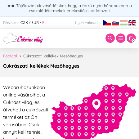
☀️🔥
Tájékoztatjuk vásárlóinkat, hogy a forró nyári hónapokban a
csokoládétermékek értékesítése korlátozott.
Adja meg a keresett kifejezést:
CZK
EUR
Ft
Pénznem:
Nyelv választás:
/
/
0
Főoldal
Cukrászati kellékek Mezőhegyes
Cukrászati kellékek Mezőhegyes
Webáruházunkban
online vásárolhat a
Cukrász világ, és
átveheti a cukrászati
terméket az Ön
városában. Csak
annyit kell tennie,