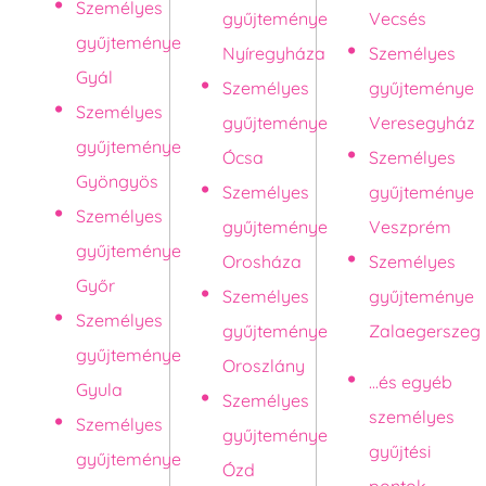
Személyes
gyűjteménye
Vecsés
gyűjteménye
Nyíregyháza
Személyes
Gyál
Személyes
gyűjteménye
Személyes
gyűjteménye
Veresegyház
gyűjteménye
Ócsa
Személyes
Gyöngyös
Személyes
gyűjteménye
Személyes
gyűjteménye
Veszprém
gyűjteménye
Orosháza
Személyes
Győr
Személyes
gyűjteménye
Személyes
gyűjteménye
Zalaegerszeg
gyűjteménye
Oroszlány
...és egyéb
Gyula
Személyes
személyes
Személyes
gyűjteménye
gyűjtési
gyűjteménye
Ózd