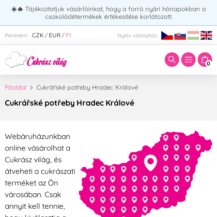
☀️🔥
Tájékoztatjuk vásárlóinkat, hogy a forró nyári hónapokban a
csokoládétermékek értékesítése korlátozott.
Adja meg a keresett kifejezést:
CZK
EUR
Ft
Pénznem:
Nyelv választás:
/
/
0
Főoldal
Cukrářské potřeby Hradec Králové
Cukrářské potřeby Hradec Králové
Webáruházunkban
online vásárolhat a
Cukrász világ, és
átveheti a cukrászati
terméket az Ön
városában. Csak
annyit kell tennie,