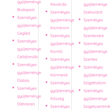
gyűjteménye
Kisvárda
gyűjteménye
Budapest
Személyes
Szekszárd
Személyes
gyűjteménye
Személyes
gyűjteménye
Komárom
gyűjteménye
Cegléd
Személyes
Szentendre
Személyes
gyűjteménye
Személyes
gyűjteménye
Komló
gyűjteménye
Celldömölk
Személyes
Szentes
Személyes
gyűjteménye
Személyes
gyűjteménye
Körmend
gyűjteménye
Dabas
Személyes
Szigethalom
Személyes
gyűjteménye
Személyes
gyűjteménye
Kőszeg
gyűjteménye
Debrecen
Személyes
Szigetszentmi