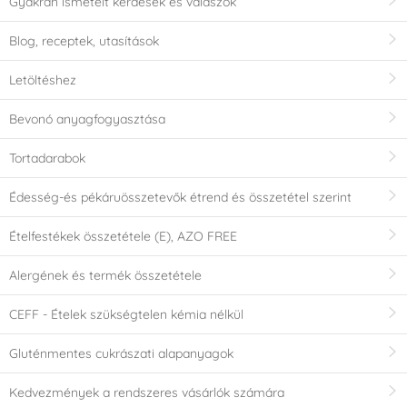
Gyakran ismételt kérdések és válaszok
Blog, receptek, utasítások
Letöltéshez
Bevonó anyagfogyasztása
Tortadarabok
Édesség-és pékáruösszetevők étrend és összetétel szerint
Ételfestékek összetétele (E), AZO FREE
Alergének és termék összetétele
CEFF - Ételek szükségtelen kémia nélkül
Gluténmentes cukrászati alapanyagok
Kedvezmények a rendszeres vásárlók számára