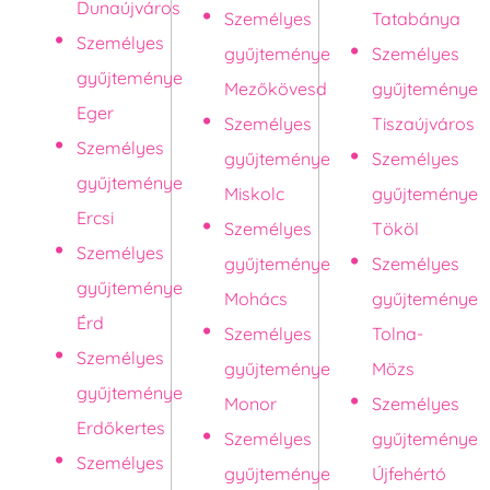
Dunaújváros
Személyes
Tatabánya
Személyes
gyűjteménye
Személyes
gyűjteménye
Mezőkövesd
gyűjteménye
Eger
Személyes
Tiszaújváros
Személyes
gyűjteménye
Személyes
gyűjteménye
Miskolc
gyűjteménye
Ercsi
Személyes
Tököl
Személyes
gyűjteménye
Személyes
gyűjteménye
Mohács
gyűjteménye
Érd
Személyes
Tolna-
Személyes
gyűjteménye
Mözs
gyűjteménye
Monor
Személyes
Erdőkertes
Személyes
gyűjteménye
Személyes
gyűjteménye
Újfehértó