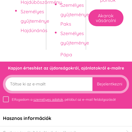
pontok
Hajdúböszörmény
Személyes
Személyes
gyűjteménye
Akarok
vásárolni
gyűjteménye
Paks
Hajdúnánás
Személyes
gyűjteménye
Kapjon értesítést az újdonságokról, ajánlatokról e-mailre
Bejelentkezni
Elfogadom a
személyes adatok
, például az e-mail feldolgozását
Hasznos információk