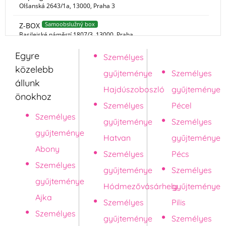
Egyre
Személyes
Pápa
közelebb
gyűjteménye
Személyes
állunk
Hajdúszoboszló
gyűjteménye
önokhoz
Személyes
Pécel
Személyes
gyűjteménye
Személyes
gyűjteménye
Hatvan
gyűjteménye
Abony
Személyes
Pécs
Személyes
gyűjteménye
Személyes
gyűjteménye
Hódmezővásárhely
gyűjteménye
Ajka
Személyes
Pilis
Személyes
gyűjteménye
Személyes