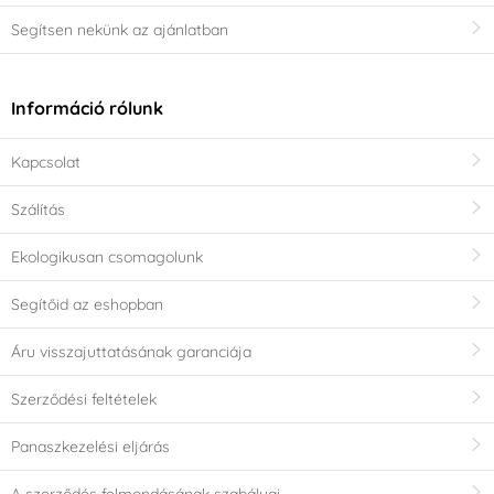
Segítsen nekünk az ajánlatban
Információ rólunk
Kapcsolat
Szálítás
Ekologikusan csomagolunk
Segítőid az eshopban
Áru visszajuttatásának garanciája
Szerződési feltételek
Panaszkezelési eljárás