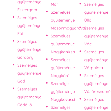
gyűjteménye
Mór
Személyes
Esztergom
Személyes
gyűjteménye
Személyes
gyűjteménye
Üllő
gyűjteménye
Mosonmagyaróvár
Személyes
Fót
Személyes
gyűjteménye
Személyes
gyűjteménye
Vác
gyűjteménye
Nagykanizsa
Személyes
Gárdony
Személyes
gyűjteménye
Személyes
gyűjteménye
Várpalota
gyűjteménye
Nagykőrös
Személyes
Göd
Személyes
gyűjteménye
Személyes
gyűjteménye
Vásárosnamé
gyűjteménye
Nagykovácsi
Személyes
Gödöllő
Személyes
gyűjteménye