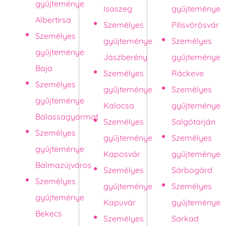
gyűjteménye
Isaszeg
gyűjteménye
Albertirsa
Személyes
Pilisvörösvár
Személyes
gyűjteménye
Személyes
gyűjteménye
Jászberény
gyűjteménye
Baja
Személyes
Ráckeve
Személyes
gyűjteménye
Személyes
gyűjteménye
Kalocsa
gyűjteménye
Balassagyarmat
Személyes
Salgótarján
Személyes
gyűjteménye
Személyes
gyűjteménye
Kaposvár
gyűjteménye
Balmazújváros
Személyes
Sárbogárd
Személyes
gyűjteménye
Személyes
gyűjteménye
Kapuvár
gyűjteménye
Bekecs
Személyes
Sarkad