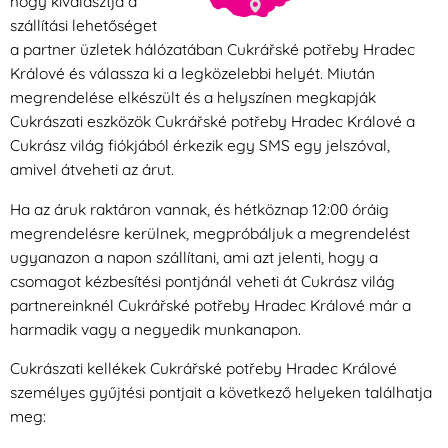
hogy kiválasztja a
szállítási lehetőséget
a partner üzletek hálózatában Cukrářské potřeby Hradec
Králové és válassza ki a legközelebbi helyét. Miután
megrendelése elkészült és a helyszínen megkapják
Cukrászati eszközök Cukrářské potřeby Hradec Králové a
Cukrász világ fiókjából érkezik egy SMS egy jelszóval,
amivel átveheti az árut.
Ha az áruk raktáron vannak, és hétköznap 12:00 óráig
megrendelésre kerülnek, megpróbáljuk a megrendelést
ugyanazon a napon szállítani, ami azt jelenti, hogy a
csomagot kézbesítési pontjánál veheti át Cukrász világ
partnereinknél Cukrářské potřeby Hradec Králové már a
harmadik vagy a negyedik munkanapon.
Cukrászati kellékek Cukrářské potřeby Hradec Králové
személyes gyűjtési pontjait a következő helyeken találhatja
meg: