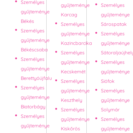
Személyes
gyűjteménye
Személyes
gyűjteménye
Karcag
gyűjteménye
Békés
Személyes
Sárospatak
Személyes
gyűjteménye
Személyes
gyűjteménye
Kazincbarcika
gyűjteménye
Békéscsaba
Személyes
Sátoraljaújhel
Személyes
gyűjteménye
Személyes
gyűjteménye
Kecskemét
gyűjteménye
Berettyóújfalu
Személyes
Siófok
Személyes
gyűjteménye
Személyes
gyűjteménye
Keszthely
gyűjteménye
Biatorbágy
Személyes
Solymár
Személyes
gyűjteménye
Személyes
gyűjteménye
Kiskőrös
gyűjteménye