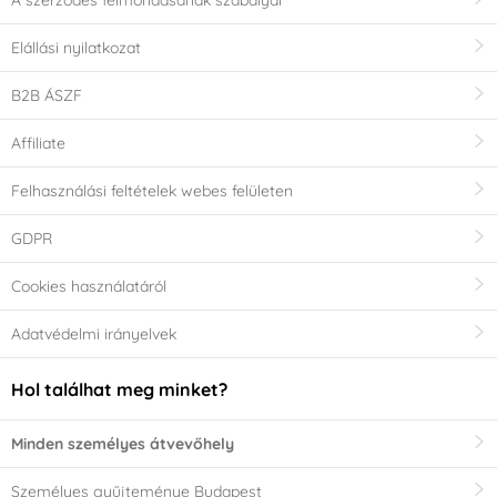
A szerződés felmondásának szabályai
Elállási nyilatkozat
B2B ÁSZF
Affiliate
Felhasználási feltételek webes felületen
GDPR
Cookies használatáról
Adatvédelmi irányelvek
Hol találhat meg minket?
Minden személyes átvevőhely
Személyes gyűjteménye Budapest