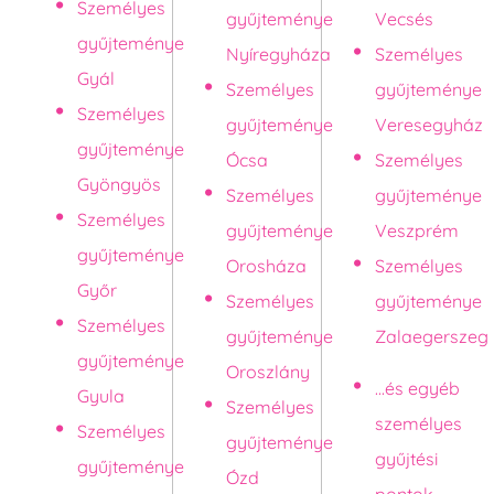
Személyes
gyűjteménye
Vecsés
gyűjteménye
Nyíregyháza
Személyes
Gyál
Személyes
gyűjteménye
Személyes
gyűjteménye
Veresegyház
gyűjteménye
Ócsa
Személyes
Gyöngyös
Személyes
gyűjteménye
Személyes
gyűjteménye
Veszprém
gyűjteménye
Orosháza
Személyes
Győr
Személyes
gyűjteménye
Személyes
gyűjteménye
Zalaegerszeg
gyűjteménye
Oroszlány
...és egyéb
Gyula
Személyes
személyes
Személyes
gyűjteménye
gyűjtési
gyűjteménye
Ózd