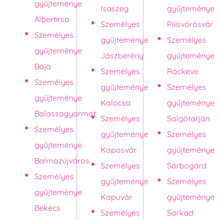
gyűjteménye
Isaszeg
gyűjteménye
Albertirsa
Személyes
Pilisvörösvár
Személyes
gyűjteménye
Személyes
gyűjteménye
Jászberény
gyűjteménye
Baja
Személyes
Ráckeve
Személyes
gyűjteménye
Személyes
gyűjteménye
Kalocsa
gyűjteménye
Balassagyarmat
Személyes
Salgótarján
Személyes
gyűjteménye
Személyes
gyűjteménye
Kaposvár
gyűjteménye
Balmazújváros
Személyes
Sárbogárd
Személyes
gyűjteménye
Személyes
gyűjteménye
Kapuvár
gyűjteménye
Bekecs
Személyes
Sarkad