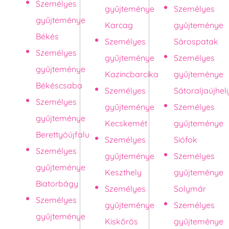
Személyes
gyűjteménye
Személyes
gyűjteménye
Karcag
gyűjteménye
Békés
Személyes
Sárospatak
Személyes
gyűjteménye
Személyes
gyűjteménye
Kazincbarcika
gyűjteménye
Békéscsaba
Személyes
Sátoraljaújhel
Személyes
gyűjteménye
Személyes
gyűjteménye
Kecskemét
gyűjteménye
Berettyóújfalu
Személyes
Siófok
Személyes
gyűjteménye
Személyes
gyűjteménye
Keszthely
gyűjteménye
Biatorbágy
Személyes
Solymár
Személyes
gyűjteménye
Személyes
gyűjteménye
Kiskőrös
gyűjteménye