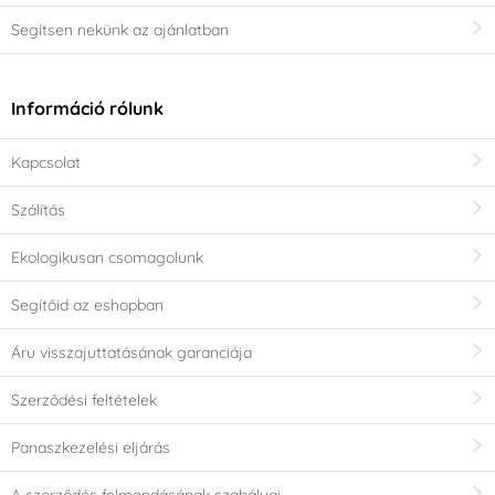
Segítsen nekünk az ajánlatban
Információ rólunk
Kapcsolat
Szálítás
Ekologikusan csomagolunk
Segítőid az eshopban
Áru visszajuttatásának garanciája
Szerződési feltételek
Panaszkezelési eljárás