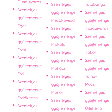
Dunaújváros
Személyes
Tatabánya
Személyes
gyűjteménye
Személyes
gyűjteménye
Mezőkövesd
gyűjteménye
Eger
Személyes
Tiszaújváros
Személyes
gyűjteménye
Személyes
gyűjteménye
Miskolc
gyűjteménye
Ercsi
Személyes
Tököl
Személyes
gyűjteménye
Személyes
gyűjteménye
Mohács
gyűjteménye
Érd
Személyes
Tolna-
Személyes
gyűjteménye
Mözs
gyűjteménye
Monor
Személyes
Erdőkertes
Személyes
gyűjteménye
Személyes
gyűjteménye
Újfehértó