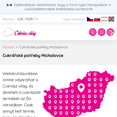
☀️🔥
Tájékoztatjuk vásárlóinkat, hogy a forró nyári hónapokban a
csokoládétermékek értékesítése korlátozott.
Adja meg a keresett kifejezést:
CZK
EUR
Ft
Pénznem:
Nyelv választás:
/
/
0
Főoldal
Cukrářské potřeby Michalovce
Cukrářské potřeby Michalovce
Webáruházunkban
online vásárolhat a
Cukrász világ, és
átveheti a cukrászati
terméket az Ön
városában. Csak
annyit kell tennie,