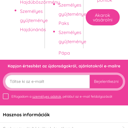
pontok
Hajdúböszörmény
Személyes
Személyes
gyűjteménye
Akarok
vásárolni
gyűjteménye
Paks
Hajdúnánás
Személyes
gyűjteménye
Kapjon értesítést az újdonságokról, ajánlatokról e-mailre
Bejelentkezni
Elfogadom a
személyes adatok
, például az e-mail feldolgozását
Hasznos információk