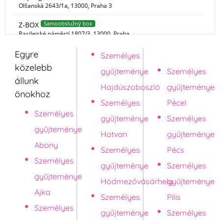
Egyre
Személyes
Pápa
közelebb
gyűjteménye
Személyes
állunk
Hajdúszoboszló
gyűjteménye
önokhoz
Személyes
Pécel
Személyes
gyűjteménye
Személyes
gyűjteménye
Hatvan
gyűjteménye
Abony
Személyes
Pécs
Személyes
gyűjteménye
Személyes
gyűjteménye
Hódmezővásárhely
gyűjteménye
Ajka
Személyes
Pilis
Személyes
gyűjteménye
Személyes