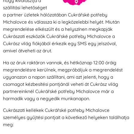
hogy kiválasztja a
szállítási lehetőséget
a partner üzletek hálózatában Cukrářské potřeby
Michalovce és válassza ki a legközelebbi helyét. Miután
megrendelése elkészült és a helyszínen megkapják
Cukrászati eszközök Cukrářské potřeby Michalovce a
Cukrász világ fiókjából érkezik egy SMS egy jelszóval,
amivel átveheti az árut.
Ha az áruk raktáron vannak, és hétköznap 12:00 óráig
megrendelésre kerülnek, megpróbáljuk a megrendelést
ugyanazon a napon szállítani, ami azt jelenti, hogy a
csomagot kézbesítési pontjánál veheti át Cukrász világ
partnereinknél Cukrářské potřeby Michalovce már a
harmadik vagy a negyedik munkanapon.
Cukrászati kellékek Cukrářské potřeby Michalovce
személyes gyűjtési pontjait a következő helyeken találhatja
meg: