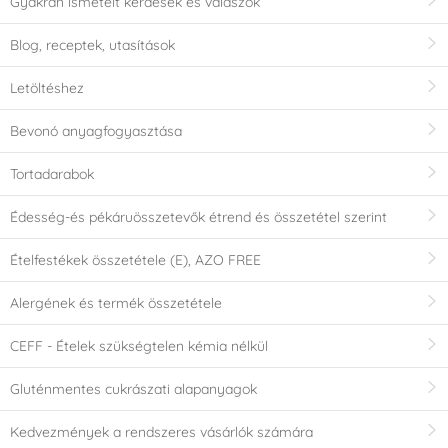
Gyakran ismételt kérdések és válaszok
Blog, receptek, utasítások
Letöltéshez
Bevonó anyagfogyasztása
Tortadarabok
Édesség-és pékáruösszetevők étrend és összetétel szerint
Ételfestékek összetétele (E), AZO FREE
Alergének és termék összetétele
CEFF - Ételek szükségtelen kémia nélkül
Gluténmentes cukrászati alapanyagok
Kedvezmények a rendszeres vásárlók számára