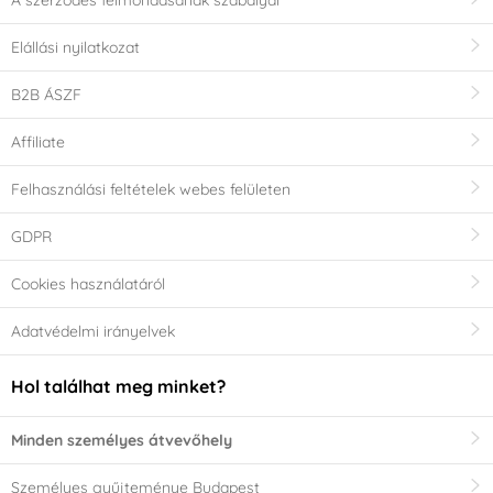
A szerződés felmondásának szabályai
Elállási nyilatkozat
B2B ÁSZF
Affiliate
Felhasználási feltételek webes felületen
GDPR
Cookies használatáról
Adatvédelmi irányelvek
Hol találhat meg minket?
Minden személyes átvevőhely
Személyes gyűjteménye Budapest