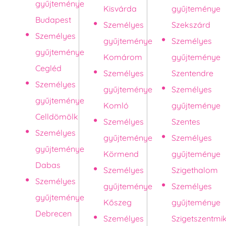
gyűjteménye
Kisvárda
gyűjteménye
Budapest
Személyes
Szekszárd
Személyes
gyűjteménye
Személyes
gyűjteménye
Komárom
gyűjteménye
Cegléd
Személyes
Szentendre
Személyes
gyűjteménye
Személyes
gyűjteménye
Komló
gyűjteménye
Celldömölk
Személyes
Szentes
Személyes
gyűjteménye
Személyes
gyűjteménye
Körmend
gyűjteménye
Dabas
Személyes
Szigethalom
Személyes
gyűjteménye
Személyes
gyűjteménye
Kőszeg
gyűjteménye
Debrecen
Személyes
Szigetszentmi