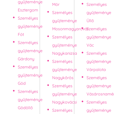
gyűjteménye
Mór
Személyes
Esztergom
Személyes
gyűjteménye
Személyes
gyűjteménye
Üllő
gyűjteménye
Mosonmagyaróvár
Személyes
Fót
Személyes
gyűjteménye
Személyes
gyűjteménye
Vác
gyűjteménye
Nagykanizsa
Személyes
Gárdony
Személyes
gyűjteménye
Személyes
gyűjteménye
Várpalota
gyűjteménye
Nagykőrös
Személyes
Göd
Személyes
gyűjteménye
Személyes
gyűjteménye
Vásárosnamé
gyűjteménye
Nagykovácsi
Személyes
Gödöllő
Személyes
gyűjteménye