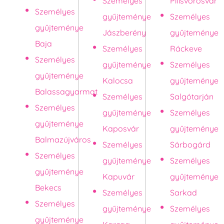
Személyes
Pilisvörösvár
Személyes
gyűjteménye
Személyes
gyűjteménye
Jászberény
gyűjteménye
Baja
Személyes
Ráckeve
Személyes
gyűjteménye
Személyes
gyűjteménye
Kalocsa
gyűjteménye
Balassagyarmat
Személyes
Salgótarján
Személyes
gyűjteménye
Személyes
gyűjteménye
Kaposvár
gyűjteménye
Balmazújváros
Személyes
Sárbogárd
Személyes
gyűjteménye
Személyes
gyűjteménye
Kapuvár
gyűjteménye
Bekecs
Személyes
Sarkad
Személyes
gyűjteménye
Személyes
gyűjteménye