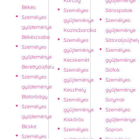
Karcag
gyűjteménye
Békés
Személyes
Sárospatak
Személyes
gyűjteménye
Személyes
gyűjteménye
Kazincbarcika
gyűjteménye
Békéscsaba
Személyes
Sátoraljaújhel
Személyes
gyűjteménye
Személyes
gyűjteménye
Kecskemét
gyűjteménye
Berettyóújfalu
Személyes
Siófok
Személyes
gyűjteménye
Személyes
gyűjteménye
Keszthely
gyűjteménye
Biatorbágy
Személyes
Solymár
Személyes
gyűjteménye
Személyes
gyűjteménye
Kiskőrös
gyűjteménye
Bicske
Személyes
Sopron
Személyes