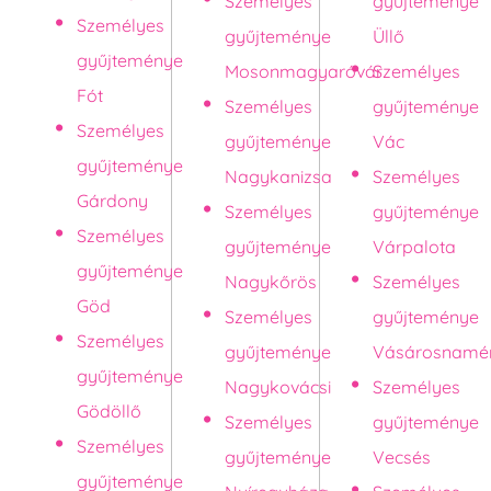
Személyes
gyűjteménye
Személyes
gyűjteménye
Üllő
gyűjteménye
Mosonmagyaróvár
Személyes
Fót
Személyes
gyűjteménye
Személyes
gyűjteménye
Vác
gyűjteménye
Nagykanizsa
Személyes
Gárdony
Személyes
gyűjteménye
Személyes
gyűjteménye
Várpalota
gyűjteménye
Nagykőrös
Személyes
Göd
Személyes
gyűjteménye
Személyes
gyűjteménye
Vásárosnamé
gyűjteménye
Nagykovácsi
Személyes
Gödöllő
Személyes
gyűjteménye
Személyes
gyűjteménye
Vecsés
gyűjteménye