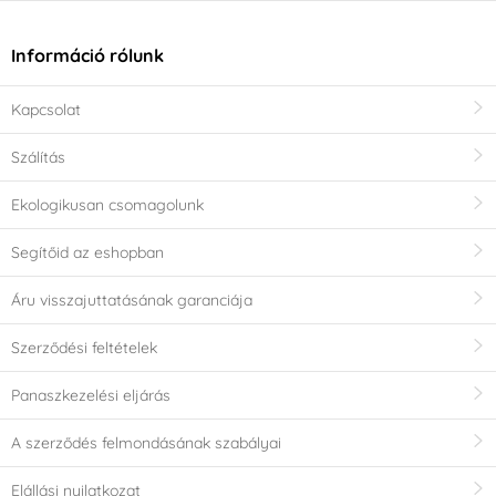
Információ rólunk
Kapcsolat
Szálítás
Ekologikusan csomagolunk
Segítőid az eshopban
Áru visszajuttatásának garanciája
Szerződési feltételek
Panaszkezelési eljárás
A szerződés felmondásának szabályai
Elállási nyilatkozat