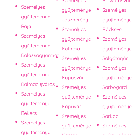
Személyes
Pilisvörösvár
Személyes
gyűjteménye
Személyes
gyűjteménye
Jászberény
gyűjteménye
Baja
Személyes
Ráckeve
Személyes
gyűjteménye
Személyes
gyűjteménye
Kalocsa
gyűjteménye
Balassagyarmat
Személyes
Salgótarján
Személyes
gyűjteménye
Személyes
gyűjteménye
Kaposvár
gyűjteménye
Balmazújváros
Személyes
Sárbogárd
Személyes
gyűjteménye
Személyes
gyűjteménye
Kapuvár
gyűjteménye
Bekecs
Személyes
Sarkad
Személyes
gyűjteménye
Személyes
gyűjteménye