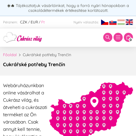
☀️🔥
Tájékoztatjuk vásárlóinkat, hogy a forró nyári hónapokban a
csokoládétermékek értékesítése korlátozott.
Adja meg a keresett kifejezést:
CZK
EUR
Ft
Pénznem:
Nyelv választás:
/
/
0
Főoldal
Cukrářské potřeby Trenčín
Cukrářské potřeby Trenčín
Webáruházunkban
online vásárolhat a
Cukrász világ, és
átveheti a cukrászati
terméket az Ön
városában. Csak
annyit kell tennie,