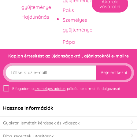
gyűjteménye
Akarok
vásárolni
gyűjteménye
Paks
Hajdúnánás
Személyes
gyűjteménye
Kapjon értesítést az újdonságokról, ajánlatokról e-mailre
Bejelentkezni
Elfogadom a
személyes adatok
, például az e-mail feldolgozását
Hasznos információk
Gyakran ismételt kérdések és válaszok
Blog, receptek, utasítások