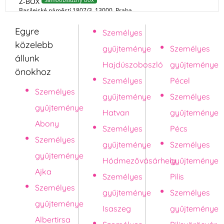
Egyre
Személyes
Pápa
közelebb
gyűjteménye
Személyes
állunk
Hajdúszoboszló
gyűjteménye
önokhoz
Személyes
Pécel
Személyes
gyűjteménye
Személyes
gyűjteménye
Hatvan
gyűjteménye
Abony
Személyes
Pécs
Személyes
gyűjteménye
Személyes
gyűjteménye
Hódmezővásárhely
gyűjteménye
Ajka
Személyes
Pilis
Személyes
gyűjteménye
Személyes
gyűjteménye
Isaszeg
gyűjteménye
Albertirsa