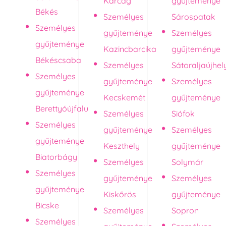
Karcag
gyűjteménye
Békés
Személyes
Sárospatak
Személyes
gyűjteménye
Személyes
gyűjteménye
Kazincbarcika
gyűjteménye
Békéscsaba
Személyes
Sátoraljaújhel
Személyes
gyűjteménye
Személyes
gyűjteménye
Kecskemét
gyűjteménye
Berettyóújfalu
Személyes
Siófok
Személyes
gyűjteménye
Személyes
gyűjteménye
Keszthely
gyűjteménye
Biatorbágy
Személyes
Solymár
Személyes
gyűjteménye
Személyes
gyűjteménye
Kiskőrös
gyűjteménye
Bicske
Személyes
Sopron
Személyes