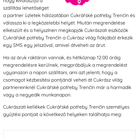
hogy kiválasztja a
szállítási lehetőséget
a partner üzletek hálózatában Cukrářské potřeby Trenčín és
válassza ki a legközelebbi helyét. Miután megrendelése
elkészült és a helyszínen megkapják Cukrászati eszközök
Cukrářské potřeby Trenčín a Cukrász világ fiókjából érkezik
egy SMS egy jelszóval, amivel átveheti az árut.
Ha az áruk raktáron vannak, és hétköznap 12:00 óráig
megrendelésre kerülnek, megpróbáljuk a megrendelést
ugyanazon a napon szállítani, ami azt jelenti, hogy a
csomagot kézbesítési pontjánál veheti át Cukrász világ
partnereinknél Cukrářské potřeby Trenčín már a harmadik
vagy a negyedik munkanapon.
Cukrászati kellékek Cukrářské potřeby Trenčín személyes
gyűjtési pontjait a következő helyeken találhatja meg: