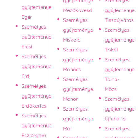
gyűjteménye
Személyes
gyűjteménye
Mezőkövesd
gyűjteménye
Eger
Személyes
Tiszaújváros
Személyes
gyűjteménye
Személyes
gyűjteménye
Miskolc
gyűjteménye
Ercsi
Személyes
Tököl
Személyes
gyűjteménye
Személyes
gyűjteménye
Mohács
gyűjteménye
Érd
Személyes
Tolna-
Személyes
gyűjteménye
Mözs
gyűjteménye
Monor
Személyes
Erdőkertes
Személyes
gyűjteménye
Személyes
gyűjteménye
Újfehértó
gyűjteménye
Mór
Személyes
Esztergom