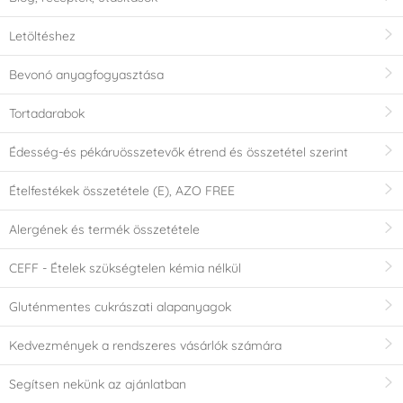
Letöltéshez
Bevonó anyagfogyasztása
Tortadarabok
Édesség-és pékáruösszetevők étrend és összetétel szerint
Ételfestékek összetétele (E), AZO FREE
Alergének és termék összetétele
CEFF - Ételek szükségtelen kémia nélkül
Gluténmentes cukrászati alapanyagok
Kedvezmények a rendszeres vásárlók számára
Segítsen nekünk az ajánlatban