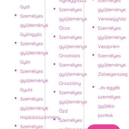
Nyíregyháza
Személyes
Gyál
Személyes
gyűjteménye
Személyes
gyűjteménye
Veresegyház
gyűjteménye
Ócsa
Személyes
Gyöngyös
Személyes
gyűjteménye
Személyes
gyűjteménye
Veszprém
gyűjteménye
Orosháza
Személyes
Győr
Személyes
gyűjteménye
Személyes
gyűjteménye
Zalaegerszeg
gyűjteménye
Oroszlány
...és egyéb
Gyula
Személyes
személyes
Személyes
gyűjteménye
gyűjtési
gyűjteménye
Ózd
pontok
Hajdúböszörmény
Személyes
Személyes