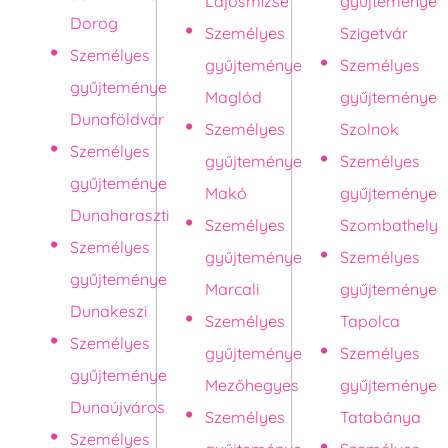
Lajosmizse
gyűjteménye
Dorog
Személyes
Szigetvár
Személyes
gyűjteménye
Személyes
gyűjteménye
Maglód
gyűjteménye
Dunaföldvár
Személyes
Szolnok
Személyes
gyűjteménye
Személyes
gyűjteménye
Makó
gyűjteménye
Dunaharaszti
Személyes
Szombathely
Személyes
gyűjteménye
Személyes
gyűjteménye
Marcali
gyűjteménye
Dunakeszi
Személyes
Tapolca
Személyes
gyűjteménye
Személyes
gyűjteménye
Mezőhegyes
gyűjteménye
Dunaújváros
Személyes
Tatabánya
Személyes