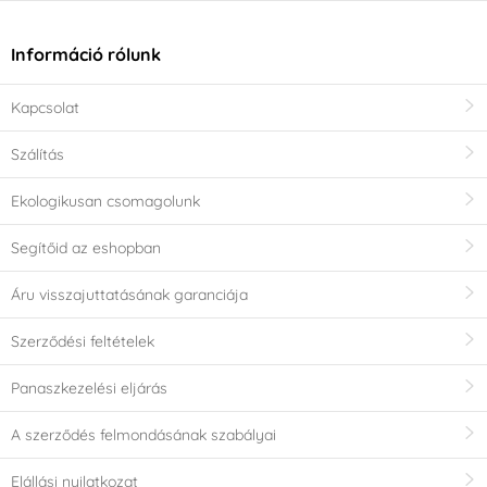
Információ rólunk
Kapcsolat
Szálítás
Ekologikusan csomagolunk
Segítőid az eshopban
Áru visszajuttatásának garanciája
Szerződési feltételek
Panaszkezelési eljárás
A szerződés felmondásának szabályai
Elállási nyilatkozat