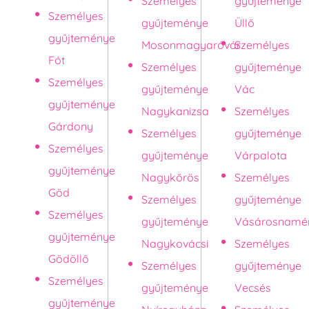
Személyes
gyűjteménye
Személyes
gyűjteménye
Üllő
gyűjteménye
Mosonmagyaróvár
Személyes
Fót
Személyes
gyűjteménye
Személyes
gyűjteménye
Vác
gyűjteménye
Nagykanizsa
Személyes
Gárdony
Személyes
gyűjteménye
Személyes
gyűjteménye
Várpalota
gyűjteménye
Nagykőrös
Személyes
Göd
Személyes
gyűjteménye
Személyes
gyűjteménye
Vásárosnamé
gyűjteménye
Nagykovácsi
Személyes
Gödöllő
Személyes
gyűjteménye
Személyes
gyűjteménye
Vecsés
gyűjteménye