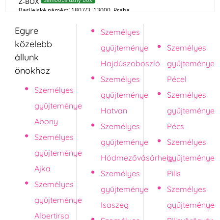
Egyre
Személyes
Pápa
közelebb
gyűjteménye
Személyes
állunk
Hajdúszoboszló
gyűjteménye
önokhoz
Személyes
Pécel
Személyes
gyűjteménye
Személyes
gyűjteménye
Hatvan
gyűjteménye
Abony
Személyes
Pécs
Személyes
gyűjteménye
Személyes
gyűjteménye
Hódmezővásárhely
gyűjteménye
Ajka
Személyes
Pilis
Személyes
gyűjteménye
Személyes
gyűjteménye
Isaszeg
gyűjteménye
Albertirsa