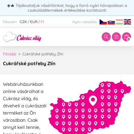
☀️🔥
Tájékoztatjuk vásárlóinkat, hogy a forró nyári hónapokban a
csokoládétermékek értékesítése korlátozott.
Adja meg a keresett kifejezést:
CZK
EUR
Ft
Pénznem:
Nyelv választás:
/
/
0
Főoldal
Cukrářské potřeby Zlín
Cukrářské potřeby Zlín
Webáruházunkban
online vásárolhat a
Cukrász világ, és
átveheti a cukrászati
terméket az Ön
városában. Csak
annyit kell tennie,