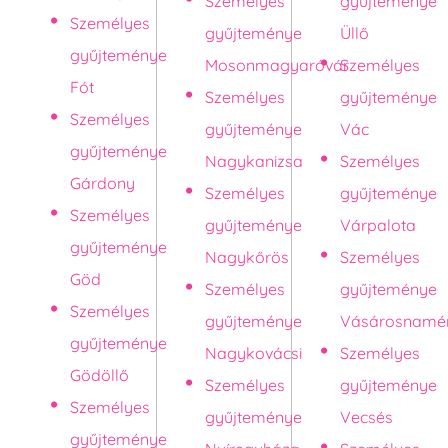
Személyes
gyűjteménye
Személyes
gyűjteménye
Üllő
gyűjteménye
Mosonmagyaróvár
Személyes
Fót
Személyes
gyűjteménye
Személyes
gyűjteménye
Vác
gyűjteménye
Nagykanizsa
Személyes
Gárdony
Személyes
gyűjteménye
Személyes
gyűjteménye
Várpalota
gyűjteménye
Nagykőrös
Személyes
Göd
Személyes
gyűjteménye
Személyes
gyűjteménye
Vásárosnamé
gyűjteménye
Nagykovácsi
Személyes
Gödöllő
Személyes
gyűjteménye
Személyes
gyűjteménye
Vecsés
gyűjteménye