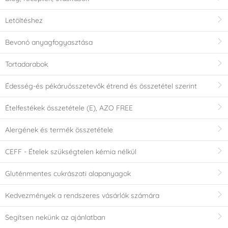
Letöltéshez
Bevonó anyagfogyasztása
Tortadarabok
Édesség-és pékáruösszetevők étrend és összetétel szerint
Ételfestékek összetétele (E), AZO FREE
Alergének és termék összetétele
CEFF - Ételek szükségtelen kémia nélkül
Gluténmentes cukrászati alapanyagok
Kedvezmények a rendszeres vásárlók számára
Segítsen nekünk az ajánlatban