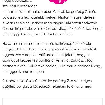
hogy kiválasztja a
szállítási lehetőséget
a partner üzletek hálózatában Cukrářské potřeby Zlín és
válassza ki a legközelebbi helyét. Miután megrendelése
elkészült és a helyszínen megkapják Cukrászati eszközök
Cukrářské potřeby Zlín a Cukrász világ fiókjából érkezik egy
SMS egy jelszóval, amivel átveheti az árut.
Ha az áruk raktáron vannak, és hétköznap 12:00 óráig
megrendelésre kerülnek, megpróbáljuk a megrendelést
ugyanazon a napon szállítani, ami azt jelenti, hogy a
csomagot kézbesítési pontjánál veheti át Cukrász világ
partnereinknél Cukrářské potřeby Zlín már a harmadik vagy
a negyedik munkanapon.
Cukrászati kellékek Cukrářské potřeby Zlín személyes
gyűjtési pontjait a következő helyeken találhatja meg: