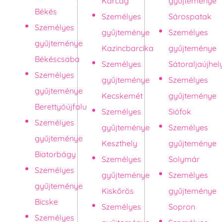
Karcag
gyűjteménye
Békés
Személyes
Sárospatak
Személyes
gyűjteménye
Személyes
gyűjteménye
Kazincbarcika
gyűjteménye
Békéscsaba
Személyes
Sátoraljaújhel
Személyes
gyűjteménye
Személyes
gyűjteménye
Kecskemét
gyűjteménye
Berettyóújfalu
Személyes
Siófok
Személyes
gyűjteménye
Személyes
gyűjteménye
Keszthely
gyűjteménye
Biatorbágy
Személyes
Solymár
Személyes
gyűjteménye
Személyes
gyűjteménye
Kiskőrös
gyűjteménye
Bicske
Személyes
Sopron
Személyes