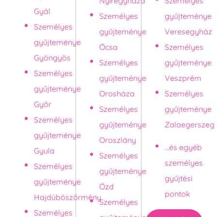
Nyíregyháza
Személyes
Gyál
Személyes
gyűjteménye
Személyes
gyűjteménye
Veresegyház
gyűjteménye
Ócsa
Személyes
Gyöngyös
Személyes
gyűjteménye
Személyes
gyűjteménye
Veszprém
gyűjteménye
Orosháza
Személyes
Győr
Személyes
gyűjteménye
Személyes
gyűjteménye
Zalaegerszeg
gyűjteménye
Oroszlány
...és egyéb
Gyula
Személyes
személyes
Személyes
gyűjteménye
gyűjtési
gyűjteménye
Ózd
pontok
Hajdúböszörmény
Személyes
Személyes