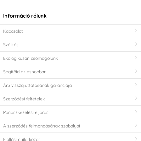
Információ rólunk
Kapcsolat
Szálítás
Ekologikusan csomagolunk
Segítőid az eshopban
Áru visszajuttatásának garanciája
Szerződési feltételek
Panaszkezelési eljárás
A szerződés felmondásának szabályai
Elállási nyilatkozat