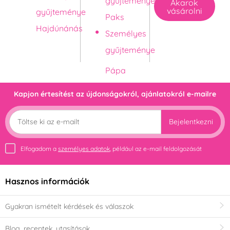
gyűjteménye
Akarok
vásárolni
gyűjteménye
Paks
Hajdúnánás
Személyes
gyűjteménye
Kapjon értesítést az újdonságokról, ajánlatokról e-mailre
Bejelentkezni
Elfogadom a
személyes adatok
, például az e-mail feldolgozását
Hasznos információk
Gyakran ismételt kérdések és válaszok
Blog, receptek, utasítások