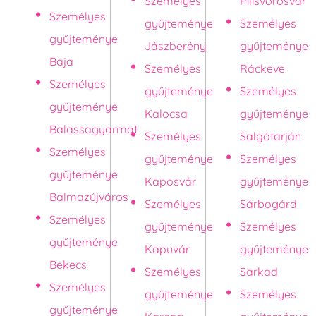
Személyes
Pilisvörösvár
Személyes
gyűjteménye
Személyes
gyűjteménye
Jászberény
gyűjteménye
Baja
Személyes
Ráckeve
Személyes
gyűjteménye
Személyes
gyűjteménye
Kalocsa
gyűjteménye
Balassagyarmat
Személyes
Salgótarján
Személyes
gyűjteménye
Személyes
gyűjteménye
Kaposvár
gyűjteménye
Balmazújváros
Személyes
Sárbogárd
Személyes
gyűjteménye
Személyes
gyűjteménye
Kapuvár
gyűjteménye
Bekecs
Személyes
Sarkad
Személyes
gyűjteménye
Személyes
gyűjteménye