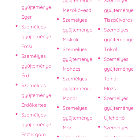
gyűjteménye
Személyes
gyűjteménye
Mezőkövesd
gyűjteménye
Eger
Személyes
Tiszaújváros
Személyes
gyűjteménye
Személyes
gyűjteménye
Miskolc
gyűjteménye
Ercsi
Személyes
Tököl
Személyes
gyűjteménye
Személyes
gyűjteménye
Mohács
gyűjteménye
Érd
Személyes
Tolna-
Személyes
gyűjteménye
Mözs
gyűjteménye
Monor
Személyes
Erdőkertes
Személyes
gyűjteménye
Személyes
gyűjteménye
Újfehértó
gyűjteménye
Mór
Személyes
Esztergom