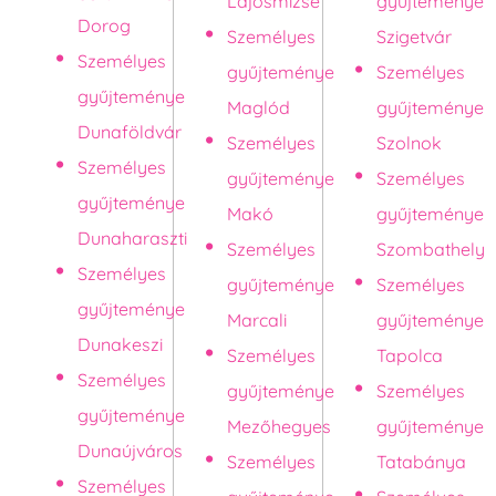
Lajosmizse
gyűjteménye
Dorog
Személyes
Szigetvár
Személyes
gyűjteménye
Személyes
gyűjteménye
Maglód
gyűjteménye
Dunaföldvár
Személyes
Szolnok
Személyes
gyűjteménye
Személyes
gyűjteménye
Makó
gyűjteménye
Dunaharaszti
Személyes
Szombathely
Személyes
gyűjteménye
Személyes
gyűjteménye
Marcali
gyűjteménye
Dunakeszi
Személyes
Tapolca
Személyes
gyűjteménye
Személyes
gyűjteménye
Mezőhegyes
gyűjteménye
Dunaújváros
Személyes
Tatabánya
Személyes